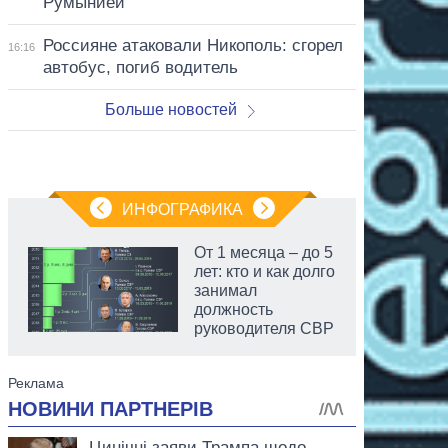
Румынией
Россияне атаковали Никополь: сгорел
16:16
автобус, погиб водитель
Больше новостей
ИНФОГРАФИКА
От 1 месяца – до 5
лет: кто и как долго
занимал
должность
руководителя СВР