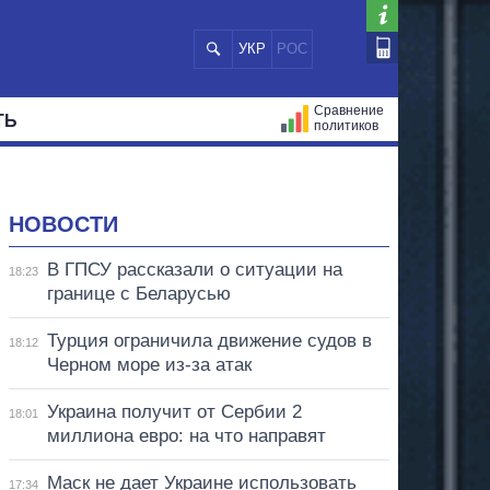
УКР
РОС
Сравнение
ТЬ
политиков
СТРАЦИЙ
МЭРЫ
ВСЕ ПЕРСОНЫ
НОВОСТИ
В ГПСУ рассказали о ситуации на
18:23
границе с Беларусью
Турция ограничила движение судов в
18:12
Черном море из-за атак
Украина получит от Сербии 2
18:01
миллиона евро: на что направят
Маск не дает Украине использовать
17:34