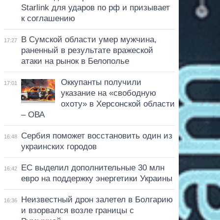
Starlink для ударов по рф и призывает
к соглашению
В Сумской области умер мужчина,
17:27
раненный в результате вражеской
атаки на рынок в Белополье
Оккупанты получили
17:01
указание на «свободную
охоту» в Херсонской области
– ОВА
Сербия поможет восстановить один из
16:48
украинских городов
ЕС выделил дополнительные 30 млн
16:42
евро на поддержку энергетики Украины
Неизвестный дрон залетел в Болгарию
16:36
и взорвался возле границы с