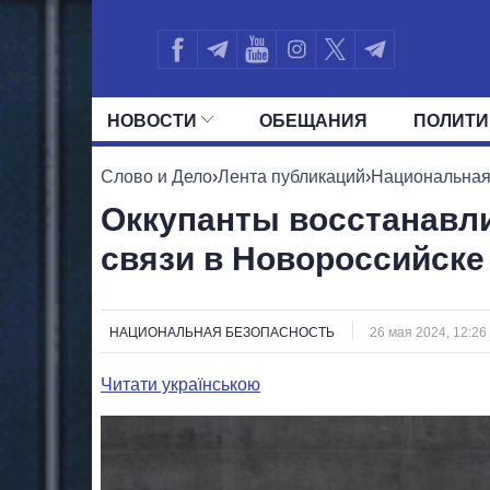
НОВОСТИ
ОБЕЩАНИЯ
ПОЛИТИ
ВСЕ ПОЛИТИКИ
ПРЕЗИДЕНТ И ОФ
Слово и Дело
›
Лента публикаций
›
Национальная
Оккупанты восстанавл
связи в Новороссийске
НАЦИОНАЛЬНАЯ БЕЗОПАСНОСТЬ
26 мая 2024, 12:26
Читати українською