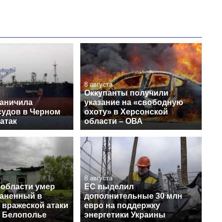
8 августа
Оккупанты получили
раничила
указание на «свободную
судов в Черном
охоту» в Херсонской
 атак
области – ОВА
8 августа
 области умер
ЕС выделил
раненный в
дополнительные 30 млн
 вражеской атаки
евро на поддержку
в Белополье
энергетики Украины