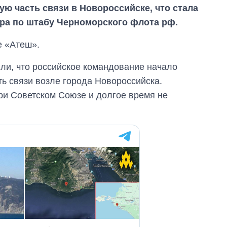
ю часть связи в Новороссийске, что стала
ра по штабу Черноморского флота рф.
е «Атеш».
ли, что российское командование начало
ь связи возле города Новороссийска.
при Советском Союзе и долгое время не
Сколько
картофеля
выращивали в
Украине до и во
время большой
войны