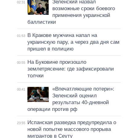
Зеленский назвал
02:31
возможные сроки боевого
применения украинской
баллистики
В Кракове мужчина напал на
01:53
украинскую пару, а через два дня сам
пришел в полицию
На Буковине произошло
00:55
землетрясение: где зафиксировали
толчки
«Впечатляющие потери»:
00:41
Зеленский оценил
результаты 40-дневной
операции против рф
Испанская разведка предупредила о
23:55
новой попытке массового прорыва
мигрантов в Сеуту