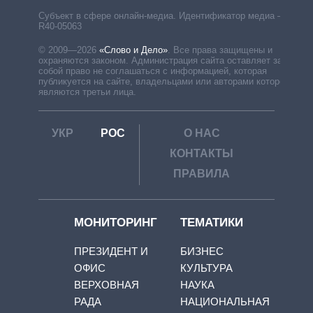
Субъект в сфере онлайн-медиа. Идентификатор медиа –
R40-05063
© 2009—2026
«Слово и Дело»
.
Все права защищены и
охраняются законом. Администрация сайта оставляет за
собой право не соглашаться с информацией, которая
публикуется на сайте, владельцами или авторами которой
являются третьи лица.
УКР
РОС
О НАС
КОНТАКТЫ
ПРАВИЛА
МОНИТОРИНГ
ТЕМАТИКИ
ПРЕЗИДЕНТ И
БИЗНЕС
ОФИС
КУЛЬТУРА
ВЕРХОВНАЯ
НАУКА
РАДА
НАЦИОНАЛЬНАЯ