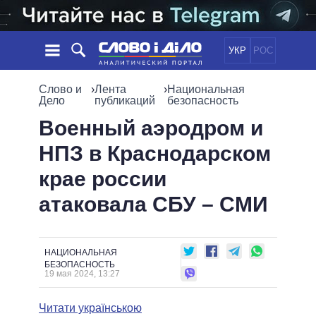
УКР
РОС
НОВОСТИ
Слово и
›
Лента
›
Национальная
Дело
публикаций
безопасность
ОБЕЩАНИЯ
ЛЕНТА
ПОЛИТИКА
Военный аэродром и
СОБЫТИЯ
ЭКОНОМИКА
НПЗ в Краснодарском
ПОЛИТИКИ
СТАТЬИ
ОБЩЕСТВО
крае россии
ИНФОГРАФИКА
МНЕНИЯ
МИР
ВСЕ ПОЛИТИКИ
атаковала СБУ – СМИ
ОБЗОРЫ
ПРЕЗИДЕНТ И ОФИС
ВИДЕО
ДАЙДЖЕСТЫ
ВЕРХОВНАЯ РАДА
ПОДДЕРЖАТЬ
КАБИНЕТ МИНИСТРОВ
НАЦИОНАЛЬНАЯ
ГЛАВЫ ОБЛАДМИНИСТРАЦИЙ
БЕЗОПАСНОСТЬ
СРАВНЕНИЕ ПОЛИТИКОВ
19 мая 2024, 13:27
МЭРЫ
ВСЕ ПЕРСОНЫ
Читати українською