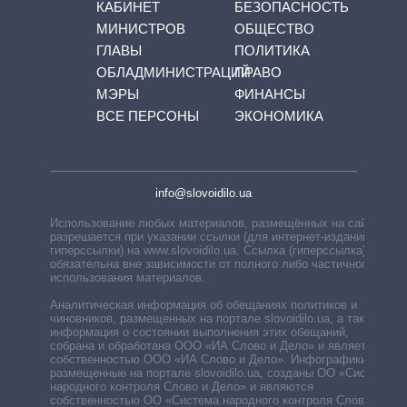
КАБИНЕТ
БЕЗОПАСНОСТЬ
МИНИСТРОВ
ОБЩЕСТВО
ГЛАВЫ
ПОЛИТИКА
ОБЛАДМИНИСТРАЦИЙ
ПРАВО
МЭРЫ
ФИНАНСЫ
ВСЕ ПЕРСОНЫ
ЭКОНОМИКА
info@slovoidilo.ua
Использование любых материалов, размещённых на сайте,
разрешается при указании ссылки (для интернет-изданий —
гиперссылки) на www.slovoidilo.ua. Ссылка (гиперссылка)
обязательна вне зависимости от полного либо частичного
использования материалов.
Аналитическая информация об обещаниях политиков и
чиновников, размещенных на портале slovoidilo.ua, а также
информация о состоянии выполнения этих обещаний,
собрана и обработана ООО «ИА Слово и Дело» и является
собственностью ООО «ИА Слово и Дело». Инфографики,
размещенные на портале slovoidilo.ua, созданы ОО «Система
народного контроля Слово и Дело» и являются
собственностью ОО «Система народного контроля Слово и