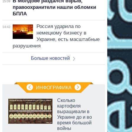
В Молдове раздался взрыв,
15:09
правоохранители нашли обломки
БПЛА
Россия ударила по
14:42
немецкому бизнесу в
Украине, есть масштабные
разрушения
Больше новостей
ИНФОГРАФИКА
Сколько
картофеля
выращивали в
Украине до и во
время большой
войны