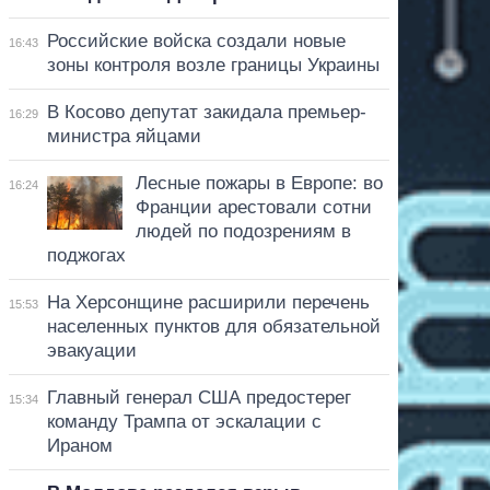
Российские войска создали новые
16:43
зоны контроля возле границы Украины
В Косово депутат закидала премьер-
16:29
министра яйцами
Лесные пожары в Европе: во
16:24
Франции арестовали сотни
людей по подозрениям в
поджогах
На Херсонщине расширили перечень
15:53
населенных пунктов для обязательной
эвакуации
Главный генерал США предостерег
15:34
команду Трампа от эскалации с
Ираном