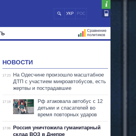
УКР
РОС
Сравнение
ТЬ
политиков
СТРАЦИЙ
МЭРЫ
ВСЕ ПЕРСОНЫ
НОВОСТИ
На Одесчине произошло масштабное
17:23
ДТП с участием микроавтобусов, есть
жертвы и пострадавшие
Рф атаковала автобус с 12
17:19
детьми и спасателей во
время повторных ударов
Россия уничтожила гуманитарный
17:06
склад ВОЗ в Днепре