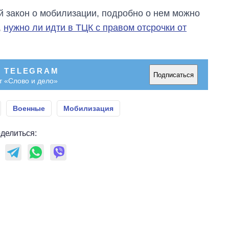
й закон о мобилизации, подробно о нем можно
,
нужно ли идти в ТЦК с правом отсрочки от
В TELEGRAM
Подписаться
т «Слово и дело»
Военные
Мобилизация
делиться: