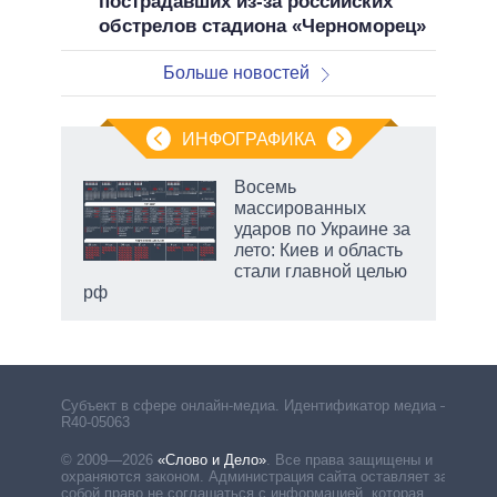
пострадавших из-за российских
обстрелов стадиона «Черноморец»
Больше новостей
ИНФОГРАФИКА
 5
Восемь
го
массированных
сть
ударов по Украине за
ВР
лето: Киев и область
стали главной целью
рф
Субъект в сфере онлайн-медиа. Идентификатор медиа –
R40-05063
© 2009—2026
«Слово и Дело»
.
Все права защищены и
охраняются законом. Администрация сайта оставляет за
собой право не соглашаться с информацией, которая