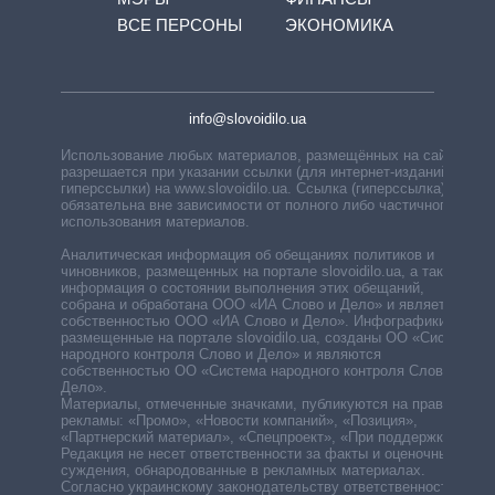
ВСЕ ПЕРСОНЫ
ЭКОНОМИКА
info@slovoidilo.ua
Использование любых материалов, размещённых на сайте,
разрешается при указании ссылки (для интернет-изданий —
гиперссылки) на www.slovoidilo.ua. Ссылка (гиперссылка)
обязательна вне зависимости от полного либо частичного
использования материалов.
Аналитическая информация об обещаниях политиков и
чиновников, размещенных на портале slovoidilo.ua, а также
информация о состоянии выполнения этих обещаний,
собрана и обработана ООО «ИА Слово и Дело» и является
собственностью ООО «ИА Слово и Дело». Инфографики,
размещенные на портале slovoidilo.ua, созданы ОО «Система
народного контроля Слово и Дело» и являются
собственностью ОО «Система народного контроля Слово и
Дело».
Материалы, отмеченные значками, публикуются на правах
рекламы: «Промо», «Новости компаний», «Позиция»,
«Партнерский материал», «Спецпроект», «При поддержке».
Редакция не несет ответственности за факты и оценочные
суждения, обнародованные в рекламных материалах.
Согласно украинскому законодательству ответственность за