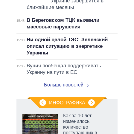
Украине завершится в
ближайшие месяцы
В Береговском ТЦК выявили
15:48
массовые нарушения
Ни одной целой ТЭС: Зеленский
15:38
описал ситуацию в энергетике
Украины
Вучич пообещал поддерживать
15:35
Украину на пути в ЕС
Больше новостей
ИНФОГРАФИКА
 5
Как за 10 лет
го
изменилось
сть
количество
ВР
поступающих в