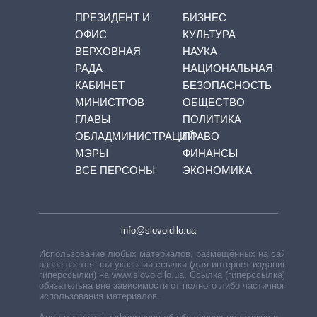
ПРЕЗИДЕНТ И
БИЗНЕС
ОФИС
КУЛЬТУРА
ВЕРХОВНАЯ
НАУКА
РАДА
НАЦИОНАЛЬНАЯ
КАБИНЕТ
БЕЗОПАСНОСТЬ
МИНИСТРОВ
ОБЩЕСТВО
ГЛАВЫ
ПОЛИТИКА
ОБЛАДМИНИСТРАЦИЙ
ПРАВО
МЭРЫ
ФИНАНСЫ
ВСЕ ПЕРСОНЫ
ЭКОНОМИКА
info@slovoidilo.ua
Использование любых материалов, размещённых на сайте,
разрешается при указании ссылки (для интернет-изданий —
гиперссылки) на www.slovoidilo.ua. Ссылка (гиперссылка)
обязательна вне зависимости от полного либо частичного
использования материалов.