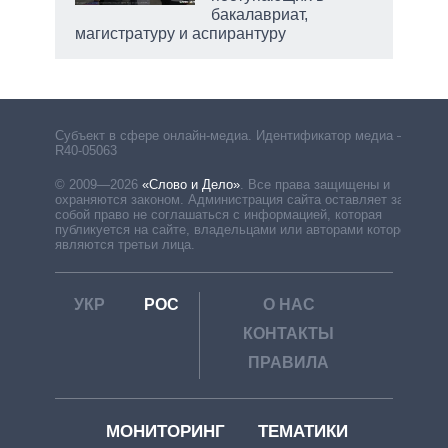
бакалавриат,
магистратуру и аспирантуру
Субъект в сфере онлайн-медиа. Идентификатор медиа –
R40-05063
© 2009—2026
«Слово и Дело»
.
Все права защищены и
охраняются законом. Администрация сайта оставляет за
собой право не соглашаться с информацией, которая
публикуется на сайте, владельцами или авторами которой
являются третьи лица.
УКР
РОС
О НАС
КОНТАКТЫ
ПРАВИЛА
МОНИТОРИНГ
ТЕМАТИКИ