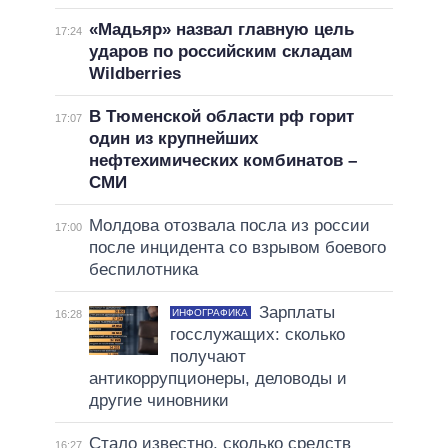
«Мадьяр» назвал главную цель
17:24
ударов по российским складам
Wildberries
В Тюменской области рф горит
17:07
один из крупнейших
нефтехимических комбинатов –
СМИ
Молдова отозвала посла из россии
17:00
после инцидента со взрывом боевого
беспилотника
Зарплаты
ИНФОГРАФИКА
16:28
госслужащих: сколько
получают
антикоррупционеры, деловоды и
другие чиновники
Стало известно, сколько средств
16:27