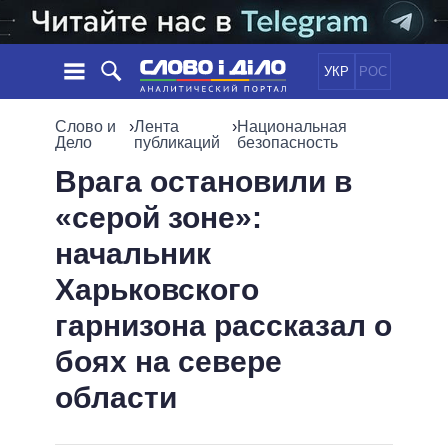
УКР
РОС
НОВОСТИ
Слово и
›
Лента
›
Национальная
Дело
публикаций
безопасность
ОБЕЩАНИЯ
ЛЕНТА
ПОЛИТИКА
Врага остановили в
СОБЫТИЯ
ЭКОНОМИКА
«серой зоне»:
ПОЛИТИКИ
СТАТЬИ
ОБЩЕСТВО
начальник
ИНФОГРАФИКА
МНЕНИЯ
МИР
ВСЕ ПОЛИТИКИ
Харьковского
ОБЗОРЫ
ПРЕЗИДЕНТ И ОФИС
ВИДЕО
гарнизона рассказал о
ДАЙДЖЕСТЫ
ВЕРХОВНАЯ РАДА
ПОДДЕРЖАТЬ
КАБИНЕТ МИНИСТРОВ
боях на севере
ГЛАВЫ ОБЛАДМИНИСТРАЦИЙ
области
СРАВНЕНИЕ ПОЛИТИКОВ
МЭРЫ
ВСЕ ПЕРСОНЫ