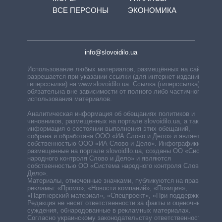
ВСЕ ПЕРСОНЫ
ЭКОНОМИКА
info@slovoidilo.ua
Использование любых материалов, размещённых на сайте,
разрешается при указании ссылки (для интернет-изданий —
гиперссылки) на www.slovoidilo.ua. Ссылка (гиперссылка)
обязательна вне зависимости от полного либо частичного
использования материалов.
Аналитическая информация об обещаниях политиков и
чиновников, размещенных на портале slovoidilo.ua, а также
информация о состоянии выполнения этих обещаний,
собрана и обработана ООО «ИА Слово и Дело» и является
собственностью ООО «ИА Слово и Дело». Инфографики,
размещенные на портале slovoidilo.ua, созданы ОО «Система
народного контроля Слово и Дело» и являются
собственностью ОО «Система народного контроля Слово и
Дело».
Материалы, отмеченные значками, публикуются на правах
рекламы: «Промо», «Новости компаний», «Позиция»,
«Партнерский материал», «Спецпроект», «При поддержке».
Редакция не несет ответственности за факты и оценочные
суждения, обнародованные в рекламных материалах.
Согласно украинскому законодательству ответственность за