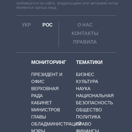
публикуется на сайте, владельцами или авторами которой
являются третьи лица.
УКР
РОС
О НАС
КОНТАКТЫ
ПРАВИЛА
МОНИТОРИНГ
ТЕМАТИКИ
ПРЕЗИДЕНТ И
БИЗНЕС
ОФИС
КУЛЬТУРА
ВЕРХОВНАЯ
НАУКА
РАДА
НАЦИОНАЛЬНАЯ
КАБИНЕТ
БЕЗОПАСНОСТЬ
МИНИСТРОВ
ОБЩЕСТВО
ГЛАВЫ
ПОЛИТИКА
ОБЛАДМИНИСТРАЦИЙ
ПРАВО
МЭРЫ
ФИНАНСЫ