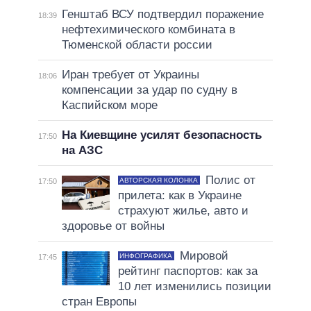
Генштаб ВСУ подтвердил поражение
18:39
нефтехимического комбината в
Тюменской области россии
Иран требует от Украины
18:06
компенсации за удар по судну в
Каспийском море
На Киевщине усилят безопасность
17:50
на АЗС
Полис от
АВТОРСКАЯ КОЛОНКА
17:50
прилета: как в Украине
страхуют жилье, авто и
здоровье от войны
Мировой
ИНФОГРАФИКА
17:45
рейтинг паспортов: как за
10 лет изменились позиции
стран Европы