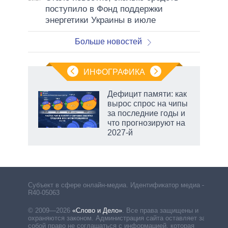
поступило в Фонд поддержки
энергетики Украины в июле
Больше новостей
ИНФОГРАФИКА
 5
Дефицит памяти: как
го
вырос спрос на чипы
сть
за последние годы и
ВР
что прогнозируют на
2027-й
маги
Субъект в сфере онлайн-медиа. Идентификатор медиа –
R40-05063
© 2009—2026
«Слово и Дело»
.
Все права защищены и
охраняются законом. Администрация сайта оставляет за
собой право не соглашаться с информацией, которая