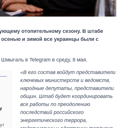
дующему отопительному сезону. В штабе
ы осенью и зимой все украинцы были с
Шмыгаль в Telegram в среду, 8 мая.
«В его состав войдут представители
ключевых министерств и ведомств,
народные депутаты, представители
общин. Штаб будет координировать
все работы по преодолению
у
последствий российского
Как сократилось
энергетического террора,
количество
ут
медучреждений в