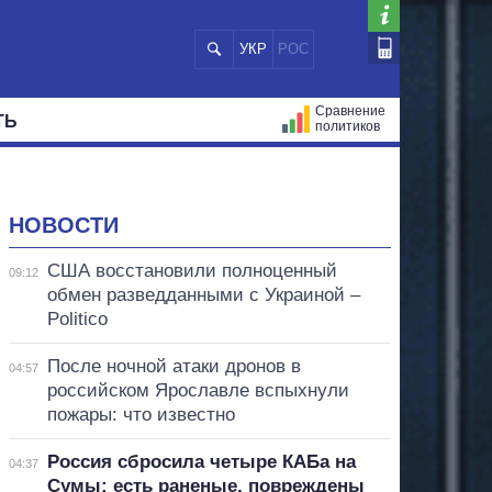
УКР
РОС
Сравнение
ТЬ
политиков
СТРАЦИЙ
МЭРЫ
ВСЕ ПЕРСОНЫ
НОВОСТИ
США восстановили полноценный
09:12
обмен разведданными с Украиной –
Politico
После ночной атаки дронов в
04:57
российском Ярославле вспыхнули
пожары: что известно
Россия сбросила четыре КАБа на
04:37
Сумы: есть раненые, повреждены