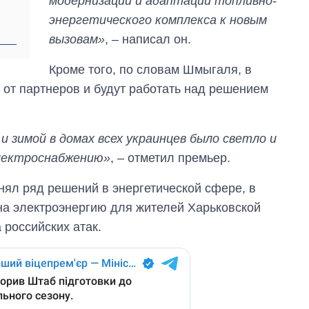
модернизации и адаптации топливно-
Украине за годы
энергетического комплекса к новым
вторжения
вызовам»
, – написал он.
Кроме того, по словам Шмыгаля, в
 от партнеров и будут работать над решением
 зимой в домах всех украинцев было светло и
электроснабжению»
, – отметил премьер.
ял ряд решений в энергетической сфере, в
 на электроэнергию для жителей Харьковской
 российских атак.