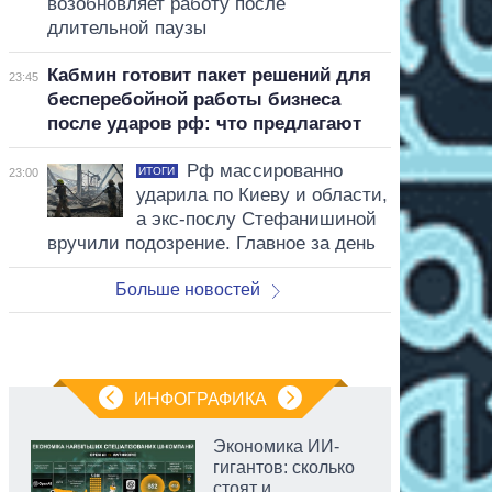
возобновляет работу после
длительной паузы
Кабмин готовит пакет решений для
23:45
бесперебойной работы бизнеса
после ударов рф: что предлагают
Рф массированно
ИТОГИ
23:00
ударила по Киеву и области,
а экс-послу Стефанишиной
вручили подозрение. Главное за день
Больше новостей
ИНФОГРАФИКА
Экономика ИИ-
гигантов: сколько
стоят и