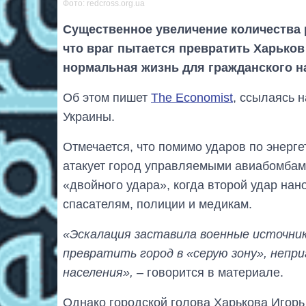
Фото: redcross.org.ua
Существенное увеличение количества
что враг пытается превратить Харьков
нормальная жизнь для гражданского н
Об этом пишет
The Economist
, ссылаясь 
Украины.
Отмечается, что помимо ударов по энерге
атакует город управляемыми авиабомбами
«двойного удара», когда второй удар нан
спасателям, полиции и медикам.
«Эскалация заставила военные источник
превратить город в «серую зону», непр
населения»,
– говорится в материале.
Однако городской голова Харькова Игорь 