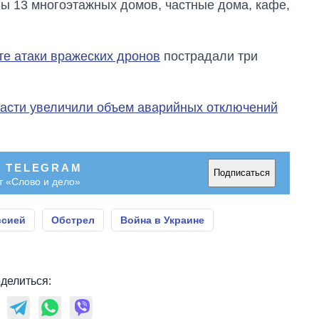
ны 13 многоэтажных домов, частные дома, кафе,
те атаки вражеских дронов
пострадали три
ласти увеличили объем аварийных отключений
В TELEGRAM
Подписаться
т «Слово и дело»
ссией
Обстрел
Война в Украине
делиться: