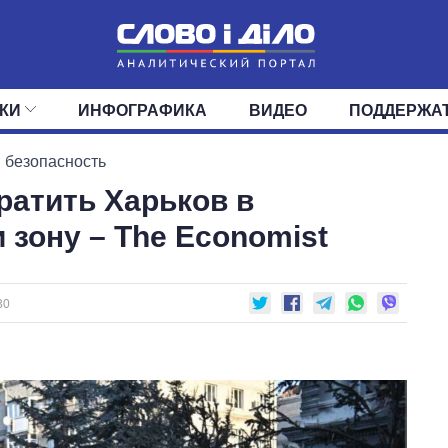
КИ
ИНФОГРАФИКА
ВИДЕО
ПОДДЕРЖА
ИС
ЛЕНТА
ВЕРХОВНАЯ РАДА
СОБЫТИЯ
СТАТЬИ
КАБИНЕТ МИНИСТРОВ
МНЕНИЯ
ОБЗОРЫ
ГЛАВЫ ОБЛАДМИНИ
ДАЙДЖЕСТЫ
 безопасность
ратить Харьков в
ПОЛИТИКА
ДЕПУТАТЫ
ЭКОНОМИКА
КОМИТЕТЫ
ФРАКЦИИ
ОБЩЕСТВО
ОКРУГА
МИР
 зону – The Economist
30