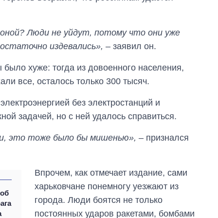
время большой
войны
зоной? Люди не уйдут, потому что они уже
достаточно издевались»,
– заявил он.
 было хуже: тогда из довоенного населения,
али все, осталось только 300 тысяч.
 электроэнергией без электростанций и
й задачей, но с ней удалось справиться.
ли, это тоже было бы мишенью»,
– признался
Впрочем, как отмечает издание, сами
харьковчане понемногу уезжают из
 об
города. Люди боятся не только
ага
постоянных ударов ракетами, бомбами
а