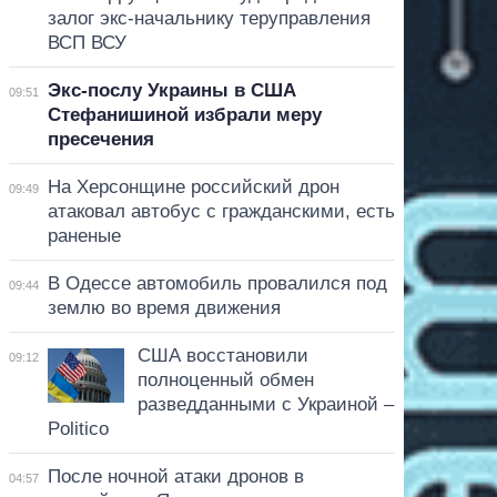
залог экс-начальнику теруправления
ВСП ВСУ
Экс-послу Украины в США
09:51
Стефанишиной избрали меру
пресечения
На Херсонщине российский дрон
09:49
атаковал автобус с гражданскими, есть
раненые
В Одессе автомобиль провалился под
09:44
землю во время движения
США восстановили
09:12
полноценный обмен
разведданными с Украиной –
Politico
После ночной атаки дронов в
04:57