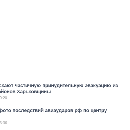
скают частичную принудительную эвакуацию из
айонов Харьковщины
9:20
фото последствий авиаударов рф по центру
6:36