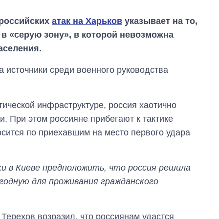
 российских
атак на Харьков
указывает на то,
 в «серую зону», в которой невозможна
аселения.
на источники среди военного руководства
тической инфраструктуре, россия хаотично
. При этом россияне прибегают к тактике
осится по приехавшим на место первого удара
и в Киеве предположить, что россия решила
игодную для проживания гражданского
Сколько
картофеля
выращивали в
Терехов возразил, что россиянам удастся
Украине до и во