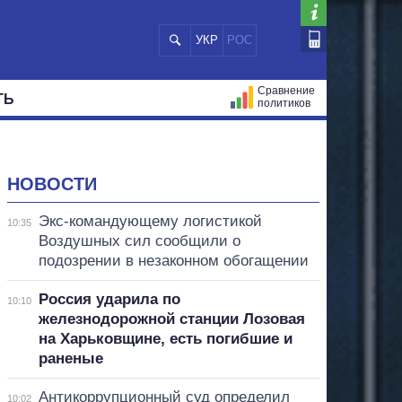
УКР
РОС
Сравнение
ТЬ
политиков
СТРАЦИЙ
МЭРЫ
ВСЕ ПЕРСОНЫ
НОВОСТИ
Экс-командующему логистикой
10:35
Воздушных сил сообщили о
подозрении в незаконном обогащении
Россия ударила по
10:10
железнодорожной станции Лозовая
на Харьковщине, есть погибшие и
раненые
Антикоррупционный суд определил
10:02