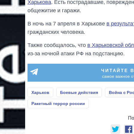
Харькова
. Есть пострадавшие, поврежде
общежитие и гаражи.
В ночь на 7 апреля в Харькове
в результа
гражданских человека.
Также сообщалось, что
в Харьковской об
из-за ночной атаки РФ на подстанцию.
ЧИТАЙТЕ 
самое важное о
Харьков
Боевые действия
Война с Ро
Ракетный террор россии
По