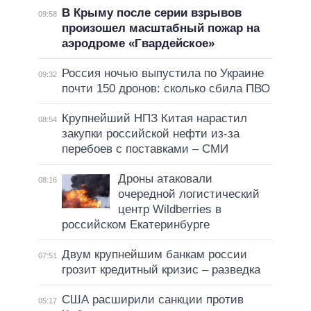
В Крыму после серии взрывов
09:58
произошел масштабный пожар на
аэродроме «Гвардейское»
Россия ночью выпустила по Украине
09:32
почти 150 дронов: сколько сбила ПВО
Крупнейший НПЗ Китая нарастил
08:54
закупки российской нефти из-за
перебоев с поставками – СМИ
Дроны атаковали
08:16
очередной логистический
центр Wildberries в
российском Екатеринбурге
Двум крупнейшим банкам россии
07:51
грозит кредитный кризис – разведка
США расширили санкции против
05:17