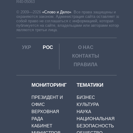
R40-05063
© 2009—2026
«Слово и Дело»
.
Все права защищены и
охраняются законом. Администрация сайта оставляет за
собой право не соглашаться с информацией, которая
публикуется на сайте, владельцами или авторами которой
являются третьи лица.
УКР
РОС
О НАС
КОНТАКТЫ
ПРАВИЛА
МОНИТОРИНГ
ТЕМАТИКИ
ПРЕЗИДЕНТ И
БИЗНЕС
ОФИС
КУЛЬТУРА
ВЕРХОВНАЯ
НАУКА
РАДА
НАЦИОНАЛЬНАЯ
КАБИНЕТ
БЕЗОПАСНОСТЬ
МИНИСТРОВ
ОБЩЕСТВО