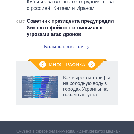
Кубы из-за военного сотрудничества
с россией, Китаем и Ираном
Советник президента предупредил
04:57
бизнес о фейковых письмах с
угрозами атак дронов
Больше новостей
ИНФОГРАФИКА
Как выросли тарифы
о
на холодную воду в
городах Украины на
начало августа
ic
маги
Субъект в сфере онлайн-медиа. Идентификатор медиа –