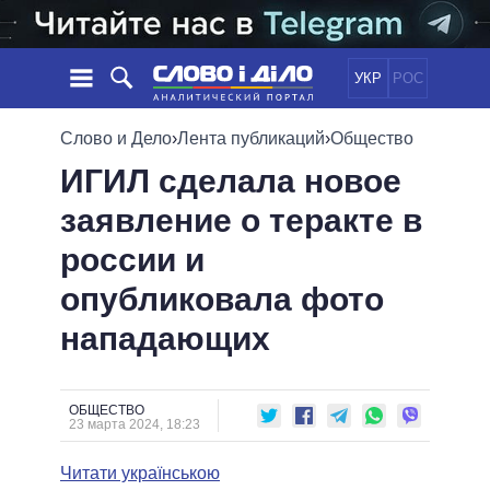
УКР
РОС
НОВОСТИ
Слово и Дело
›
Лента публикаций
›
Общество
ИГИЛ сделала новое
ОБЕЩАНИЯ
ЛЕНТА
ПОЛИТИКА
заявление о теракте в
СОБЫТИЯ
ЭКОНОМИКА
ПОЛИТИКИ
россии и
СТАТЬИ
ОБЩЕСТВО
ИНФОГРАФИКА
МНЕНИЯ
МИР
ВСЕ ПОЛИТИКИ
опубликовала фото
ОБЗОРЫ
ПРЕЗИДЕНТ И ОФИС
нападающих
ВИДЕО
ДАЙДЖЕСТЫ
ВЕРХОВНАЯ РАДА
ПОДДЕРЖАТЬ
КАБИНЕТ МИНИСТРОВ
ГЛАВЫ ОБЛАДМИНИСТРАЦИЙ
ОБЩЕСТВО
СРАВНЕНИЕ ПОЛИТИКОВ
23 марта 2024, 18:23
МЭРЫ
Читати українською
ВСЕ ПЕРСОНЫ