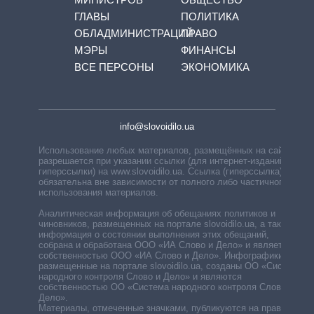
ГЛАВЫ
ПОЛИТИКА
ОБЛАДМИНИСТРАЦИЙ
ПРАВО
МЭРЫ
ФИНАНСЫ
ВСЕ ПЕРСОНЫ
ЭКОНОМИКА
info@slovoidilo.ua
Использование любых материалов, размещённых на сайте,
разрешается при указании ссылки (для интернет-изданий —
гиперссылки) на www.slovoidilo.ua. Ссылка (гиперссылка)
обязательна вне зависимости от полного либо частичного
использования материалов.
Аналитическая информация об обещаниях политиков и
чиновников, размещенных на портале slovoidilo.ua, а также
информация о состоянии выполнения этих обещаний,
собрана и обработана ООО «ИА Слово и Дело» и является
собственностью ООО «ИА Слово и Дело». Инфографики,
размещенные на портале slovoidilo.ua, созданы ОО «Система
народного контроля Слово и Дело» и являются
собственностью ОО «Система народного контроля Слово и
Дело».
Материалы, отмеченные значками, публикуются на правах