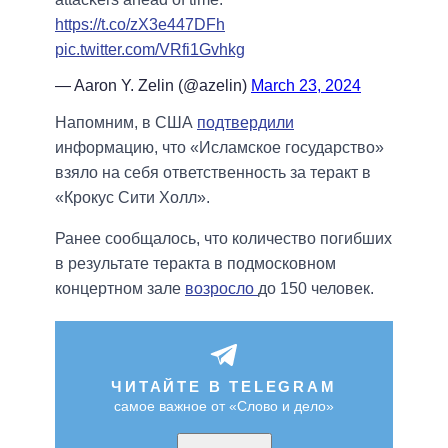
https://t.co/zX3e447DFh
pic.twitter.com/VRfi1Gvhkg
— Aaron Y. Zelin (@azelin)
March 23, 2024
Напомним, в США
подтвердили
информацию, что «Исламское государство»
взяло на себя ответственность за теракт в
«Крокус Сити Холл».
Ранее сообщалось, что количество погибших
в результате теракта в подмосковном
концертном зале
возросло
до 150 человек.
ЧИТАЙТЕ В TELEGRAM
самое важное от «Слово и дело»