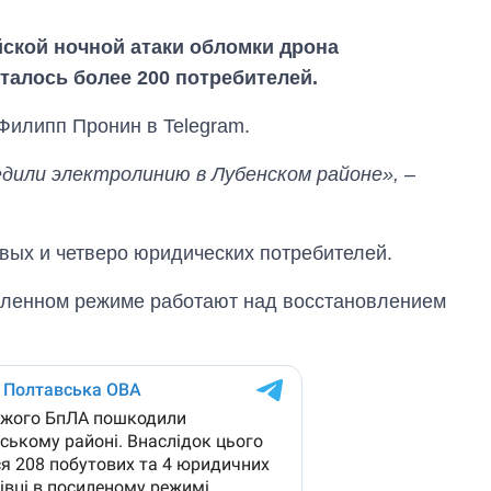
йской ночной атаки обломки дрона
талось более 200 потребителей.
Филипп Пронин в Telegram.
дили электролинию в Лубенском районе»,
–
овых и четверо юридических потребителей.
иленном режиме работают над восстановлением
Как изменился
бюджет
Министерства
обороны за 13 лет
войны с россией