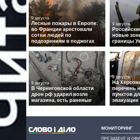
9 августа
Лесные пожары в Европе:
9 августа
во Франции арестовали
Российски
сотни людей по
новые зон
подозрениям в поджогах
границы У
9 августа
На Херсон
9 августа
В Черниговской области
перечень 
дрон рф ударил возле
пунктов д
магазина, есть раненые
эвакуации
МОНИТОРИНГ
ПРЕЗИДЕНТ И ОФ