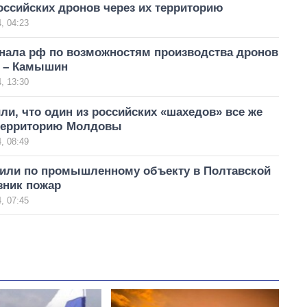
оссийских дронов через их территорию
, 04:23
гнала рф по возможностям производства дронов
d – Камышин
, 13:30
ли, что один из российских «шахедов» все же
 территорию Молдовы
, 08:49
или по промышленному объекту в Полтавской
зник пожар
, 07:45