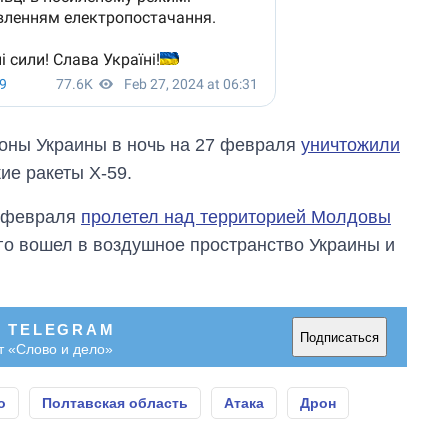
оны Украины в ночь на 27 февраля
уничтожили
ие ракеты Х-59.
7 февраля
пролетел над территорией Молдовы
его вошел в воздушное пространство Украины и
В TELEGRAM
Подписаться
т «Слово и дело»
о
Полтавская область
Атака
Дрон