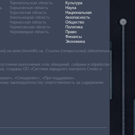
Тернопольская область
Культура
ь
Харьковская область
Наука
Херсонская область
Национальная
Хмельницкая область
безопасность
Черкасская область
Общество
Черниговская область
Политика
Черновицкая область
Право
Финансы
Экономика
) на www.slovoidilo.ua. Ссылка (гиперссылка) обязательна
состоянии выполнения этих обещаний, собрана и обработана
ua, созданы ОО «Система народного контроля Слово и
ериал», «Спецпроект», «При поддержке».
скому законодательству ответственность за содержание