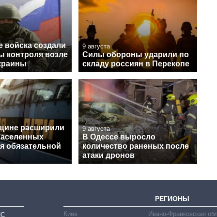
е войска создали
9 августа
ы контроля возле
Силы обороны ударили по
краины
складу россиян в Перекопе
щине расширили
9 августа
населенных
В Одессе выросло
ля обязательной
количество раненых после
атаки дронов
РЕГИОНЫ
Киев
Ивано-Франковская об
ИС