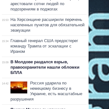
арестовали сотни людей по
подозрениям в поджогах
На Херсонщине расширили перечень
15:53
населенных пунктов для обязательной
эвакуации
Главный генерал США предостерег
15:34
команду Трампа от эскалации с
Ираном
В Молдове раздался взрыв,
15:09
правоохранители нашли обломки
БПЛА
Россия ударила по
14:42
немецкому бизнесу в
Украине, есть масштабные
разрушения