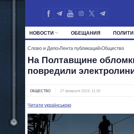
НОВОСТИ
ОБЕЩАНИЯ
ПОЛИТИ
ВСЕ ПОЛИТИКИ
ПРЕЗИДЕНТ И ОФ
Слово и Дело
›
Лента публикаций
›
Общество
На Полтавщине обломк
повредили электролин
ОБЩЕСТВО
27 февраля 2024, 11:30
Читати українською