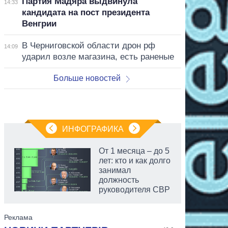
Партия Мадяра выдвинула
14:33
кандидата на пост президента
Венгрии
В Черниговской области дрон рф
14:09
ударил возле магазина, есть раненые
Больше новостей
ИНФОГРАФИКА
От 1 месяца – до 5
лет: кто и как долго
занимал
должность
руководителя СВР
аспирант