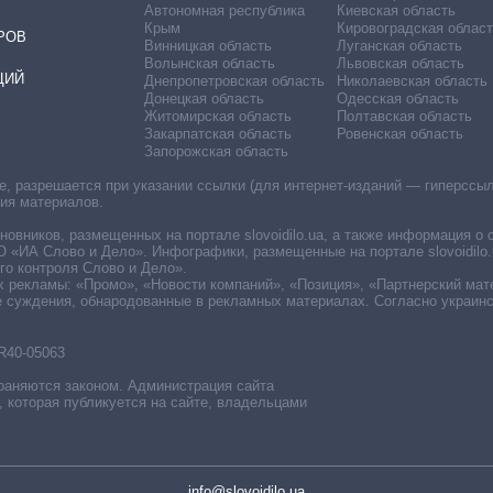
Автономная республика
Киевская область
Крым
Кировоградская област
РОВ
Винницкая область
Луганская область
Волынская область
Львовская область
ЦИЙ
Днепропетровская область
Николаевская область
Донецкая область
Одесская область
Житомирская область
Полтавская область
Закарпатская область
Ровенская область
Запорожская область
 разрешается при указании ссылки (для интернет-изданий — гиперссылки
ния материалов.
овников, размещенных на портале slovoidilo.ua, а также информация о 
«ИА Слово и Дело». Инфографики, размещенные на портале slovoidilo.
о контроля Слово и Дело».
х рекламы: «Промо», «Новости компаний», «Позиция», «Партнерский мат
е суждения, обнародованные в рекламных материалах. Согласно украин
R40-05063
раняются законом. Администрация сайта
, которая публикуется на сайте, владельцами
info@slovoidilo.ua