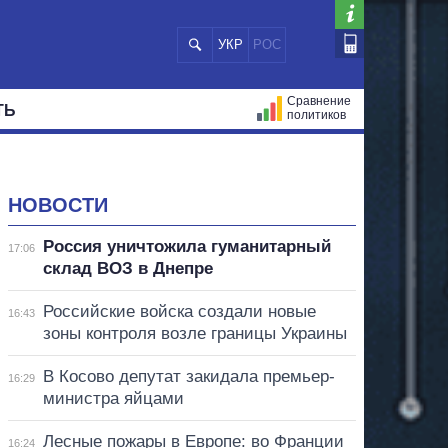
УКР
РОС
Сравнение
ТЬ
политиков
СТРАЦИЙ
МЭРЫ
ВСЕ ПЕРСОНЫ
НОВОСТИ
Россия уничтожила гуманитарный
17:06
склад ВОЗ в Днепре
Российские войска создали новые
16:43
зоны контроля возле границы Украины
В Косово депутат закидала премьер-
16:29
министра яйцами
Лесные пожары в Европе: во Франции
16:24