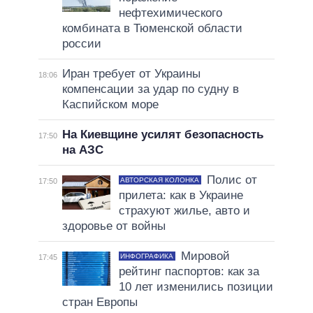
нефтехимического
комбината в Тюменской области
россии
Иран требует от Украины
18:06
компенсации за удар по судну в
Каспийском море
На Киевщине усилят безопасность
17:50
на АЗС
Полис от
АВТОРСКАЯ КОЛОНКА
17:50
прилета: как в Украине
страхуют жилье, авто и
здоровье от войны
Мировой
ИНФОГРАФИКА
17:45
рейтинг паспортов: как за
10 лет изменились позиции
стран Европы