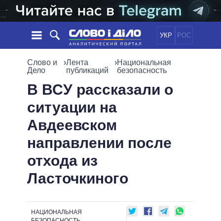
УКР
РОС
НОВОСТИ
Слово и
›
Лента
›
Национальная
Дело
публикаций
безопасность
ОБЕЩАНИЯ
ЛЕНТА
ПОЛИТИКА
В ВСУ рассказали о
СОБЫТИЯ
ЭКОНОМИКА
ситуации на
ПОЛИТИКИ
СТАТЬИ
ОБЩЕСТВО
Авдеевском
ИНФОГРАФИКА
МНЕНИЯ
МИР
ВСЕ ПОЛИТИКИ
направлении после
ОБЗОРЫ
ПРЕЗИДЕНТ И ОФИС
ВИДЕО
отхода из
ДАЙДЖЕСТЫ
ВЕРХОВНАЯ РАДА
ПОДДЕРЖАТЬ
КАБИНЕТ МИНИСТРОВ
Ласточкиного
ГЛАВЫ ОБЛАДМИНИСТРАЦИЙ
СРАВНЕНИЕ ПОЛИТИКОВ
МЭРЫ
НАЦИОНАЛЬНАЯ
ВСЕ ПЕРСОНЫ
БЕЗОПАСНОСТЬ