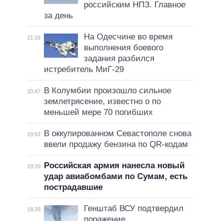
российским НПЗ. Главное
за день
На Одесчине во время
21:19
выполнения боевого
задания разбился
истребитель МиГ-29
В Колумбии произошло сильное
20:47
землетрясение, известно о по
меньшей мере 70 погибших
В оккупированном Севастополе снова
19:53
ввели продажу бензина по QR-кодам
Российская армия нанесла новый
19:20
удар авиабомбами по Сумам, есть
пострадавшие
Генштаб ВСУ подтвердил
18:39
поражение