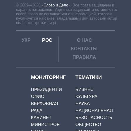
© 2009—2026
«Слово и Дело»
.
Все права защищены и
охраняются законом. Администрация сайта оставляет за
собой право не соглашаться с информацией, которая
публикуется на сайте, владельцами или авторами которой
являются третьи лица.
УКР
РОС
О НАС
КОНТАКТЫ
ПРАВИЛА
МОНИТОРИНГ
ТЕМАТИКИ
ПРЕЗИДЕНТ И
БИЗНЕС
ОФИС
КУЛЬТУРА
ВЕРХОВНАЯ
НАУКА
РАДА
НАЦИОНАЛЬНАЯ
КАБИНЕТ
БЕЗОПАСНОСТЬ
МИНИСТРОВ
ОБЩЕСТВО