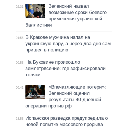
Зеленский назвал
02:31
возможные сроки боевого
применения украинской
баллистики
В Кракове мужчина напал на
01:53
украинскую пару, а через два дня сам
пришел в полицию
На Буковине произошло
00:55
землетрясение: где зафиксировали
толчки
«Впечатляющие потери»:
00:41
Зеленский оценил
результаты 40-дневной
операции против рф
Испанская разведка предупредила о
23:55
новой попытке массового прорыва