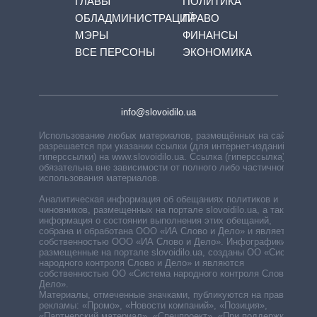
ГЛАВЫ
ПОЛИТИКА
ОБЛАДМИНИСТРАЦИЙ
ПРАВО
МЭРЫ
ФИНАНСЫ
ВСЕ ПЕРСОНЫ
ЭКОНОМИКА
info@slovoidilo.ua
Использование любых материалов, размещённых на сайте,
разрешается при указании ссылки (для интернет-изданий —
гиперссылки) на www.slovoidilo.ua. Ссылка (гиперссылка)
обязательна вне зависимости от полного либо частичного
использования материалов.
Аналитическая информация об обещаниях политиков и
чиновников, размещенных на портале slovoidilo.ua, а также
информация о состоянии выполнения этих обещаний,
собрана и обработана ООО «ИА Слово и Дело» и является
собственностью ООО «ИА Слово и Дело». Инфографики,
размещенные на портале slovoidilo.ua, созданы ОО «Система
народного контроля Слово и Дело» и являются
собственностью ОО «Система народного контроля Слово и
Дело».
Материалы, отмеченные значками, публикуются на правах
рекламы: «Промо», «Новости компаний», «Позиция»,
«Партнерский материал», «Спецпроект», «При поддержке».