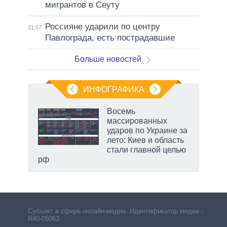
мигрантов в Сеуту
Россияне ударили по центру
21:57
Павлограда, есть пострадавшие
Больше новостей
ИНФОГРАФИКА
 5
Восемь
го
массированных
сть
ударов по Украине за
ВР
лето: Киев и область
стали главной целью
рф
Субъект в сфере онлайн-медиа. Идентификатор медиа –
R40-05063