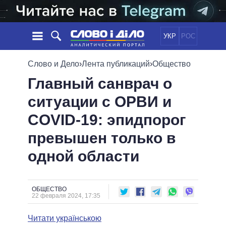
УКР
РОС
НОВОСТИ
Слово и Дело
›
Лента публикаций
›
Общество
Главный санврач о
ОБЕЩАНИЯ
ЛЕНТА
ПОЛИТИКА
ситуации с ОРВИ и
СОБЫТИЯ
ЭКОНОМИКА
ПОЛИТИКИ
COVID-19: эпидпорог
СТАТЬИ
ОБЩЕСТВО
ИНФОГРАФИКА
МНЕНИЯ
МИР
ВСЕ ПОЛИТИКИ
превышен только в
ОБЗОРЫ
ПРЕЗИДЕНТ И ОФИС
одной области
ВИДЕО
ДАЙДЖЕСТЫ
ВЕРХОВНАЯ РАДА
ПОДДЕРЖАТЬ
КАБИНЕТ МИНИСТРОВ
ГЛАВЫ ОБЛАДМИНИСТРАЦИЙ
ОБЩЕСТВО
СРАВНЕНИЕ ПОЛИТИКОВ
22 февраля 2024, 17:35
МЭРЫ
Читати українською
ВСЕ ПЕРСОНЫ