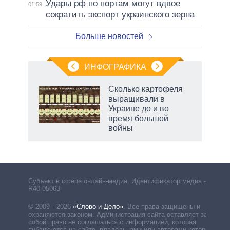
Удары рф по портам могут вдвое
01:59
сократить экспорт украинского зерна
Больше новостей
ИНФОГРАФИКА
Сколько картофеля
выращивали в
Украине до и во
ет
время большой
войны
Субъект в сфере онлайн-медиа. Идентификатор медиа –
R40-05063
© 2009—2026
«Слово и Дело»
.
Все права защищены и
охраняются законом. Администрация сайта оставляет за
собой право не соглашаться с информацией, которая
публикуется на сайте, владельцами или авторами которой