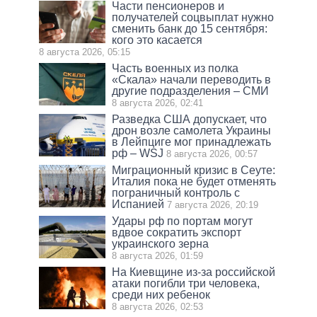
Части пенсионеров и
получателей соцвыплат нужно
сменить банк до 15 сентября:
кого это касается
8 августа 2026, 05:15
Часть военных из полка
«Скала» начали переводить в
другие подразделения – СМИ
8 августа 2026, 02:41
Разведка США допускает, что
дрон возле самолета Украины
в Лейпциге мог принадлежать
рф – WSJ
8 августа 2026, 00:57
Миграционный кризис в Сеуте:
Италия пока не будет отменять
пограничный контроль с
Испанией
7 августа 2026, 20:19
Удары рф по портам могут
вдвое сократить экспорт
украинского зерна
8 августа 2026, 01:59
На Киевщине из-за российской
атаки погибли три человека,
среди них ребенок
8 августа 2026, 02:53