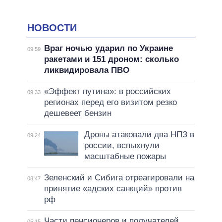
НОВОСТИ
Враг ночью ударил по Украине
09:59
ракетами и 151 дроном: сколько
ликвидировала ПВО
«Эффект путина»: в российских
09:33
регионах перед его визитом резко
дешевеет бензин
Дроны атаковали два НПЗ в
09:24
россии, вспыхнули
масштабные пожары
Зеленский и Сибига отреагировали на
08:47
принятие «адских санкций» против
рф
Части пенсионеров и получателей
05:15