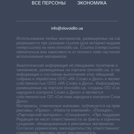
ВСЕ ПЕРСОНЫ
ЭКОНОМИКА
info@slovoidilo.ua
Использование любых материалов, размещённых на сайте,
разрешается при указании ссылки (для интернет-изданий —
гиперссылки) на www.slovoidilo.ua. Ссылка (гиперссылка)
обязательна вне зависимости от полного либо частичного
использования материалов.
Аналитическая информация об обещаниях политиков и
чиновников, размещенных на портале slovoidilo.ua, а также
информация о состоянии выполнения этих обещаний,
собрана и обработана ООО «ИА Слово и Дело» и является
собственностью ООО «ИА Слово и Дело». Инфографики,
размещенные на портале slovoidilo.ua, созданы ОО «Система
народного контроля Слово и Дело» и являются
собственностью ОО «Система народного контроля Слово и
Дело».
Материалы, отмеченные значками, публикуются на правах
рекламы: «Промо», «Новости компаний», «Позиция»,
«Партнерский материал», «Спецпроект», «При поддержке».
Редакция не несет ответственности за факты и оценочные
суждения, обнародованные в рекламных материалах.
Согласно украинскому законодательству ответственность за
содержание рекламы несет рекламодатель.