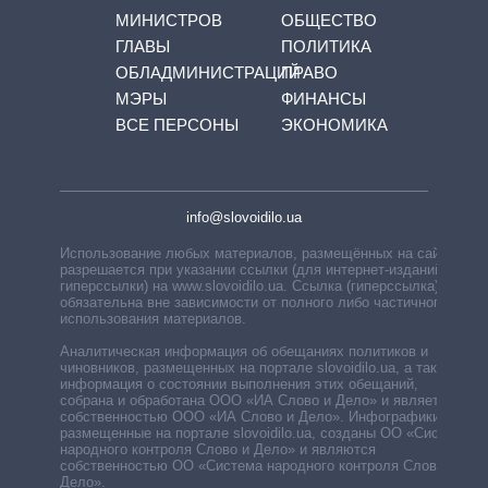
МИНИСТРОВ
ОБЩЕСТВО
ГЛАВЫ
ПОЛИТИКА
ОБЛАДМИНИСТРАЦИЙ
ПРАВО
МЭРЫ
ФИНАНСЫ
ВСЕ ПЕРСОНЫ
ЭКОНОМИКА
info@slovoidilo.ua
Использование любых материалов, размещённых на сайте,
разрешается при указании ссылки (для интернет-изданий —
гиперссылки) на www.slovoidilo.ua. Ссылка (гиперссылка)
обязательна вне зависимости от полного либо частичного
использования материалов.
Аналитическая информация об обещаниях политиков и
чиновников, размещенных на портале slovoidilo.ua, а также
информация о состоянии выполнения этих обещаний,
собрана и обработана ООО «ИА Слово и Дело» и является
собственностью ООО «ИА Слово и Дело». Инфографики,
размещенные на портале slovoidilo.ua, созданы ОО «Система
народного контроля Слово и Дело» и являются
собственностью ОО «Система народного контроля Слово и
Дело».