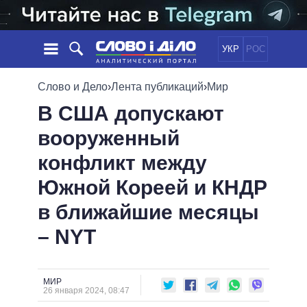
УКР
РОС
НОВОСТИ
Слово и Дело
›
Лента публикаций
›
Мир
В США допускают
ОБЕЩАНИЯ
ЛЕНТА
ПОЛИТИКА
вооруженный
СОБЫТИЯ
ЭКОНОМИКА
ПОЛИТИКИ
конфликт между
СТАТЬИ
ОБЩЕСТВО
ИНФОГРАФИКА
МНЕНИЯ
МИР
ВСЕ ПОЛИТИКИ
Южной Кореей и КНДР
ОБЗОРЫ
ПРЕЗИДЕНТ И ОФИС
в ближайшие месяцы
ВИДЕО
ДАЙДЖЕСТЫ
ВЕРХОВНАЯ РАДА
– NYT
ПОДДЕРЖАТЬ
КАБИНЕТ МИНИСТРОВ
ГЛАВЫ ОБЛАДМИНИСТРАЦИЙ
СРАВНЕНИЕ ПОЛИТИКОВ
МЭРЫ
МИР
26 января 2024, 08:47
ВСЕ ПЕРСОНЫ