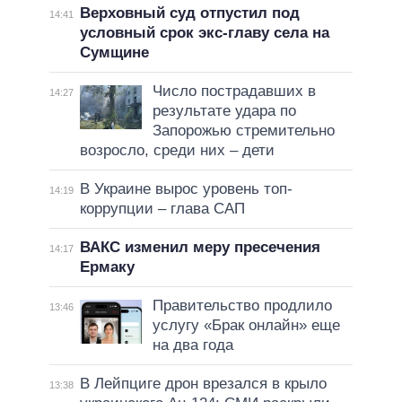
Верховный суд отпустил под
14:41
условный срок экс-главу села на
Сумщине
Число пострадавших в
14:27
результате удара по
Запорожью стремительно
возросло, среди них – дети
В Украине вырос уровень топ-
14:19
коррупции – глава САП
ВАКС изменил меру пресечения
14:17
Ермаку
Правительство продлило
13:46
услугу «Брак онлайн» еще
на два года
В Лейпциге дрон врезался в крыло
13:38