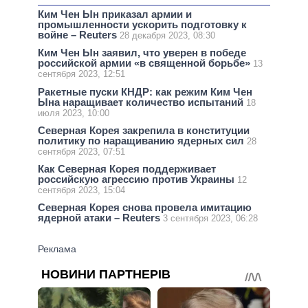
Ким Чен Ын приказал армии и
промышленности ускорить подготовку к
войне – Reuters
28 декабря 2023, 08:30
Ким Чен Ын заявил, что уверен в победе
российской армии «в священной борьбе»
13
сентября 2023, 12:51
Ракетные пуски КНДР: как режим Ким Чен
Ына наращивает количество испытаний
18
июля 2023, 10:00
Северная Корея закрепила в конституции
политику по наращиванию ядерных сил
28
сентября 2023, 07:51
Как Северная Корея поддерживает
российскую агрессию против Украины
12
сентября 2023, 15:04
Северная Корея снова провела имитацию
ядерной атаки – Reuters
3 сентября 2023, 06:28