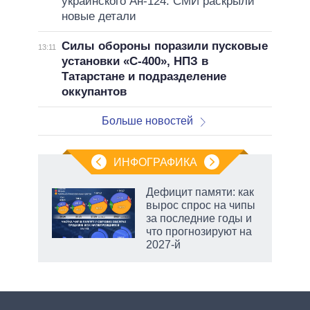
украинского Ан-124: СМИ раскрыли
новые детали
Силы обороны поразили пусковые
13:11
установки «С-400», НПЗ в
Татарстане и подразделение
оккупантов
Больше новостей
ИНФОГРАФИКА
Дефицит памяти: как
вырос спрос на чипы
не за
за последние годы и
асть
что прогнозируют на
елью
2027-й