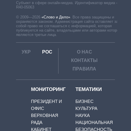
Субъект в сфере онлайн-медиа. Идентификатор медиа –
R40-05063
© 2009—2026
«Слово и Дело»
.
Все права защищены и
охраняются законом. Администрация сайта оставляет за
собой право не соглашаться с информацией, которая
публикуется на сайте, владельцами или авторами которой
являются третьи лица.
УКР
РОС
О НАС
КОНТАКТЫ
ПРАВИЛА
МОНИТОРИНГ
ТЕМАТИКИ
ПРЕЗИДЕНТ И
БИЗНЕС
ОФИС
КУЛЬТУРА
ВЕРХОВНАЯ
НАУКА
РАДА
НАЦИОНАЛЬНАЯ
КАБИНЕТ
БЕЗОПАСНОСТЬ