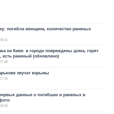
ву: погибла женщина, количество раненых
08:42
ака на Киев: в городе повреждены дома, горят
 есть раненый (обновлено)
07:48
арькове звучат взрывы
07:24
первые данные о погибших и раненых в
 фото
08:56