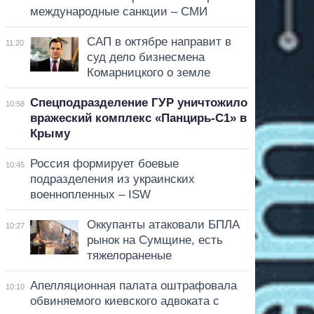
международные санкции – СМИ
САП в октябре направит в
11:20
суд дело бизнесмена
Комарницкого о земле
Спецподразделение ГУР уничтожило
10:58
вражеский комплекс «Панцирь-С1» в
Крыму
Россия формирует боевые
10:45
подразделения из украинских
военнопленных – ISW
Оккупанты атаковали БПЛА
10:27
рынок на Сумщине, есть
тяжелораненые
Апелляционная палата оштрафовала
10:10
обвиняемого киевского адвоката с