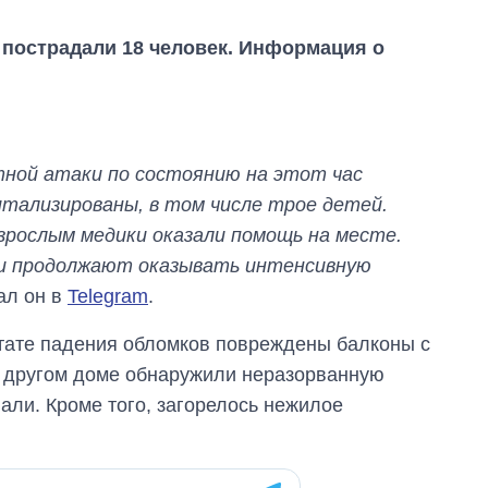
пострадали 18 человек. Информация о
тной атаки по состоянию на этот час
питализированы, в том числе трое детей.
рослым медики оказали помощь на месте.
 и продолжают оказывать интенсивную
сал он в
Telegram
.
тате падения обломков повреждены балконы с
 В другом доме обнаружили неразорванную
Экономика ИИ-
али. Кроме того, загорелось нежилое
гигантов: сколько
стоят и
зарабатывают
OpenAI и Anthropic