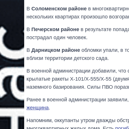
В
Соломенском районе
в многоквартирн
нескольких квартирах произошло возгора
В
Печерском районе
в результате попад
пострадал один человек.
В
Дарницком районе
обломки упали, в т
вблизи территории детского сада.
В военной администрации добавили, что 
крылатые ракеты Х-101/Х-555/Х-55 (двумя
наземного базирования. Силы ПВО порази
Ранее в военной администрации заявили, 
женщина
.
Напомним, оккупанты утром дважды обст
многоквартирных жилых дома. Есть
погиб