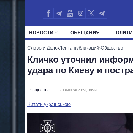
НОВОСТИ
ОБЕЩАНИЯ
ПОЛИТИ
ВСЕ ПОЛИТИКИ
ПРЕЗИДЕНТ И ОФ
Слово и Дело
›
Лента публикаций
›
Общество
Кличко уточнил инфор
удара по Киеву и пост
ОБЩЕСТВО
23 января 2024, 09:44
Читати українською