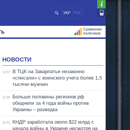
УКР
РОС
Сравнение
ТЬ
политиков
СТРАЦИЙ
МЭРЫ
ВСЕ ПЕРСОНЫ
НОВОСТИ
В ТЦК на Закарпатье незаконно
12:07
«списали» с воинского учета более 1,5
тысячи мужчин
Больше половины регионов рф
11:58
обеднели за 4 года войны против
Украины – разведка
КНДР заработала около $22 млрд с
11:41
начала войны в Украине несмотря на