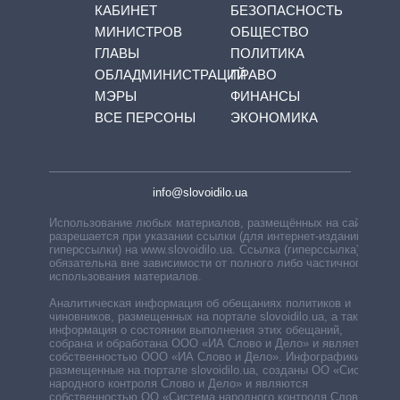
КАБИНЕТ
БЕЗОПАСНОСТЬ
МИНИСТРОВ
ОБЩЕСТВО
ГЛАВЫ
ПОЛИТИКА
ОБЛАДМИНИСТРАЦИЙ
ПРАВО
МЭРЫ
ФИНАНСЫ
ВСЕ ПЕРСОНЫ
ЭКОНОМИКА
info@slovoidilo.ua
Использование любых материалов, размещённых на сайте,
разрешается при указании ссылки (для интернет-изданий —
гиперссылки) на www.slovoidilo.ua. Ссылка (гиперссылка)
обязательна вне зависимости от полного либо частичного
использования материалов.
Аналитическая информация об обещаниях политиков и
чиновников, размещенных на портале slovoidilo.ua, а также
информация о состоянии выполнения этих обещаний,
собрана и обработана ООО «ИА Слово и Дело» и является
собственностью ООО «ИА Слово и Дело». Инфографики,
размещенные на портале slovoidilo.ua, созданы ОО «Система
народного контроля Слово и Дело» и являются
собственностью ОО «Система народного контроля Слово и