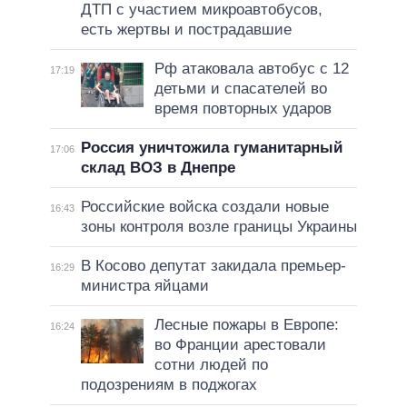
ДТП с участием микроавтобусов,
есть жертвы и пострадавшие
Рф атаковала автобус с 12
17:19
детьми и спасателей во
время повторных ударов
Россия уничтожила гуманитарный
17:06
склад ВОЗ в Днепре
Российские войска создали новые
16:43
зоны контроля возле границы Украины
В Косово депутат закидала премьер-
16:29
министра яйцами
Лесные пожары в Европе:
16:24
во Франции арестовали
сотни людей по
подозрениям в поджогах