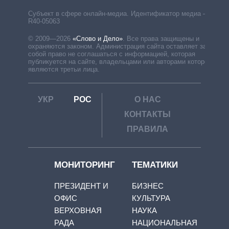
Субъект в сфере онлайн-медиа. Идентификатор медиа –
R40-05063
© 2009—2026
«Слово и Дело»
.
Все права защищены и
охраняются законом. Администрация сайта оставляет за
собой право не соглашаться с информацией, которая
публикуется на сайте, владельцами или авторами которой
являются третьи лица.
УКР
РОС
О НАС
КОНТАКТЫ
ПРАВИЛА
МОНИТОРИНГ
ТЕМАТИКИ
ПРЕЗИДЕНТ И
БИЗНЕС
ОФИС
КУЛЬТУРА
ВЕРХОВНАЯ
НАУКА
РАДА
НАЦИОНАЛЬНАЯ