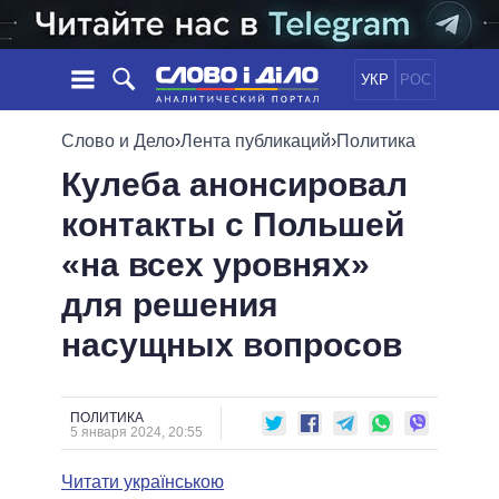
УКР
РОС
НОВОСТИ
Слово и Дело
›
Лента публикаций
›
Политика
Кулеба анонсировал
ОБЕЩАНИЯ
ЛЕНТА
ПОЛИТИКА
контакты с Польшей
СОБЫТИЯ
ЭКОНОМИКА
ПОЛИТИКИ
«на всех уровнях»
СТАТЬИ
ОБЩЕСТВО
ИНФОГРАФИКА
МНЕНИЯ
МИР
ВСЕ ПОЛИТИКИ
для решения
ОБЗОРЫ
ПРЕЗИДЕНТ И ОФИС
насущных вопросов
ВИДЕО
ДАЙДЖЕСТЫ
ВЕРХОВНАЯ РАДА
ПОДДЕРЖАТЬ
КАБИНЕТ МИНИСТРОВ
ГЛАВЫ ОБЛАДМИНИСТРАЦИЙ
ПОЛИТИКА
СРАВНЕНИЕ ПОЛИТИКОВ
5 января 2024, 20:55
МЭРЫ
Читати українською
ВСЕ ПЕРСОНЫ