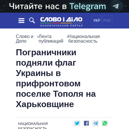
УКР
РОС
НОВОСТИ
Слово и
›
Лента
›
Национальная
Дело
публикаций
безопасность
ОБЕЩАНИЯ
ЛЕНТА
ПОЛИТИКА
Пограничники
СОБЫТИЯ
ЭКОНОМИКА
подняли флаг
ПОЛИТИКИ
СТАТЬИ
ОБЩЕСТВО
Украины в
ИНФОГРАФИКА
МНЕНИЯ
МИР
ВСЕ ПОЛИТИКИ
прифронтовом
ОБЗОРЫ
ПРЕЗИДЕНТ И ОФИС
ВИДЕО
поселке Тополя на
ДАЙДЖЕСТЫ
ВЕРХОВНАЯ РАДА
ПОДДЕРЖАТЬ
КАБИНЕТ МИНИСТРОВ
Харьковщине
ГЛАВЫ ОБЛАДМИНИСТРАЦИЙ
СРАВНЕНИЕ ПОЛИТИКОВ
МЭРЫ
НАЦИОНАЛЬНАЯ
ВСЕ ПЕРСОНЫ
БЕЗОПАСНОСТЬ