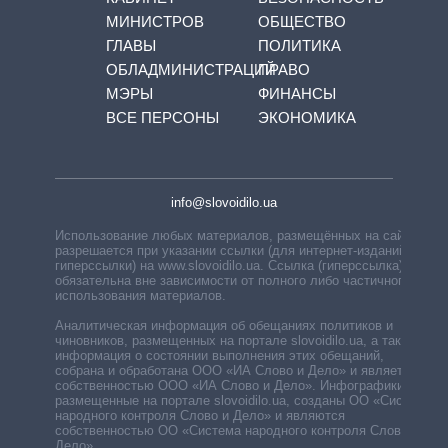
МИНИСТРОВ
ОБЩЕСТВО
ГЛАВЫ
ПОЛИТИКА
ОБЛАДМИНИСТРАЦИЙ
ПРАВО
МЭРЫ
ФИНАНСЫ
ВСЕ ПЕРСОНЫ
ЭКОНОМИКА
info@slovoidilo.ua
Использование любых материалов, размещённых на сайте,
разрешается при указании ссылки (для интернет-изданий —
гиперссылки) на www.slovoidilo.ua. Ссылка (гиперссылка)
обязательна вне зависимости от полного либо частичного
использования материалов.
Аналитическая информация об обещаниях политиков и
чиновников, размещенных на портале slovoidilo.ua, а также
информация о состоянии выполнения этих обещаний,
собрана и обработана ООО «ИА Слово и Дело» и является
собственностью ООО «ИА Слово и Дело». Инфографики,
размещенные на портале slovoidilo.ua, созданы ОО «Система
народного контроля Слово и Дело» и являются
собственностью ОО «Система народного контроля Слово и
Дело».