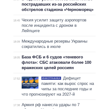
пострадавших из-за российских
обстрелов стадиона «Черноморец»
Чехия усилит защиту аэропортов
18:45
после инцидента с дроном в
Лейпциге
Международные резервы Украины
18:09
сократились в июле
База ФСБ и 6 судов «теневого
18:05
флота»: СБС атаковали более 100
вражеских целей россиян
Дефицит
ИНФОГРАФИКА
17:52
памяти: как вырос спрос на
чипы за последние годы и
что прогнозируют на 2027-й
Армия рф нанесла удары по 7
17:38