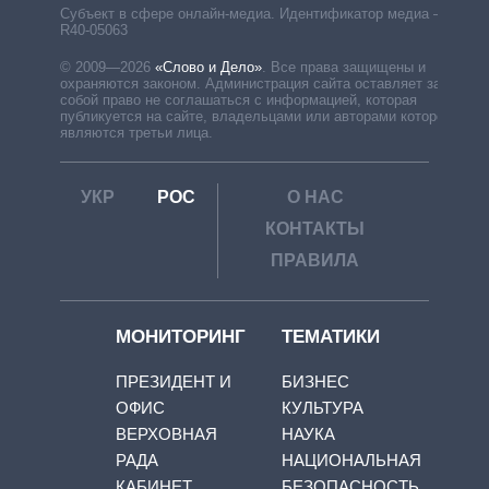
Субъект в сфере онлайн-медиа. Идентификатор медиа –
R40-05063
© 2009—2026
«Слово и Дело»
.
Все права защищены и
охраняются законом. Администрация сайта оставляет за
собой право не соглашаться с информацией, которая
публикуется на сайте, владельцами или авторами которой
являются третьи лица.
УКР
РОС
О НАС
КОНТАКТЫ
ПРАВИЛА
МОНИТОРИНГ
ТЕМАТИКИ
ПРЕЗИДЕНТ И
БИЗНЕС
ОФИС
КУЛЬТУРА
ВЕРХОВНАЯ
НАУКА
РАДА
НАЦИОНАЛЬНАЯ
КАБИНЕТ
БЕЗОПАСНОСТЬ