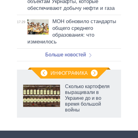
объектам Укрнафты, которые
обеспечивают добычу нефти и газа
МОН обновило стандарты
17:29
общего среднего
образования: что
изменилось
Больше новостей
ИНФОГРАФИКА
Сколько картофеля
выращивали в
Украине до и во
ет
время большой
войны