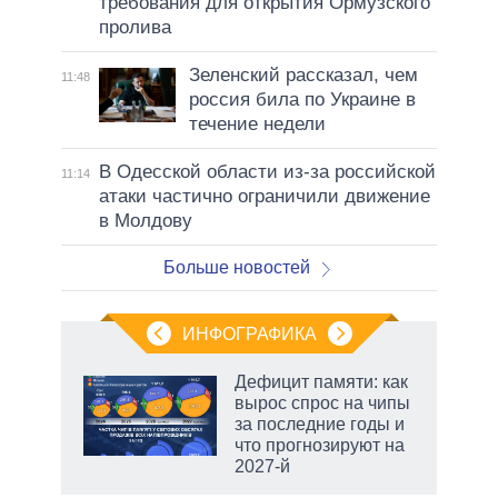
требования для открытия Ормузского
пролива
Зеленский рассказал, чем
11:48
россия била по Украине в
течение недели
В Одесской области из-за российской
11:14
атаки частично ограничили движение
в Молдову
Больше новостей
ИНФОГРАФИКА
 5
Дефицит памяти: как
го
вырос спрос на чипы
сть
за последние годы и
ВР
что прогнозируют на
2027-й