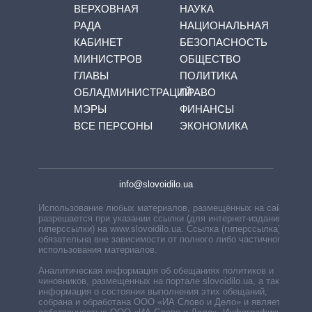
ВЕРХОВНАЯ
НАУКА
РАДА
НАЦИОНАЛЬНАЯ
КАБИНЕТ
БЕЗОПАСНОСТЬ
МИНИСТРОВ
ОБЩЕСТВО
ГЛАВЫ
ПОЛИТИКА
ОБЛАДМИНИСТРАЦИЙ
ПРАВО
МЭРЫ
ФИНАНСЫ
ВСЕ ПЕРСОНЫ
ЭКОНОМИКА
info@slovoidilo.ua
Использование любых материалов, размещённых на сайте,
разрешается при указании ссылки (для интернет-изданий —
гиперссылки) на www.slovoidilo.ua. Ссылка (гиперссылка)
обязательна вне зависимости от полного либо частичного
использования материалов.
Аналитическая информация об обещаниях политиков и
чиновников, размещенных на портале slovoidilo.ua, а также
информация о состоянии выполнения этих обещаний,
собрана и обработана ООО «ИА Слово и Дело» и является