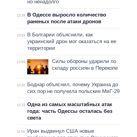
но ненадолго
В Одессе выросло количество
13:28
раненых после атаки дронов
В Болгарии объяснили, как
13:03
украинский дрон мог оказаться на ее
территории
Силы обороны ударили по
12:54
складу россиян в Перекопе
Боднар объяснил, почему Украина до
12:32
сих пор не получила польские МиГ-29
Одна из самых масштабных атак
12:22
года: часть Одессы осталась без
света
Иран выдвинул США новые
11:54