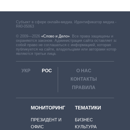
Субъект в сфере онлайн-медиа. Идентификатор медиа –
R40-05063
© 2009—2026
«Слово и Дело»
.
Все права защищены и
охраняются законом. Администрация сайта оставляет за
собой право не соглашаться с информацией, которая
публикуется на сайте, владельцами или авторами которой
являются третьи лица.
УКР
РОС
О НАС
КОНТАКТЫ
ПРАВИЛА
МОНИТОРИНГ
ТЕМАТИКИ
ПРЕЗИДЕНТ И
БИЗНЕС
ОФИС
КУЛЬТУРА