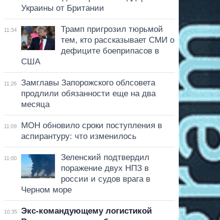
Украины от Британии
Трамп пригрозил тюрьмой
11:34
тем, кто рассказывает СМИ о
дефиците боеприпасов в
США
Замглавы Запорожского облсовета
11:26
продлили обязанности еще на два
месяца
МОН обновило сроки поступления в
11:09
аспирантуру: что изменилось
Зеленский подтвердил
11:00
поражение двух НПЗ в
россии и судов врага в
Черном море
Экс-командующему логистикой
10:35