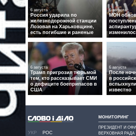
6 августа
6 августа
Россия ударила по
МОН обнов
железнодорожной станции
поступлен
Лозовая на Харьковщине,
аспирантур
есть погибшие и раненые
изменилос
6 августа
6 августа
Трамп пригрозил тюрьмой
После ноч
тем, кто рассказывает СМИ
в российс
о дефиците боеприпасов в
вспыхнули
США
известно
МОНИТОРИНГ
ПРЕЗИДЕНТ И ОФ
УКР
РОС
ВЕРХОВНАЯ РАДА