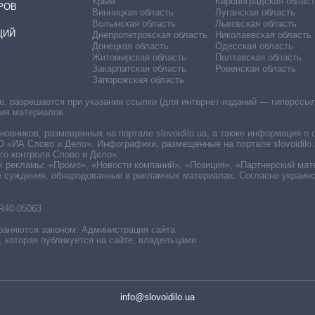
Крым
Кировоградская област
РОВ
Винницкая область
Луганская область
Волынская область
Львовская область
ЦИЙ
Днепропетровская область
Николаевская область
Донецкая область
Одесская область
Житомирская область
Полтавская область
Закарпатская область
Ровенская область
Запорожская область
 разрешается при указании ссылки (для интернет-изданий — гиперссылки
ния материалов.
овников, размещенных на портале slovoidilo.ua, а также информация о 
«ИА Слово и Дело». Инфографики, размещенные на портале slovoidilo.
о контроля Слово и Дело».
х рекламы: «Промо», «Новости компаний», «Позиция», «Партнерский мат
е суждения, обнародованные в рекламных материалах. Согласно украин
R40-05063
раняются законом. Администрация сайта
, которая публикуется на сайте, владельцами
info@slovoidilo.ua