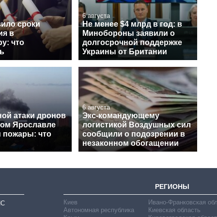
6 августа
ило сроки
Не менее $4 млрд в год: в
ия в
Минобороны заявили о
у: что
долгосрочной поддержке
ь
Украины от Британии
6 августа
ной атаки дронов
Экс-командующему
ком Ярославле
логистикой Воздушных сил
 пожары: что
сообщили о подозрении в
незаконном обогащении
РЕГИОНЫ
Киев
Ивано-Франковская об
ИС
Автономная республика
Киевская область