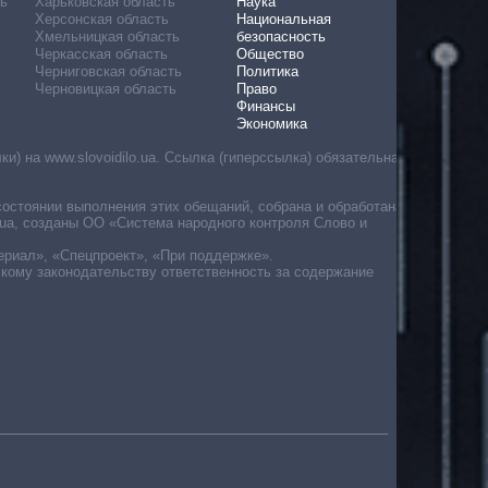
ь
Харьковская область
Наука
Херсонская область
Национальная
Хмельницкая область
безопасность
Черкасская область
Общество
Черниговская область
Политика
Черновицкая область
Право
Финансы
Экономика
) на www.slovoidilo.ua. Ссылка (гиперссылка) обязательна
состоянии выполнения этих обещаний, собрана и обработана
ua, созданы ОО «Система народного контроля Слово и
ериал», «Спецпроект», «При поддержке».
скому законодательству ответственность за содержание