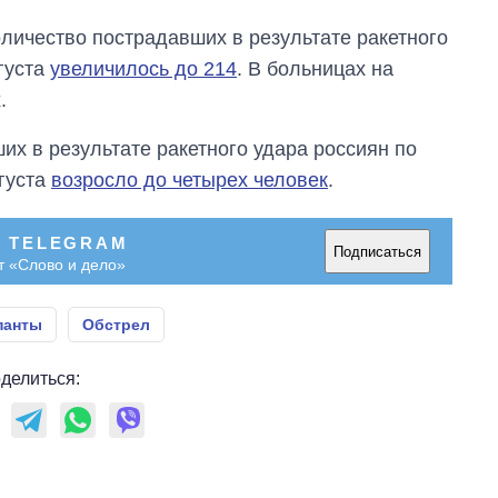
самолетов и
оличество пострадавших в результате ракетного
танков продала
Украина за годы
густа
увеличилось до 214
. В больницах на
независимости
.
их в результате ракетного удара россиян по
густа
возросло до четырех человек
.
В TELEGRAM
Подписаться
т «Слово и дело»
панты
Обстрел
делиться: