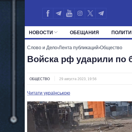
НОВОСТИ
ОБЕЩАНИЯ
ПОЛИТИ
ВСЕ ПОЛИТИКИ
ПРЕЗИДЕНТ И ОФ
Слово и Дело
›
Лента публикаций
›
Общество
Войска рф ударили по 
ОБЩЕСТВО
29 августа 2023, 19:56
Читати українською