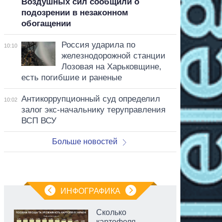
Воздушных сил сообщили о
подозрении в незаконном
обогащении
Россия ударила по
10:10
железнодорожной станции
Лозовая на Харьковщине,
есть погибшие и раненые
Антикоррупционный суд определил
10:02
залог экс-начальнику теруправления
ВСП ВСУ
Больше новостей
ИНФОГРАФИКА
Сколько
картофеля