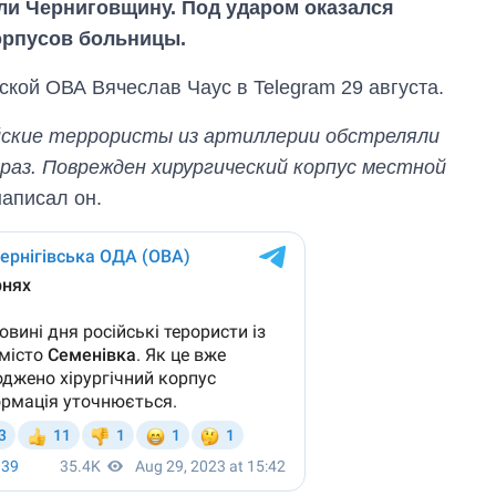
ли Черниговщину. Под ударом оказался
орпусов больницы.
кой ОВА Вячеслав Чаус в Telegram 29 августа.
ийские террористы из артиллерии обстреляли
 раз. Поврежден хирургический корпус местной
 написал он.
Экспорт оружия:
сколько ракет,