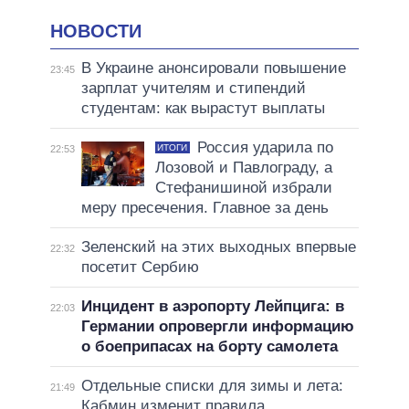
НОВОСТИ
В Украине анонсировали повышение
23:45
зарплат учителям и стипендий
студентам: как вырастут выплаты
Россия ударила по
ИТОГИ
22:53
Лозовой и Павлограду, а
Стефанишиной избрали
меру пресечения. Главное за день
Зеленский на этих выходных впервые
22:32
посетит Сербию
Инцидент в аэропорту Лейпцига: в
22:03
Германии опровергли информацию
о боеприпасах на борту самолета
Отдельные списки для зимы и лета:
21:49
Кабмин изменит правила