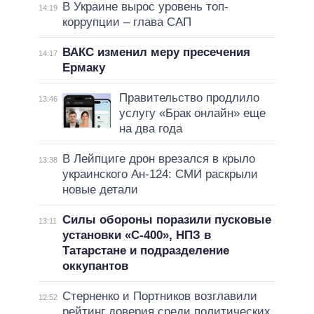
В Украине вырос уровень топ-
14:19
коррупции – глава САП
ВАКС изменил меру пресечения
14:17
Ермаку
Правительство продлило
13:46
услугу «Брак онлайн» еще
на два года
В Лейпциге дрон врезался в крыло
13:38
украинского Ан-124: СМИ раскрыли
новые детали
Силы обороны поразили пусковые
13:11
установки «С-400», НПЗ в
Татарстане и подразделение
оккупантов
Стерненко и Портников возглавили
12:52
рейтинг доверия среди политических