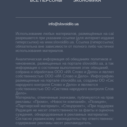
ВСЕ ПЕРСОНЫ
ЭКОНОМИКА
info@slovoidilo.ua
Использование любых материалов, размещённых на сайте,
разрешается при указании ссылки (для интернет-изданий —
гиперссылки) на www.slovoidilo.ua. Ссылка (гиперссылка)
обязательна вне зависимости от полного либо частичного
использования материалов.
Аналитическая информация об обещаниях политиков и
чиновников, размещенных на портале slovoidilo.ua, а также
информация о состоянии выполнения этих обещаний,
собрана и обработана ООО «ИА Слово и Дело» и является
собственностью ООО «ИА Слово и Дело». Инфографики,
размещенные на портале slovoidilo.ua, созданы ОО «Система
народного контроля Слово и Дело» и являются
собственностью ОО «Система народного контроля Слово и
Дело».
Материалы, отмеченные значками, публикуются на правах
рекламы: «Промо», «Новости компаний», «Позиция»,
«Партнерский материал», «Спецпроект», «При поддержке».
Редакция не несет ответственности за факты и оценочные
суждения, обнародованные в рекламных материалах.
Согласно украинскому законодательству ответственность за
содержание рекламы несет рекламодатель.