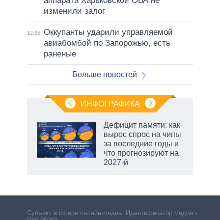
аппарата Харьковской ОВА не
изменили залог
Оккупанты ударили управляемой
12:35
авиабомбой по Запорожью, есть
раненые
Больше новостей
ИНФОГРАФИКА
Дефицит памяти: как
вырос спрос на чипы
за последние годы и
ет
что прогнозируют на
2027-й
маги
Субъект в сфере онлайн-медиа. Идентификатор медиа –