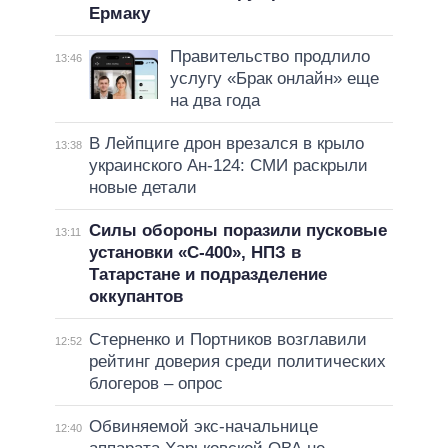
Ермаку
Правительство продлило
13:46
услугу «Брак онлайн» еще
на два года
В Лейпциге дрон врезался в крыло
13:38
украинского Ан-124: СМИ раскрыли
новые детали
Силы обороны поразили пусковые
13:11
установки «С-400», НПЗ в
Татарстане и подразделение
оккупантов
Стерненко и Портников возглавили
12:52
рейтинг доверия среди политических
блогеров – опрос
Обвиняемой экс-начальнице
12:40