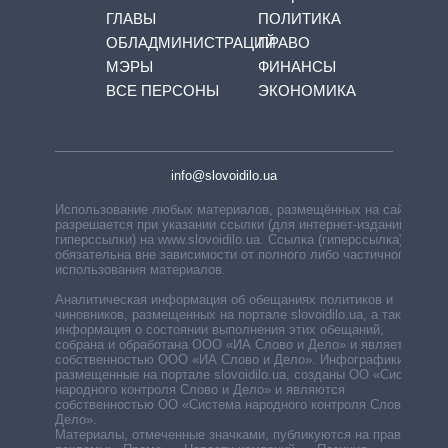
ГЛАВЫ
ПОЛИТИКА
ОБЛАДМИНИСТРАЦИЙ
ПРАВО
МЭРЫ
ФИНАНСЫ
ВСЕ ПЕРСОНЫ
ЭКОНОМИКА
info@slovoidilo.ua
Использование любых материалов, размещённых на сайте,
разрешается при указании ссылки (для интернет-изданий —
гиперссылки) на www.slovoidilo.ua. Ссылка (гиперссылка)
обязательна вне зависимости от полного либо частичного
использования материалов.
Аналитическая информация об обещаниях политиков и
чиновников, размещенных на портале slovoidilo.ua, а также
информация о состоянии выполнения этих обещаний,
собрана и обработана ООО «ИА Слово и Дело» и является
собственностью ООО «ИА Слово и Дело». Инфографики,
размещенные на портале slovoidilo.ua, созданы ОО «Система
народного контроля Слово и Дело» и являются
собственностью ОО «Система народного контроля Слово и
Дело».
Материалы, отмеченные значками, публикуются на правах