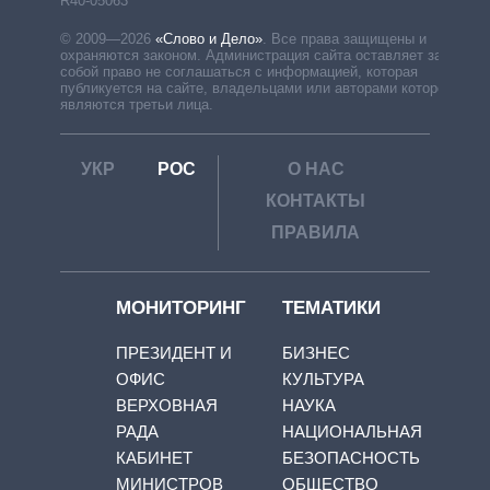
R40-05063
© 2009—2026
«Слово и Дело»
.
Все права защищены и
охраняются законом. Администрация сайта оставляет за
собой право не соглашаться с информацией, которая
публикуется на сайте, владельцами или авторами которой
являются третьи лица.
УКР
РОС
О НАС
КОНТАКТЫ
ПРАВИЛА
МОНИТОРИНГ
ТЕМАТИКИ
ПРЕЗИДЕНТ И
БИЗНЕС
ОФИС
КУЛЬТУРА
ВЕРХОВНАЯ
НАУКА
РАДА
НАЦИОНАЛЬНАЯ
КАБИНЕТ
БЕЗОПАСНОСТЬ
МИНИСТРОВ
ОБЩЕСТВО