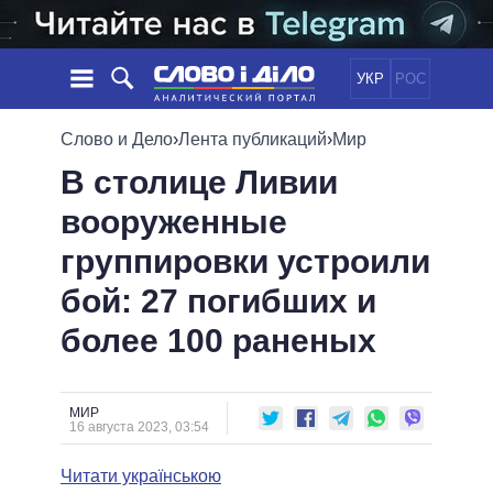
УКР
РОС
НОВОСТИ
Слово и Дело
›
Лента публикаций
›
Мир
В столице Ливии
ОБЕЩАНИЯ
ЛЕНТА
ПОЛИТИКА
вооруженные
СОБЫТИЯ
ЭКОНОМИКА
ПОЛИТИКИ
группировки устроили
СТАТЬИ
ОБЩЕСТВО
ИНФОГРАФИКА
МНЕНИЯ
МИР
ВСЕ ПОЛИТИКИ
бой: 27 погибших и
ОБЗОРЫ
ПРЕЗИДЕНТ И ОФИС
более 100 раненых
ВИДЕО
ДАЙДЖЕСТЫ
ВЕРХОВНАЯ РАДА
ПОДДЕРЖАТЬ
КАБИНЕТ МИНИСТРОВ
ГЛАВЫ ОБЛАДМИНИСТРАЦИЙ
МИР
СРАВНЕНИЕ ПОЛИТИКОВ
16 августа 2023, 03:54
МЭРЫ
Читати українською
ВСЕ ПЕРСОНЫ