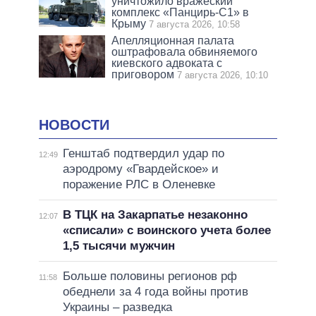
уничтожило вражеский
комплекс «Панцирь-С1» в
Крыму
7 августа 2026, 10:58
Апелляционная палата
оштрафовала обвиняемого
киевского адвоката с
приговором
7 августа 2026, 10:10
НОВОСТИ
Генштаб подтвердил удар по
12:49
аэродрому «Гвардейское» и
поражение РЛС в Оленевке
В ТЦК на Закарпатье незаконно
12:07
«списали» с воинского учета более
1,5 тысячи мужчин
Больше половины регионов рф
11:58
обеднели за 4 года войны против
Украины – разведка