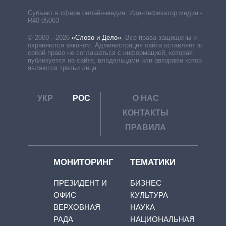
Субъект в сфере онлайн-медиа. Идентификатор медиа –
R40-05063
© 2009—2026
«Слово и Дело»
.
Все права защищены и
охраняются законом. Администрация сайта оставляет за
собой право не соглашаться с информацией, которая
публикуется на сайте, владельцами или авторами которой
являются третьи лица.
УКР
РОС
О НАС
КОНТАКТЫ
ПРАВИЛА
МОНИТОРИНГ
ТЕМАТИКИ
ПРЕЗИДЕНТ И
БИЗНЕС
ОФИС
КУЛЬТУРА
ВЕРХОВНАЯ
НАУКА
РАДА
НАЦИОНАЛЬНАЯ