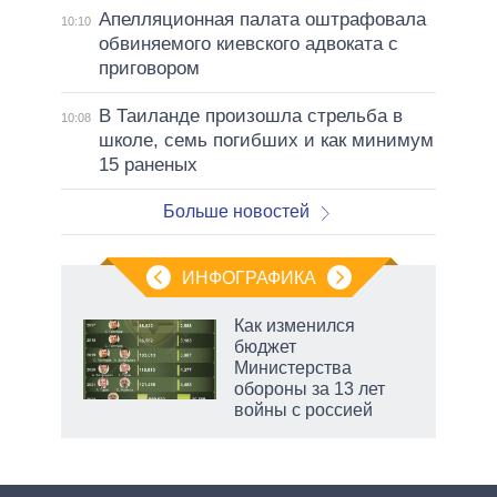
Апелляционная палата оштрафовала
10:10
обвиняемого киевского адвоката с
приговором
В Таиланде произошла стрельба в
10:08
школе, семь погибших и как минимум
15 раненых
Больше новостей
ИНФОГРАФИКА
Как изменился
бюджет
не за
Министерства
асть
обороны за 13 лет
елью
войны с россией
маги