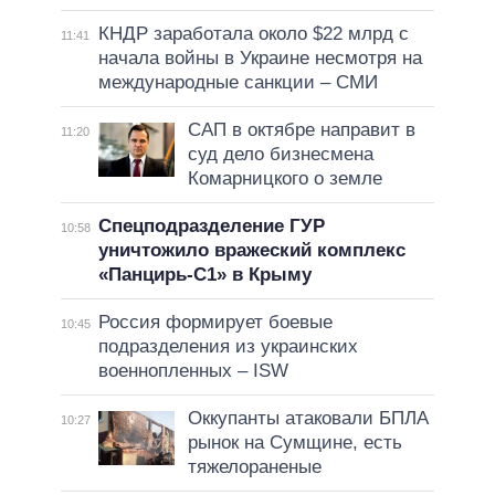
КНДР заработала около $22 млрд с
11:41
начала войны в Украине несмотря на
международные санкции – СМИ
САП в октябре направит в
11:20
суд дело бизнесмена
Комарницкого о земле
Спецподразделение ГУР
10:58
уничтожило вражеский комплекс
«Панцирь-С1» в Крыму
Россия формирует боевые
10:45
подразделения из украинских
военнопленных – ISW
Оккупанты атаковали БПЛА
10:27
рынок на Сумщине, есть
тяжелораненые