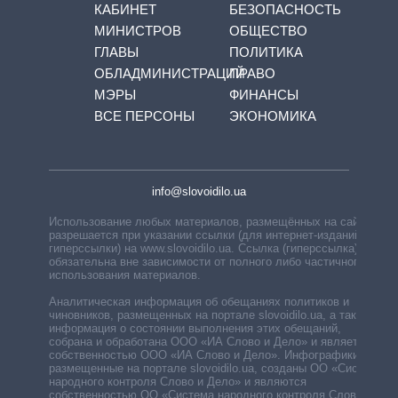
КАБИНЕТ
БЕЗОПАСНОСТЬ
МИНИСТРОВ
ОБЩЕСТВО
ГЛАВЫ
ПОЛИТИКА
ОБЛАДМИНИСТРАЦИЙ
ПРАВО
МЭРЫ
ФИНАНСЫ
ВСЕ ПЕРСОНЫ
ЭКОНОМИКА
info@slovoidilo.ua
Использование любых материалов, размещённых на сайте,
разрешается при указании ссылки (для интернет-изданий —
гиперссылки) на www.slovoidilo.ua. Ссылка (гиперссылка)
обязательна вне зависимости от полного либо частичного
использования материалов.
Аналитическая информация об обещаниях политиков и
чиновников, размещенных на портале slovoidilo.ua, а также
информация о состоянии выполнения этих обещаний,
собрана и обработана ООО «ИА Слово и Дело» и является
собственностью ООО «ИА Слово и Дело». Инфографики,
размещенные на портале slovoidilo.ua, созданы ОО «Система
народного контроля Слово и Дело» и являются
собственностью ОО «Система народного контроля Слово и