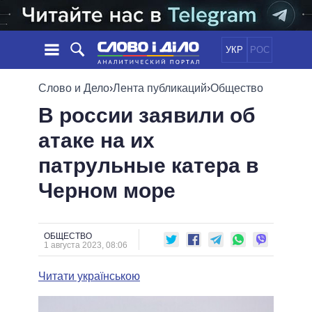
УКР
РОС
НОВОСТИ
Слово и Дело
›
Лента публикаций
›
Общество
В россии заявили об
ОБЕЩАНИЯ
ЛЕНТА
ПОЛИТИКА
атаке на их
СОБЫТИЯ
ЭКОНОМИКА
ПОЛИТИКИ
патрульные катера в
СТАТЬИ
ОБЩЕСТВО
ИНФОГРАФИКА
МНЕНИЯ
МИР
ВСЕ ПОЛИТИКИ
Черном море
ОБЗОРЫ
ПРЕЗИДЕНТ И ОФИС
ВИДЕО
ДАЙДЖЕСТЫ
ВЕРХОВНАЯ РАДА
ОБЩЕСТВО
ПОДДЕРЖАТЬ
КАБИНЕТ МИНИСТРОВ
1 августа 2023, 08:06
ГЛАВЫ ОБЛАДМИНИСТРАЦИЙ
СРАВНЕНИЕ ПОЛИТИКОВ
Читати українською
МЭРЫ
ВСЕ ПЕРСОНЫ