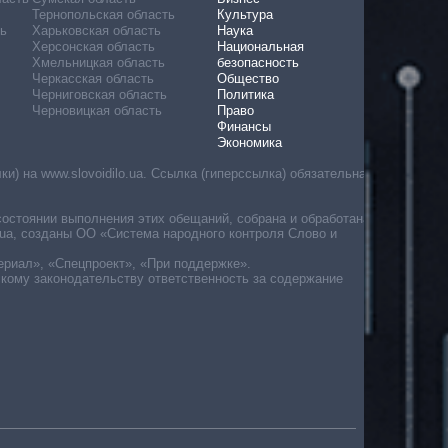
Тернопольская область
Культура
ь
Харьковская область
Наука
Херсонская область
Национальная
Хмельницкая область
безопасность
Черкасская область
Общество
Черниговская область
Политика
Черновицкая область
Право
Финансы
Экономика
) на www.slovoidilo.ua. Ссылка (гиперссылка) обязательна
состоянии выполнения этих обещаний, собрана и обработана
ua, созданы ОО «Система народного контроля Слово и
ериал», «Спецпроект», «При поддержке».
скому законодательству ответственность за содержание