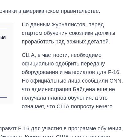
очники в американском правительстве.
По данным журналистов, перед
стартом обучения союзники должны
ния
проработать ряд важных деталей.
США, в частности, необходимо
официально одобрить передачу
оборудования и материалов для F-16.
Но официальные лица сообщили CNN,
что администрация Байдена еще не
Восемь
получала планов обучения, а это
массированных
означает, что США попросту нечего
ударов по Украине
за лето: Киев и
область стали
главной целью рф
тправят F-16 для участия в программе обучения,
 Украине. Кроме того, США еще не решили,