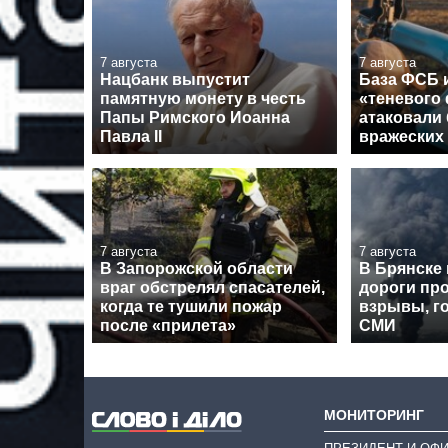
7 августа
7 августа
Нацбанк выпустит
База ФСБ и
памятную монету в честь
«теневого
Папы Римского Иоанна
атаковали 
Павла II
вражеских
7 августа
7 августа
В Запорожской области
В Брянске
враг обстрелял спасателей,
дороги пр
когда те тушили пожар
взрывы, го
после «прилета»
СМИ
МОНИТОРИНГ