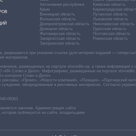
ИС
Автономная республика
Киевская область
Крым
Кировоградская област
РОВ
Винницкая область
Луганская область
Волынская область
Львовская область
ЦИЙ
Днепропетровская область
Николаевская область
Донецкая область
Одесская область
Житомирская область
Полтавская область
Закарпатская область
Ровенская область
Запорожская область
 разрешается при указании ссылки (для интернет-изданий — гиперссылки
ния материалов.
овников, размещенных на портале slovoidilo.ua, а также информация о 
«ИА Слово и Дело». Инфографики, размещенные на портале slovoidilo.
о контроля Слово и Дело».
х рекламы: «Промо», «Новости компаний», «Позиция», «Партнерский мат
е суждения, обнародованные в рекламных материалах. Согласно украин
R40-05063
раняются законом. Администрация сайта
, которая публикуется на сайте, владельцами