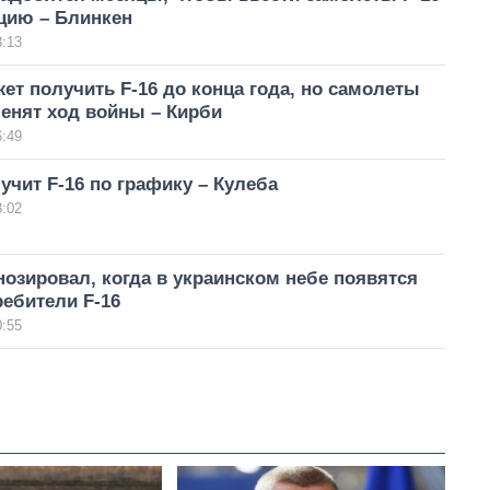
цию – Блинкен
3:13
ет получить F-16 до конца года, но самолеты
енят ход войны – Кирби
6:49
учит F-16 по графику – Кулеба
3:02
нозировал, когда в украинском небе появятся
ебители F-16
0:55