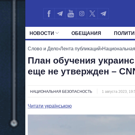
НОВОСТИ
ОБЕЩАНИЯ
ПОЛИТИ
ВСЕ ПОЛИТИКИ
ПРЕЗИДЕНТ И ОФ
Слово и Дело
›
Лента публикаций
›
Национальная
План обучения украинск
еще не утвержден – CN
НАЦИОНАЛЬНАЯ БЕЗОПАСНОСТЬ
1 августа 2023, 19:
Читати українською