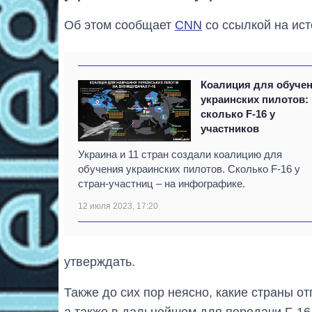
Об этом сообщает
CNN
со ссылкой на ист
Коалиция для обуче
украинских пилотов:
сколько F-16 у
участников
Украина и 11 стран создали коалицию для
обучения украинских пилотов. Сколько F-16 у
стран-участниц – на инфографике.
12 июля 2023, 17:20
утверждать.
Также до сих пор неясно, какие страны о
а также в дальнейшем для передачи F-16