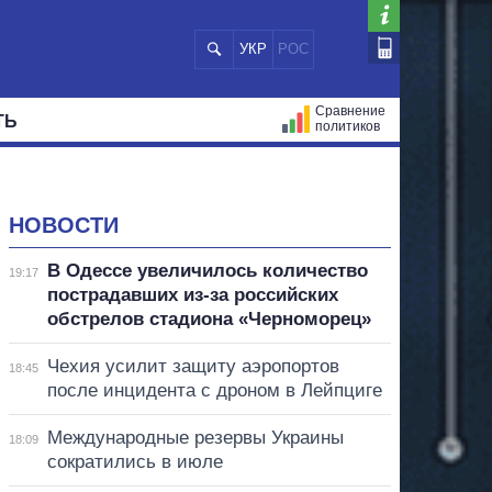
УКР
РОС
Сравнение
ТЬ
политиков
СТРАЦИЙ
МЭРЫ
ВСЕ ПЕРСОНЫ
НОВОСТИ
В Одессе увеличилось количество
19:17
пострадавших из-за российских
обстрелов стадиона «Черноморец»
Чехия усилит защиту аэропортов
18:45
после инцидента с дроном в Лейпциге
Международные резервы Украины
18:09
сократились в июле