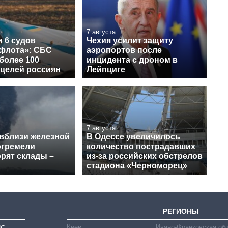
7 августа
 6 судов
Чехия усилит защиту
 флота»: СБС
аэропортов после
более 100
инцидента с дроном в
 целей россиян
Лейпциге
7 августа
 вблизи железной
В Одессе увеличилось
огремели
количество пострадавших
рят склады –
из-за российских обстрелов
стадиона «Черноморец»
РЕГИОНЫ
Киев
Ивано-Франковская об