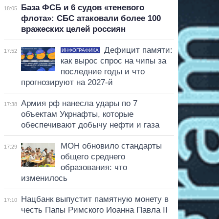
База ФСБ и 6 судов «теневого
18:05
флота»: СБС атаковали более 100
вражеских целей россиян
Дефицит памяти:
ИНФОГРАФИКА
17:52
как вырос спрос на чипы за
последние годы и что
прогнозируют на 2027-й
Армия рф нанесла удары по 7
17:38
объектам Укрнафты, которые
обеспечивают добычу нефти и газа
МОН обновило стандарты
17:29
общего среднего
образования: что
изменилось
Нацбанк выпустит памятную монету в
17:10
честь Папы Римского Иоанна Павла II