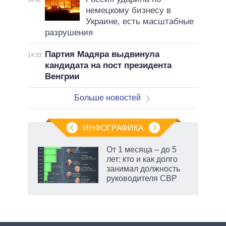
14:42
немецкому бизнесу в
Украине, есть масштабные
разрушения
Партия Мадяра выдвинула
14:33
кандидата на пост президента
Венгрии
Больше новостей
ИНФОГРАФИКА
еля
От 1 месяца – до 5
лет: кто и как долго
занимал должность
руководителя СВР