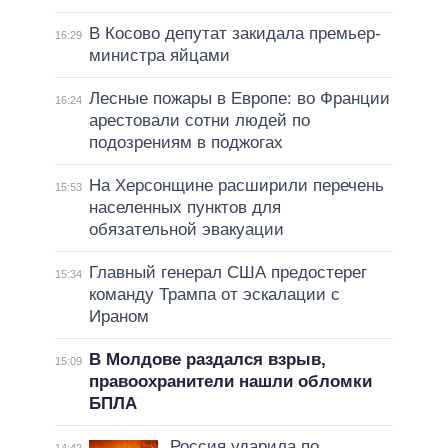
В Косово депутат закидала премьер-
16:29
министра яйцами
Лесные пожары в Европе: во Франции
16:24
арестовали сотни людей по
подозрениям в поджогах
На Херсонщине расширили перечень
15:53
населенных пунктов для
обязательной эвакуации
Главный генерал США предостерег
15:34
команду Трампа от эскалации с
Ираном
В Молдове раздался взрыв,
15:09
правоохранители нашли обломки
БПЛА
Россия ударила по