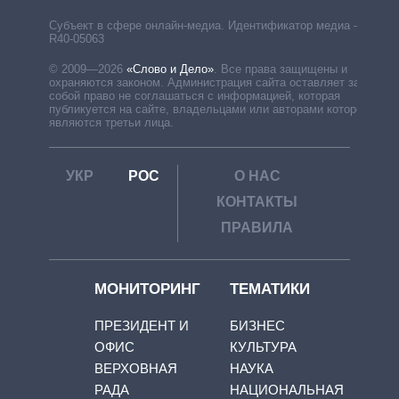
Субъект в сфере онлайн-медиа. Идентификатор медиа –
R40-05063
© 2009—2026
«Слово и Дело»
.
Все права защищены и
охраняются законом. Администрация сайта оставляет за
собой право не соглашаться с информацией, которая
публикуется на сайте, владельцами или авторами которой
являются третьи лица.
УКР
РОС
О НАС
КОНТАКТЫ
ПРАВИЛА
МОНИТОРИНГ
ТЕМАТИКИ
ПРЕЗИДЕНТ И
БИЗНЕС
ОФИС
КУЛЬТУРА
ВЕРХОВНАЯ
НАУКА
РАДА
НАЦИОНАЛЬНАЯ