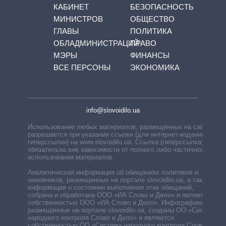
КАБИНЕТ
БЕЗОПАСНОСТЬ
МИНИСТРОВ
ОБЩЕСТВО
ГЛАВЫ
ПОЛИТИКА
ОБЛАДМИНИСТРАЦИЙ
ПРАВО
МЭРЫ
ФИНАНСЫ
ВСЕ ПЕРСОНЫ
ЭКОНОМИКА
info@slovoidilo.ua
Использование любых материалов, размещённых на сайте,
разрешается при указании ссылки (для интернет-изданий —
гиперссылки) на www.slovoidilo.ua. Ссылка (гиперссылка)
обязательна вне зависимости от полного либо частичного
использования материалов.
Аналитическая информация об обещаниях политиков и
чиновников, размещенных на портале slovoidilo.ua, а также
информация о состоянии выполнения этих обещаний,
собрана и обработана ООО «ИА Слово и Дело» и является
собственностью ООО «ИА Слово и Дело». Инфографики,
размещенные на портале slovoidilo.ua, созданы ОО «Система
народного контроля Слово и Дело» и являются
собственностью ОО «Система народного контроля Слово и