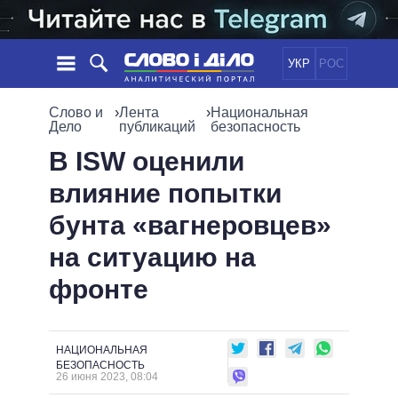
УКР
РОС
НОВОСТИ
Слово и
›
Лента
›
Национальная
Дело
публикаций
безопасность
ОБЕЩАНИЯ
ЛЕНТА
ПОЛИТИКА
В ISW оценили
СОБЫТИЯ
ЭКОНОМИКА
влияние попытки
ПОЛИТИКИ
СТАТЬИ
ОБЩЕСТВО
бунта «вагнеровцев»
ИНФОГРАФИКА
МНЕНИЯ
МИР
ВСЕ ПОЛИТИКИ
на ситуацию на
ОБЗОРЫ
ПРЕЗИДЕНТ И ОФИС
ВИДЕО
фронте
ДАЙДЖЕСТЫ
ВЕРХОВНАЯ РАДА
ПОДДЕРЖАТЬ
КАБИНЕТ МИНИСТРОВ
ГЛАВЫ ОБЛАДМИНИСТРАЦИЙ
СРАВНЕНИЕ ПОЛИТИКОВ
НАЦИОНАЛЬНАЯ
МЭРЫ
БЕЗОПАСНОСТЬ
26 июня 2023, 08:04
ВСЕ ПЕРСОНЫ