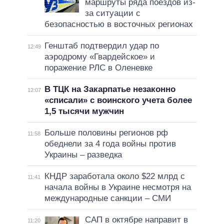
маршруты ряда поездов из-
за ситуации с
безопасностью в восточных регионах
Генштаб подтвердил удар по
12:49
аэродрому «Гвардейское» и
поражение РЛС в Оленевке
В ТЦК на Закарпатье незаконно
12:07
«списали» с воинского учета более
1,5 тысячи мужчин
Больше половины регионов рф
11:58
обеднели за 4 года войны против
Украины – разведка
КНДР заработала около $22 млрд с
11:41
начала войны в Украине несмотря на
международные санкции – СМИ
САП в октябре направит в
11:20