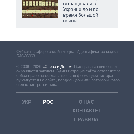
выращивали в
Украине до и во
время большой
войны
рф
Субъект в сфере онлайн-медиа. Идентификатор медиа –
R40-05063
© 2009—2026
«Слово и Дело»
.
Все права защищены и
охраняются законом. Администрация сайта оставляет за
собой право не соглашаться с информацией, которая
публикуется на сайте, владельцами или авторами которой
являются третьи лица.
УКР
РОС
О НАС
КОНТАКТЫ
ПРАВИЛА