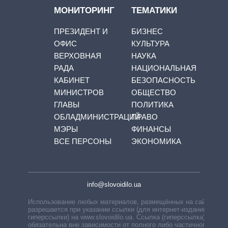
МОНИТОРИНГ
ТЕМАТИКИ
ПРЕЗИДЕНТ И
БИЗНЕС
ОФИС
КУЛЬТУРА
ВЕРХОВНАЯ
НАУКА
РАДА
НАЦИОНАЛЬНАЯ
КАБИНЕТ
БЕЗОПАСНОСТЬ
МИНИСТРОВ
ОБЩЕСТВО
ГЛАВЫ
ПОЛИТИКА
ОБЛАДМИНИСТРАЦИЙ
ПРАВО
МЭРЫ
ФИНАНСЫ
ВСЕ ПЕРСОНЫ
ЭКОНОМИКА
info@slovoidilo.ua
Использование любых материалов, размещённых на сайте,
разрешается при указании ссылки (для интернет-изданий —
гиперссылки) на www.slovoidilo.ua. Ссылка (гиперссылка)
обязательна вне зависимости от полного либо частичного