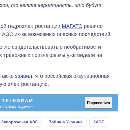
троя, то велика вероятность, что будут
кой гидроэлектростанции
МАГАТЭ
решило
й АЭС из-за возможных опасных последствий.
огло свидетельствовать о необратимости
их тревожных признаков мы уже видели на
 также
заявил
, что российская оккупационная
ную электростанцию.
В TELEGRAM
Подписаться
т «Слово и дело»
Запорожская АЭС
Война в Украине
ЗАЭС