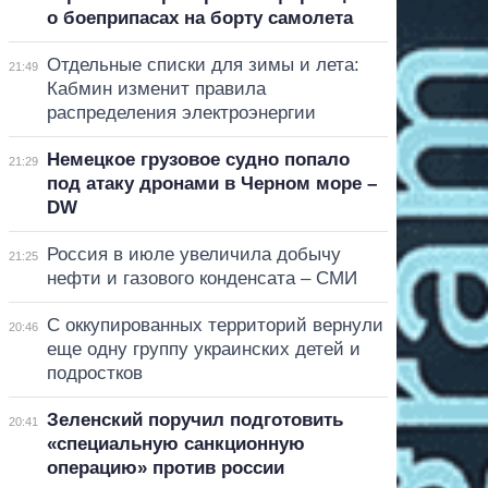
о боеприпасах на борту самолета
Отдельные списки для зимы и лета:
21:49
Кабмин изменит правила
распределения электроэнергии
Немецкое грузовое судно попало
21:29
под атаку дронами в Черном море –
DW
Россия в июле увеличила добычу
21:25
нефти и газового конденсата – СМИ
С оккупированных территорий вернули
20:46
еще одну группу украинских детей и
подростков
Зеленский поручил подготовить
20:41
«специальную санкционную
операцию» против россии