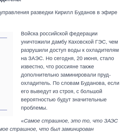
 управления разведки Кирилл Буданов в эфире
Войска российской федерации
уничтожили дамбу Каховской ГЭС, чем
разрушили доступ воды к охладителям
на ЗАЭС. Но сегодня, 20 июня, стало
известно, что россияне также
дополнительно заминировали пруд-
охладитель. По словам Буданова, если
его выведут из строя, с большой
вероятностью будут значительные
Как выросли
проблемы.
тарифы на
холодную воду в
«
Самое страшное, это то, что ЗАЭС
городах Украины
амое страшное, что был заминирован
на начало августа