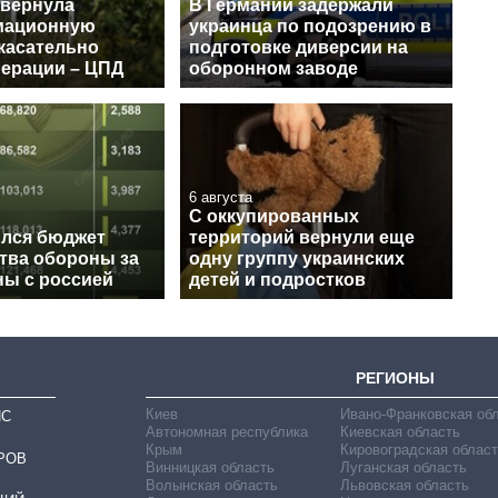
звернула
В Германии задержали
мационную
украинца по подозрению в
касательно
подготовке диверсии на
перации – ЦПД
оборонном заводе
6 августа
С оккупированных
ился бюджет
территорий вернули еще
тва обороны за
одну группу украинских
ны с россией
детей и подростков
РЕГИОНЫ
Киев
Ивано-Франковская об
ИС
Автономная республика
Киевская область
Крым
Кировоградская област
РОВ
Винницкая область
Луганская область
Волынская область
Львовская область