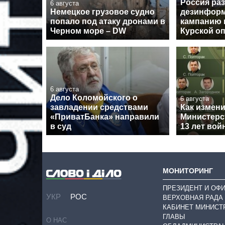
Россия ра
6 августа
Немецкое грузовое судно
дезинфор
попало под атаку дронами в
кампанию 
Черном море – DW
Курской о
6 августа
Дело Коломойского о
6 августа
завладении средствами
Как измен
«ПриватБанка» направили
Министерс
в суд
13 лет вой
МОНИТОРИНГ
ПРЕЗИДЕНТ И ОФ
УКР
РОС
ВЕРХОВНАЯ РАДА
КАБИНЕТ МИНИСТ
ГЛАВЫ
О НАС