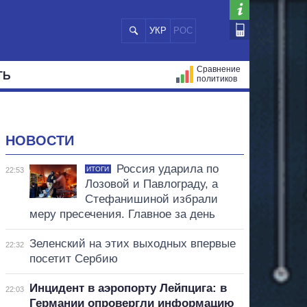
УКР
РОС
Сравнение
ТЬ
политиков
СТРАЦИЙ
МЭРЫ
ВСЕ ПЕРСОНЫ
НОВОСТИ
Россия ударила по
ИТОГИ
22:53
Лозовой и Павлограду, а
Стефанишиной избрали
меру пресечения. Главное за день
Зеленский на этих выходных впервые
22:32
посетит Сербию
Инцидент в аэропорту Лейпцига: в
22:03
Германии опровергли информацию