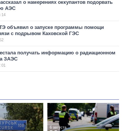
ассказал о намерениях оккупантов подорвать
ую АЭС
:14
ТЭ объявил о запуске программы помощи
связи с подрывом Каховской ГЭС
52
рестала получать информацию о радиационном
на ЗАЭС
:01
6 августа