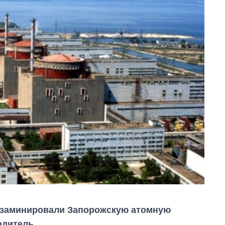
 заминировали Запорожскую атомную
адитель.