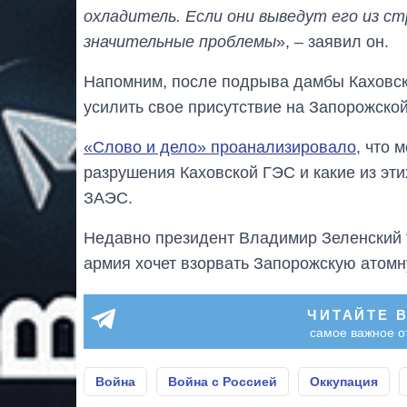
охладитель. Если они выведут его из с
значительные проблемы
», – заявил он.
Напомним, после подрыва дамбы Каховс
усилить свое присутствие на Запорожско
«Слово и дело» проанализировало,
что м
разрушения Каховской ГЭС и какие из эт
ЗАЭС.
Недавно президент Владимир Зеленский
армия хочет взорвать Запорожскую атом
ЧИТАЙТЕ 
самое важное о
Война
Война с Россией
Оккупация