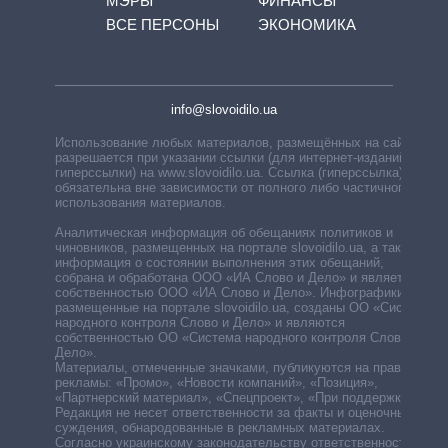
МЭРЫ
ФИНАНСЫ
ВСЕ ПЕРСОНЫ
ЭКОНОМИКА
info@slovoidilo.ua
Использование любых материалов, размещённых на сайте,
разрешается при указании ссылки (для интернет-изданий —
гиперссылки) на www.slovoidilo.ua. Ссылка (гиперссылка)
обязательна вне зависимости от полного либо частичного
использования материалов.
Аналитическая информация об обещаниях политиков и
чиновников, размещенных на портале slovoidilo.ua, а также
информация о состоянии выполнения этих обещаний,
собрана и обработана ООО «ИА Слово и Дело» и является
собственностью ООО «ИА Слово и Дело». Инфографики,
размещенные на портале slovoidilo.ua, созданы ОО «Система
народного контроля Слово и Дело» и являются
собственностью ОО «Система народного контроля Слово и
Дело».
Материалы, отмеченные значками, публикуются на правах
рекламы: «Промо», «Новости компаний», «Позиция»,
«Партнерский материал», «Спецпроект», «При поддержке».
Редакция не несет ответственности за факты и оценочные
суждения, обнародованные в рекламных материалах.
Согласно украинскому законодательству ответственность за