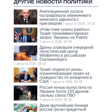
ДРУГИЕ НОВОСТИ ПОЛИТИКИ
Апелляционная палата
оштрафовала обвиняемого
киевского адвоката с
приговором
7 августа 2026, 10:10
«Нам тоже нужны ракеты»:
Трамп прокомментировал
запрос Украины на Patriot
7 августа 2026, 02:59
Дроны атаковали очередной
логистический центр
Wildberries в российском
Екатеринбурге
7 августа 2026, 08:16
Трамп подписал указы,
ограничивающие право на
гражданство по рождению в
США
7 августа 2026, 04:39
Россия ночью выпустила по
Украине почти 150 дронов:
сколько сбила ПВО
7 августа 2026, 09:32
Двум крупнейшим банкам
россии грозит кредитный