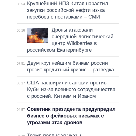
Крупнейший НПЗ Китая нарастил
08:54
закупки российской нефти из-за
перебоев с поставками – СМИ
Дроны атаковали
08:16
очередной логистический
центр Wildberries в
российском Екатеринбурге
Двум крупнейшим банкам россии
07:51
грозит кредитный кризис – разведка
США расширили санкции против
05:17
Кубы из-за военного сотрудничества
с россией, Китаем и Ираном
Советник президента предупредил
04:57
бизнес о фейковых письмах с
угрозами атак дронов
Трамп подписал указы,