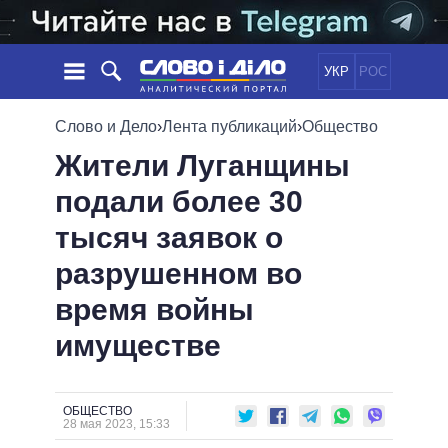
УКР
РОС
НОВОСТИ
Слово и Дело
›
Лента публикаций
›
Общество
Жители Луганщины
ОБЕЩАНИЯ
ЛЕНТА
ПОЛИТИКА
подали более 30
СОБЫТИЯ
ЭКОНОМИКА
ПОЛИТИКИ
тысяч заявок о
СТАТЬИ
ОБЩЕСТВО
ИНФОГРАФИКА
МНЕНИЯ
МИР
ВСЕ ПОЛИТИКИ
разрушенном во
ОБЗОРЫ
ПРЕЗИДЕНТ И ОФИС
время войны
ВИДЕО
ДАЙДЖЕСТЫ
ВЕРХОВНАЯ РАДА
имуществе
ПОДДЕРЖАТЬ
КАБИНЕТ МИНИСТРОВ
ГЛАВЫ ОБЛАДМИНИСТРАЦИЙ
СРАВНЕНИЕ ПОЛИТИКОВ
МЭРЫ
ОБЩЕСТВО
28 мая 2023, 15:33
ВСЕ ПЕРСОНЫ