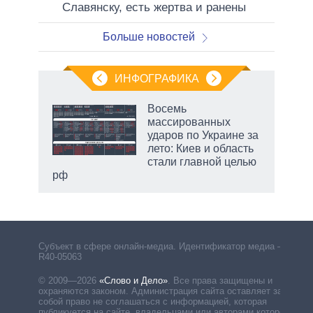
Славянску, есть жертва и ранены
Больше новостей
ИНФОГРАФИКА
 5
Восемь
го
массированных
сть
ударов по Украине за
ВР
лето: Киев и область
стали главной целью
рф
Субъект в сфере онлайн-медиа. Идентификатор медиа –
R40-05063
© 2009—2026
«Слово и Дело»
.
Все права защищены и
охраняются законом. Администрация сайта оставляет за
собой право не соглашаться с информацией, которая
публикуется на сайте, владельцами или авторами которой