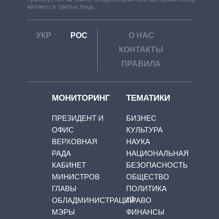
являются третьи лица.
УКР
РОС
О НАС
КОНТАКТЫ
ПРАВИЛА
МОНИТОРИНГ
ТЕМАТИКИ
ПРЕЗИДЕНТ И
БИЗНЕС
ОФИС
КУЛЬТУРА
ВЕРХОВНАЯ
НАУКА
РАДА
НАЦИОНАЛЬНАЯ
КАБИНЕТ
БЕЗОПАСНОСТЬ
МИНИСТРОВ
ОБЩЕСТВО
ГЛАВЫ
ПОЛИТИКА
ОБЛАДМИНИСТРАЦИЙ
ПРАВО
МЭРЫ
ФИНАНСЫ