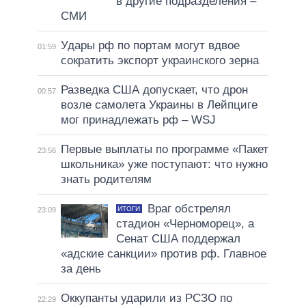
в другие подразделения –
СМИ
Удары рф по портам могут вдвое
01:59
сократить экспорт украинского зерна
Разведка США допускает, что дрон
00:57
возле самолета Украины в Лейпциге
мог принадлежать рф – WSJ
Первые выплаты по программе «Пакет
23:56
школьника» уже поступают: что нужно
знать родителям
Враг обстрелял
ИТОГИ
23:09
стадион «Черноморец», а
Сенат США поддержал
«адские санкции» против рф. Главное
за день
Оккупанты ударили из РСЗО по
22:29