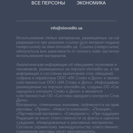
ВСЕ ПЕРСОНЫ
ЭКОНОМИКА
info@slovoidilo.ua
Использование любых материалов, размещённых на сайте,
разрешается при указании ссылки (для интернет-изданий —
гиперссылки) на www.slovoidilo.ua. Ссылка (гиперссылка)
обязательна вне зависимости от полного либо частичного
использования материалов.
Аналитическая информация об обещаниях политиков и
чиновников, размещенных на портале slovoidilo.ua, а также
информация о состоянии выполнения этих обещаний,
собрана и обработана ООО «ИА Слово и Дело» и является
собственностью ООО «ИА Слово и Дело». Инфографики,
размещенные на портале slovoidilo.ua, созданы ОО «Система
народного контроля Слово и Дело» и являются
собственностью ОО «Система народного контроля Слово и
Дело».
Материалы, отмеченные значками, публикуются на правах
рекламы: «Промо», «Новости компаний», «Позиция»,
«Партнерский материал», «Спецпроект», «При поддержке».
Редакция не несет ответственности за факты и оценочные
суждения, обнародованные в рекламных материалах.
Согласно украинскому законодательству ответственность за
содержание рекламы несет рекламодатель.