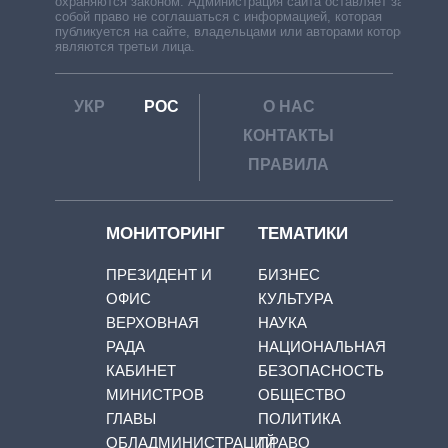
охраняются законом. Администрация сайта оставляет за
собой право не соглашаться с информацией, которая
публикуется на сайте, владельцами или авторами которой
являются третьи лица.
УКР
РОС
О НАС
КОНТАКТЫ
ПРАВИЛА
МОНИТОРИНГ
ТЕМАТИКИ
ПРЕЗИДЕНТ И
БИЗНЕС
ОФИС
КУЛЬТУРА
ВЕРХОВНАЯ
НАУКА
РАДА
НАЦИОНАЛЬНАЯ
КАБИНЕТ
БЕЗОПАСНОСТЬ
МИНИСТРОВ
ОБЩЕСТВО
ГЛАВЫ
ПОЛИТИКА
ОБЛАДМИНИСТРАЦИЙ
ПРАВО