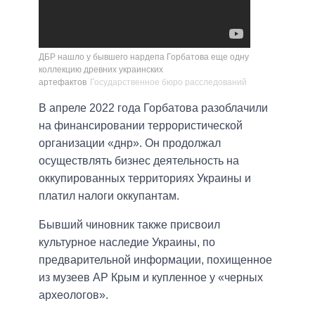
ДБР нашло у бывшего нардепа Горбатова еще одну
коллекцию древних украинских
артефактов
Государственное бюро расследований
В апреле 2022 года Горбатова разоблачили
на финансировании террористической
организации «днр». Он продолжал
осуществлять бизнес деятельность на
оккупированных территориях Украины и
платил налоги оккупантам.
Бывший чиновник также присвоил
культурное наследие Украины, по
предварительной информации, похищенное
из музеев АР Крым и купленное у «черных
археологов».