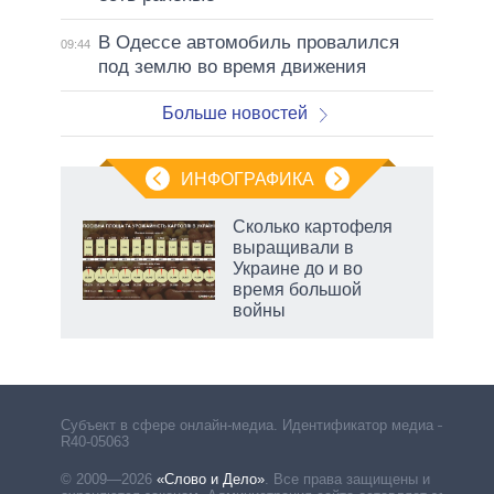
В Одессе автомобиль провалился
09:44
под землю во время движения
Больше новостей
ИНФОГРАФИКА
рифы
Сколько картофеля
у в
выращивали в
 на
Украине до и во
время большой
войны
Субъект в сфере онлайн-медиа. Идентификатор медиа –
R40-05063
© 2009—2026
«Слово и Дело»
.
Все права защищены и