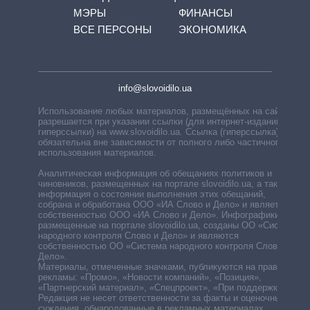
МЭРЫ
ФИНАНСЫ
ВСЕ ПЕРСОНЫ
ЭКОНОМИКА
info@slovoidilo.ua
Использование любых материалов, размещённых на сайте,
разрешается при указании ссылки (для интернет-изданий —
гиперссылки) на www.slovoidilo.ua. Ссылка (гиперссылка)
обязательна вне зависимости от полного либо частичного
использования материалов.
Аналитическая информация об обещаниях политиков и
чиновников, размещенных на портале slovoidilo.ua, а также
информация о состоянии выполнения этих обещаний,
собрана и обработана ООО «ИА Слово и Дело» и является
собственностью ООО «ИА Слово и Дело». Инфографики,
размещенные на портале slovoidilo.ua, созданы ОО «Система
народного контроля Слово и Дело» и являются
собственностью ОО «Система народного контроля Слово и
Дело».
Материалы, отмеченные значками, публикуются на правах
рекламы: «Промо», «Новости компаний», «Позиция»,
«Партнерский материал», «Спецпроект», «При поддержке».
Редакция не несет ответственности за факты и оценочные
суждения, обнародованные в рекламных материалах.