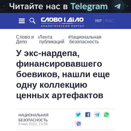
УКР
РОС
НОВОСТИ
Слово и
›
Лента
›
Национальная
Дело
публикаций
безопасность
ОБЕЩАНИЯ
ЛЕНТА
ПОЛИТИКА
У экс-нардепа,
СОБЫТИЯ
ЭКОНОМИКА
финансировавшего
ПОЛИТИКИ
СТАТЬИ
ОБЩЕСТВО
боевиков, нашли еще
ИНФОГРАФИКА
МНЕНИЯ
МИР
ВСЕ ПОЛИТИКИ
одну коллекцию
ОБЗОРЫ
ПРЕЗИДЕНТ И ОФИС
ВИДЕО
ценных артефактов
ДАЙДЖЕСТЫ
ВЕРХОВНАЯ РАДА
ПОДДЕРЖАТЬ
КАБИНЕТ МИНИСТРОВ
ГЛАВЫ ОБЛАДМИНИСТРАЦИЙ
СРАВНЕНИЕ ПОЛИТИКОВ
НАЦИОНАЛЬНАЯ
МЭРЫ
БЕЗОПАСНОСТЬ
8 мая 2023, 13:59
ВСЕ ПЕРСОНЫ