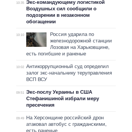
Экс-командующему логистикой
10:35
Воздушных сил сообщили о
подозрении в незаконном
обогащении
Россия ударила по
10:10
железнодорожной станции
Лозовая на Харьковщине,
есть погибшие и раненые
Антикоррупционный суд определил
10:02
залог экс-начальнику теруправления
ВСП ВСУ
Экс-послу Украины в США
09:51
Стефанишиной избрали меру
пресечения
На Херсонщине российский дрон
09:49
атаковал автобус с гражданскими,
есть раненые