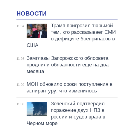
НОВОСТИ
Трамп пригрозил тюрьмой
11:34
тем, кто рассказывает СМИ
о дефиците боеприпасов в
США
Замглавы Запорожского облсовета
11:26
продлили обязанности еще на два
месяца
МОН обновило сроки поступления в
11:09
аспирантуру: что изменилось
Зеленский подтвердил
11:00
поражение двух НПЗ в
россии и судов врага в
Черном море