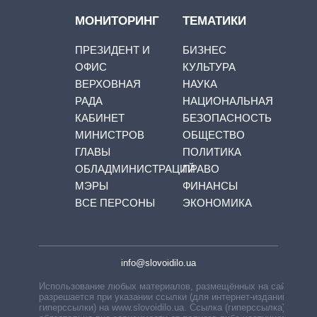
МОНИТОРИНГ
ТЕМАТИКИ
ПРЕЗИДЕНТ И
БИЗНЕС
ОФИС
КУЛЬТУРА
ВЕРХОВНАЯ
НАУКА
РАДА
НАЦИОНАЛЬНАЯ
КАБИНЕТ
БЕЗОПАСНОСТЬ
МИНИСТРОВ
ОБЩЕСТВО
ГЛАВЫ
ПОЛИТИКА
ОБЛАДМИНИСТРАЦИЙ
ПРАВО
МЭРЫ
ФИНАНСЫ
ВСЕ ПЕРСОНЫ
ЭКОНОМИКА
info@slovoidilo.ua
Использование любых материалов, размещённых на сайте,
разрешается при указании ссылки (для интернет-изданий —
гиперссылки) на www.slovoidilo.ua. Ссылка (гиперссылка)