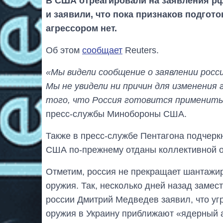
В США отреагировали на заявления р
и заявили, что пока признаков подгот
агрессором нет.
Об этом
сообщает
Reuters.
«Мы видели сообщение о заявлении росс
Мы не увидели ни причин для изменения 
того, что Россия готовится применить
пресс-службы Минобороны США.
Также в пресс-службе Пентагона подчеркн
США по-прежнему отданы коллективной 
Отметим, россия не прекращает шантажир
оружия. Так, несколько дней назад замес
россии Дмитрий Медведев заявил, что угр
оружия в Украину приближают «ядерный 