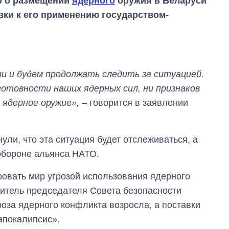
ф о размещении
ядерного
оружия в Беларуси
овки к его применению государством-
ии и будем продолжать следить за ситуацией.
готовности наших ядерных сил, ни признаков
 ядерное оружие»,
– говорится в заявлении
ули, что эта ситуация будет отслеживаться, а
Восемь
массированных
обороне альянса НАТО.
ударов по Украине
за лето: Киев и
овать мир угрозой использования ядерного
область стали
главной целью рф
титель председателя Совета безопасности
оза ядерного конфликта возросла, а поставки
апокалипсис».