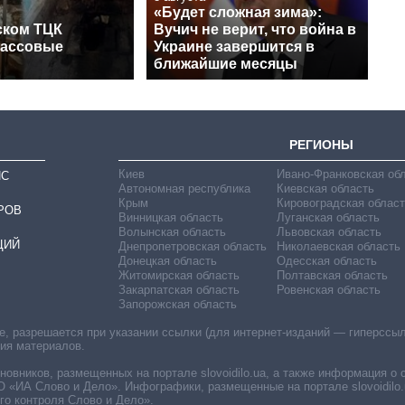
«Будет сложная зима»:
ском ТЦК
Вучич не верит, что война в
массовые
Украине завершится в
ближайшие месяцы
РЕГИОНЫ
Киев
Ивано-Франковская об
ИС
Автономная республика
Киевская область
Крым
Кировоградская област
РОВ
Винницкая область
Луганская область
Волынская область
Львовская область
ЦИЙ
Днепропетровская область
Николаевская область
Донецкая область
Одесская область
Житомирская область
Полтавская область
Закарпатская область
Ровенская область
Запорожская область
 разрешается при указании ссылки (для интернет-изданий — гиперссылки
ния материалов.
овников, размещенных на портале slovoidilo.ua, а также информация о 
«ИА Слово и Дело». Инфографики, размещенные на портале slovoidilo.
о контроля Слово и Дело».