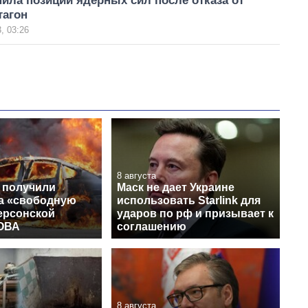
ила позиции ядерных сил после отказа от
тагон
, 03:26
8 августа
 получили
Маск не дает Украине
на «свободную
использовать Starlink для
ерсонской
ударов по рф и призывает к
 ОВА
соглашению
8 августа