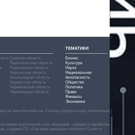
ТЕМАТИКИ
ласть
Сумская область
Бизнес
Тернопольская область
Культура
ь
Харьковская область
Наука
Херсонская область
Национальная
Хмельницкая область
безопасность
Черкасская область
Общество
Черниговская область
Политика
Черновицкая область
Право
Финансы
Экономика
) на www.slovoidilo.ua. Ссылка (гиперссылка) обязательна
состоянии выполнения этих обещаний, собрана и обработана
ua, созданы ОО «Система народного контроля Слово и