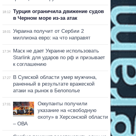
Турция ограничила движение судов
18:12
в Черном море из-за атак
Украина получит от Сербии 2
18:01
миллиона евро: на что направят
Маск не дает Украине использовать
17:34
Starlink для ударов по рф и призывает
к соглашению
В Сумской области умер мужчина,
17:27
раненный в результате вражеской
атаки на рынок в Белополье
Оккупанты получили
17:01
указание на «свободную
охоту» в Херсонской области
– ОВА