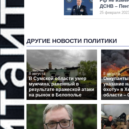
Рф не измен
ДСНВ – Пен
25 февраля 2023
ДРУГИЕ НОВОСТИ ПОЛИТИКИ
8 августа
8 августа
В Сумской области умер
Оккупанты
мужчина, раненный в
указание 
результате вражеской атаки
охоту» в Х
на рынок в Белополье
области –