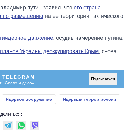
 владимир путин заявил, что
его страна
ю по размещению
на ее территории тактического
тиядерное движение
, осудив намерение путина.
 планов Украины деоккупировать Крым
, снова
В TELEGRAM
Подписаться
т «Слово и дело»
Ядерное вооружение
Ядерный террор россии
делиться: