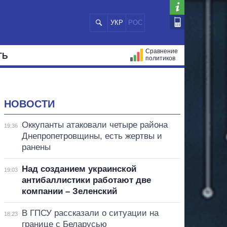
УКР
РОС
Сравнение
ТЬ
политиков
СТРАЦИЙ
МЭРЫ
ВСЕ ПЕРСОНЫ
НОВОСТИ
Оккупанты атаковали четыре района
19:36
Днепропетровщины, есть жертвы и
ранены
Над созданием украинской
19:03
антибаллистики работают две
компании – Зеленский
В ГПСУ рассказали о ситуации на
18:23
границе с Беларусью