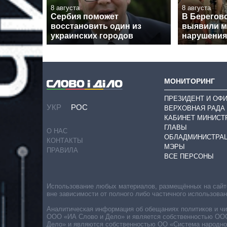
8 августа
8 августа
Сербия поможет
В Берегов
восстановить один из
выявили 
украинских городов
нарушения
МОНИТОРИНГ
ПРЕЗИДЕНТ И ОФ
УКР
РОС
ВЕРХОВНАЯ РАДА
КАБИНЕТ МИНИСТ
ГЛАВЫ
О НАС
ОБЛАДМИНИСТРА
КОНТАКТЫ
МЭРЫ
ПРАВИЛА
ВСЕ ПЕРСОНЫ
Использование любых материалов, размещённых на сайте,
вне зависимости от полного либо частичного использова
Аналитическая информация об обещаниях политиков и чин
ООО «ИА Слово и Дело» и является собственностью ООО 
Дело» и являются собственностью ОО «Система народног