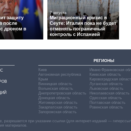
7 августа
лит защиту
Миграционный кризис в
в после
Сеуте: Италия пока не будет
 с дроном в
отменять пограничный
контроль с Испанией
РЕГИОНЫ
Киев
Ивано-Франковская об
ИС
Автономная республика
Киевская область
Крым
Кировоградская област
РОВ
Винницкая область
Луганская область
Волынская область
Львовская область
ЦИЙ
Днепропетровская область
Николаевская область
Донецкая область
Одесская область
Житомирская область
Полтавская область
Закарпатская область
Ровенская область
Запорожская область
 разрешается при указании ссылки (для интернет-изданий — гиперссылки
ния материалов.