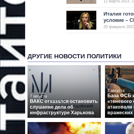
12 марта 2023, 1
Италия гото
условие – 
20 февраля 2023
ДРУГИЕ НОВОСТИ ПОЛИТИКИ
7 августа
База ФСБ и
7 августа
ВАКС отказался остановить
«теневого
слушание дела об
атаковали 
инфраструктуре Харькова
вражеских