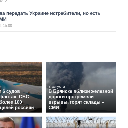
4:12
ва передать Украине истребители, но есть
СМИ
, 15:00
7 августа
 6 судов
В Брянске вблизи железной
 флота»: СБС
дороги прогремели
более 100
взрывы, горят склады –
 целей россиян
СМИ