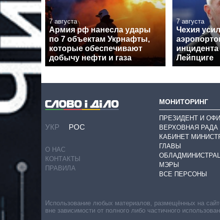
7 августа
7 августа
Армия рф нанесла удары
Чехия уси
по 7 объектам Укрнафты,
аэропорто
которые обеспечивают
инцидента
добычу нефти и газа
Лейпциге
МОНИТОРИНГ
ПРЕЗИДЕНТ И ОФ
УКР
РОС
ВЕРХОВНАЯ РАДА
КАБИНЕТ МИНИСТ
ГЛАВЫ
О НАС
ОБЛАДМИНИСТРА
КОНТАКТЫ
МЭРЫ
ПРАВИЛА
ВСЕ ПЕРСОНЫ
Использование любых материалов, размещённых на сайте,
вне зависимости от полного либо частичного использова