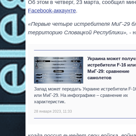
Об этом в четверг, 23 марта, сообщил м
Facebook-аккаунте
.
«Первые четыре истребителя МиГ-29 бл
территорию Словацкой Республики»,
- 
Украина может получ
истребители F-16 или
МиГ-29: сравнение
самолетов
Запад может передать Украине истребители F-1
или МиГ-29. На инфографике – сравнение их
характеристик.
28 января 2023, 11:33
когда россия выведет свои войска, войн