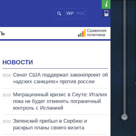
УКР
РОС
Сравнение
ТЬ
политиков
СТРАЦИЙ
МЭРЫ
ВСЕ ПЕРСОНЫ
НОВОСТИ
Сенат США поддержал законопроект об
20:55
«адских санкциях» против россии
Миграционный кризис в Сеуте: Италия
20:19
пока не будет отменять пограничный
контроль с Испанией
Зеленский прибыл в Сербию и
19:52
раскрыл планы своего визита