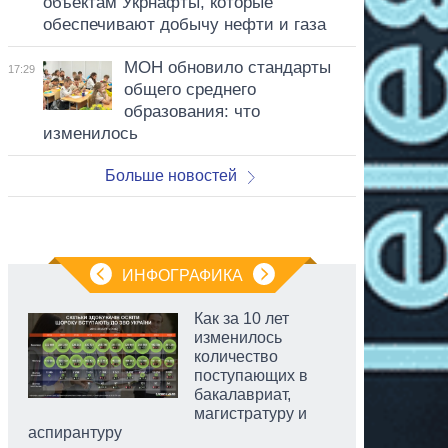
объектам Укрнафты, которые
обеспечивают добычу нефти и газа
МОН обновило стандарты
17:29
общего среднего
образования: что
изменилось
Больше новостей
ИНФОГРАФИКА
Как за 10 лет
изменилось
количество
поступающих в
бакалавриат,
магистратуру и
аспирантуру