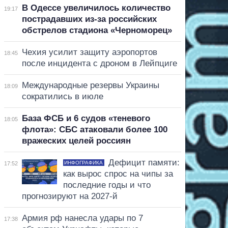
В Одессе увеличилось количество
19:17
пострадавших из-за российских
обстрелов стадиона «Черноморец»
Чехия усилит защиту аэропортов
18:45
после инцидента с дроном в Лейпциге
Международные резервы Украины
18:09
сократились в июле
База ФСБ и 6 судов «теневого
18:05
флота»: СБС атаковали более 100
вражеских целей россиян
Дефицит памяти:
ИНФОГРАФИКА
17:52
как вырос спрос на чипы за
последние годы и что
прогнозируют на 2027-й
Армия рф нанесла удары по 7
17:38