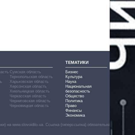
ТЕМАТИКИ
ласть
Сумская область
Бизнес
Тернопольская область
Культура
ь
Харьковская область
Наука
Херсонская область
Национальная
Хмельницкая область
безопасность
Черкасская область
Общество
Черниговская область
Политика
Черновицкая область
Право
Финансы
Экономика
) на www.slovoidilo.ua. Ссылка (гиперссылка) обязательна