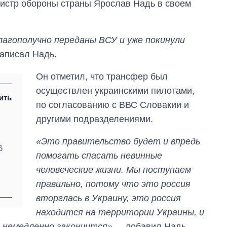
инистр обороны страны Ярослав Надь в своем
агополучно переданы ВСУ и уже покинули
написал Надь.
Он отметил, что трансфер был
осуществлен украинскими пилотами,
ить
по согласованию с ВВС Словакии и
другими подразделениями.
«Это правительство будет и впредь
6
помогать спасать невинные
Дефицит памяти:
человеческие жизни. Мы поступаем
как вырос спрос
на чипы за
правильно, потому что это россия
последние годы и
вторглась в Украину, это россия
что прогнозируют
на 2027-й
находится на территории Украины, и
а немедленно закончится»,
– добавил Надь.