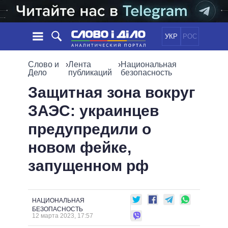
УКР
РОС
НОВОСТИ
Слово и
›
Лента
›
Национальная
Дело
публикаций
безопасность
ОБЕЩАНИЯ
ЛЕНТА
ПОЛИТИКА
Защитная зона вокруг
СОБЫТИЯ
ЭКОНОМИКА
ЗАЭС: украинцев
ПОЛИТИКИ
СТАТЬИ
ОБЩЕСТВО
предупредили о
ИНФОГРАФИКА
МНЕНИЯ
МИР
ВСЕ ПОЛИТИКИ
новом фейке,
ОБЗОРЫ
ПРЕЗИДЕНТ И ОФИС
ВИДЕО
запущенном рф
ДАЙДЖЕСТЫ
ВЕРХОВНАЯ РАДА
ПОДДЕРЖАТЬ
КАБИНЕТ МИНИСТРОВ
ГЛАВЫ ОБЛАДМИНИСТРАЦИЙ
СРАВНЕНИЕ ПОЛИТИКОВ
НАЦИОНАЛЬНАЯ
МЭРЫ
БЕЗОПАСНОСТЬ
12 марта 2023, 17:57
ВСЕ ПЕРСОНЫ