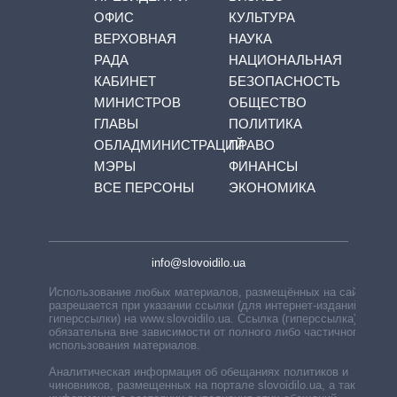
ОФИС
КУЛЬТУРА
ВЕРХОВНАЯ
НАУКА
РАДА
НАЦИОНАЛЬНАЯ
КАБИНЕТ
БЕЗОПАСНОСТЬ
МИНИСТРОВ
ОБЩЕСТВО
ГЛАВЫ
ПОЛИТИКА
ОБЛАДМИНИСТРАЦИЙ
ПРАВО
МЭРЫ
ФИНАНСЫ
ВСЕ ПЕРСОНЫ
ЭКОНОМИКА
info@slovoidilo.ua
Использование любых материалов, размещённых на сайте,
разрешается при указании ссылки (для интернет-изданий —
гиперссылки) на www.slovoidilo.ua. Ссылка (гиперссылка)
обязательна вне зависимости от полного либо частичного
использования материалов.
Аналитическая информация об обещаниях политиков и
чиновников, размещенных на портале slovoidilo.ua, а также