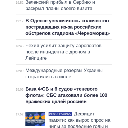
Зеленский прибыл в Сербию и
19:52
раскрыл планы своего визита
В Одессе увеличилось количество
19:17
пострадавших из-за российских
обстрелов стадиона «Черноморец»
Чехия усилит защиту аэропортов
18:45
после инцидента с дроном в
Лейпциге
Международные резервы Украины
18:09
сократились в июле
База ФСБ и 6 судов «теневого
18:05
флота»: СБС атаковали более 100
вражеских целей россиян
Дефицит
ИНФОГРАФИКА
17:52
памяти: как вырос спрос на
чипы за последние годы и