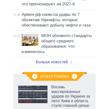
что прогнозируют на 2027-й
Армия рф нанесла удары по 7
17:38
объектам Укрнафты, которые
обеспечивают добычу нефти и газа
МОН обновило стандарты
17:29
общего среднего
образования: что
изменилось
Больше новостей
ИНФОГРАФИКА
Восемь
массированных
ударов по Украине за
ет
лето: Киев и область
стали главной целью