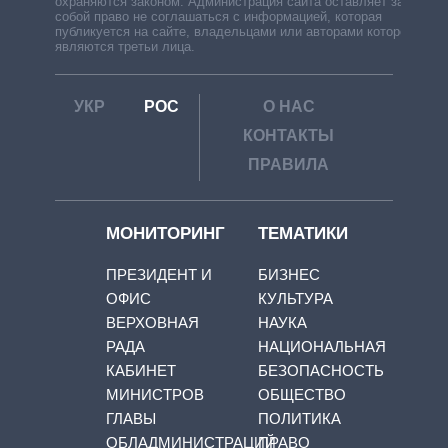
охраняются законом. Администрация сайта оставляет за
собой право не соглашаться с информацией, которая
публикуется на сайте, владельцами или авторами которой
являются третьи лица.
УКР
РОС
О НАС
КОНТАКТЫ
ПРАВИЛА
МОНИТОРИНГ
ТЕМАТИКИ
ПРЕЗИДЕНТ И
БИЗНЕС
ОФИС
КУЛЬТУРА
ВЕРХОВНАЯ
НАУКА
РАДА
НАЦИОНАЛЬНАЯ
КАБИНЕТ
БЕЗОПАСНОСТЬ
МИНИСТРОВ
ОБЩЕСТВО
ГЛАВЫ
ПОЛИТИКА
ОБЛАДМИНИСТРАЦИЙ
ПРАВО