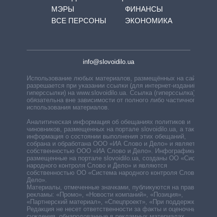
МЭРЫ
ФИНАНСЫ
ВСЕ ПЕРСОНЫ
ЭКОНОМИКА
info@slovoidilo.ua
Использование любых материалов, размещённых на сайте,
разрешается при указании ссылки (для интернет-изданий —
гиперссылки) на www.slovoidilo.ua. Ссылка (гиперссылка)
обязательна вне зависимости от полного либо частичного
использования материалов.
Аналитическая информация об обещаниях политиков и
чиновников, размещенных на портале slovoidilo.ua, а также
информация о состоянии выполнения этих обещаний,
собрана и обработана ООО «ИА Слово и Дело» и является
собственностью ООО «ИА Слово и Дело». Инфографики,
размещенные на портале slovoidilo.ua, созданы ОО «Система
народного контроля Слово и Дело» и являются
собственностью ОО «Система народного контроля Слово и
Дело».
Материалы, отмеченные значками, публикуются на правах
рекламы: «Промо», «Новости компаний», «Позиция»,
«Партнерский материал», «Спецпроект», «При поддержке».
Редакция не несет ответственности за факты и оценочные
суждения, обнародованные в рекламных материалах.