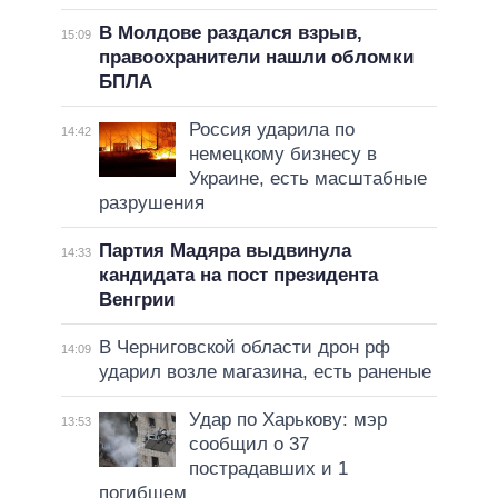
В Молдове раздался взрыв,
15:09
правоохранители нашли обломки
БПЛА
Россия ударила по
14:42
немецкому бизнесу в
Украине, есть масштабные
разрушения
Партия Мадяра выдвинула
14:33
кандидата на пост президента
Венгрии
В Черниговской области дрон рф
14:09
ударил возле магазина, есть раненые
Удар по Харькову: мэр
13:53
сообщил о 37
пострадавших и 1
погибшем