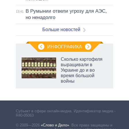
В Румынии отвели угрозу для АЭС,
13:41
но ненадолго
Больше новостей
ИНФОГРАФИКА
 как
Сколько картофеля
чипы
выращивали в
ды и
Украине до и во
т на
время большой
войны
Субъект в сфере онлайн-медиа. Идентификатор медиа –
R40-05063
© 2009—2026
«Слово и Дело»
.
Все права защищены и