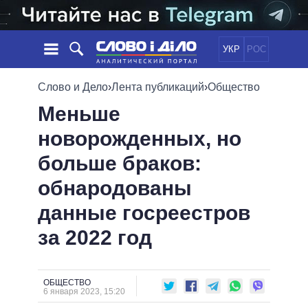
УКР
РОС
НОВОСТИ
Слово и Дело
›
Лента публикаций
›
Общество
Меньше
ОБЕЩАНИЯ
ЛЕНТА
ПОЛИТИКА
новорожденных, но
СОБЫТИЯ
ЭКОНОМИКА
ПОЛИТИКИ
больше браков:
СТАТЬИ
ОБЩЕСТВО
ИНФОГРАФИКА
МНЕНИЯ
МИР
ВСЕ ПОЛИТИКИ
обнародованы
ОБЗОРЫ
ПРЕЗИДЕНТ И ОФИС
данные госреестров
ВИДЕО
ДАЙДЖЕСТЫ
ВЕРХОВНАЯ РАДА
за 2022 год
ПОДДЕРЖАТЬ
КАБИНЕТ МИНИСТРОВ
ГЛАВЫ ОБЛАДМИНИСТРАЦИЙ
СРАВНЕНИЕ ПОЛИТИКОВ
МЭРЫ
ОБЩЕСТВО
6 января 2023, 15:20
ВСЕ ПЕРСОНЫ