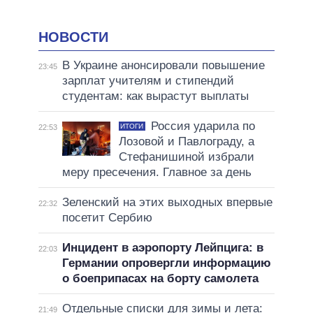
НОВОСТИ
В Украине анонсировали повышение
23:45
зарплат учителям и стипендий
студентам: как вырастут выплаты
Россия ударила по
ИТОГИ
22:53
Лозовой и Павлограду, а
Стефанишиной избрали
меру пресечения. Главное за день
Зеленский на этих выходных впервые
22:32
посетит Сербию
Инцидент в аэропорту Лейпцига: в
22:03
Германии опровергли информацию
о боеприпасах на борту самолета
Отдельные списки для зимы и лета:
21:49