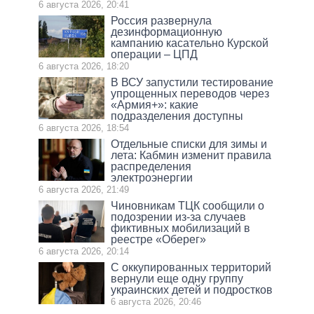
6 августа 2026, 20:41
Россия развернула
дезинформационную
кампанию касательно Курской
операции – ЦПД
6 августа 2026, 18:20
В ВСУ запустили тестирование
упрощенных переводов через
«Армия+»: какие
подразделения доступны
6 августа 2026, 18:54
Отдельные списки для зимы и
лета: Кабмин изменит правила
распределения
электроэнергии
6 августа 2026, 21:49
Чиновникам ТЦК сообщили о
подозрении из-за случаев
фиктивных мобилизаций в
реестре «Оберег»
6 августа 2026, 20:14
С оккупированных территорий
вернули еще одну группу
украинских детей и подростков
6 августа 2026, 20:46