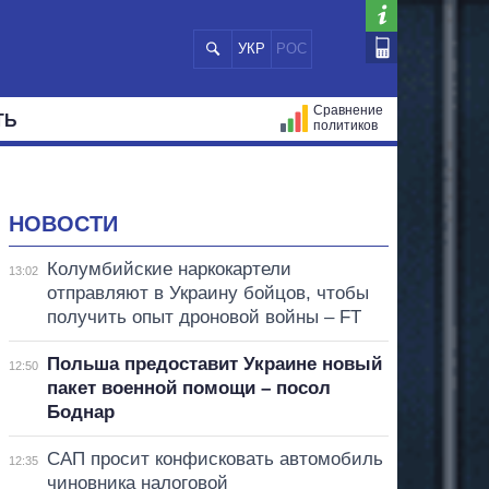
УКР
РОС
Сравнение
ТЬ
политиков
СТРАЦИЙ
МЭРЫ
ВСЕ ПЕРСОНЫ
НОВОСТИ
Колумбийские наркокартели
13:02
отправляют в Украину бойцов, чтобы
получить опыт дроновой войны – FT
Польша предоставит Украине новый
12:50
пакет военной помощи – посол
Боднар
САП просит конфисковать автомобиль
12:35
чиновника налоговой