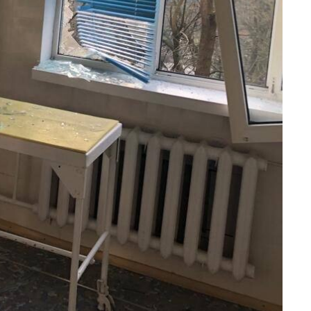
Как выросли
тарифы на
холодную воду в
городах Украины