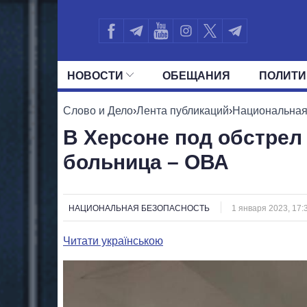
НОВОСТИ
ОБЕЩАНИЯ
ПОЛИТИ
ВСЕ ПОЛИТИКИ
ПРЕЗИДЕНТ И ОФ
Слово и Дело
›
Лента публикаций
›
Национальная
В Херсоне под обстрел
больница – ОВА
НАЦИОНАЛЬНАЯ БЕЗОПАСНОСТЬ
1 января 2023, 17:
Читати українською