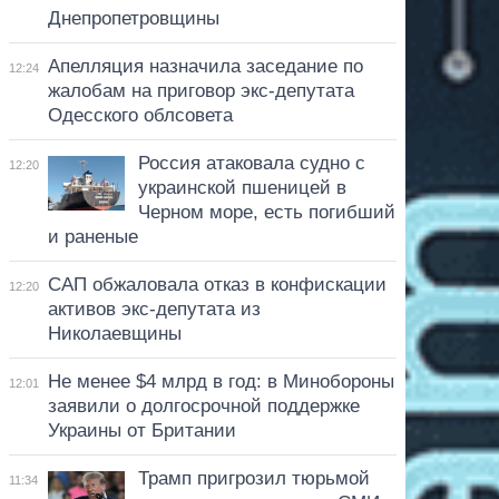
Днепропетровщины
Апелляция назначила заседание по
12:24
жалобам на приговор экс-депутата
Одесского облсовета
Россия атаковала судно с
12:20
украинской пшеницей в
Черном море, есть погибший
и раненые
САП обжаловала отказ в конфискации
12:20
активов экс-депутата из
Николаевщины
Не менее $4 млрд в год: в Минобороны
12:01
заявили о долгосрочной поддержке
Украины от Британии
Трамп пригрозил тюрьмой
11:34