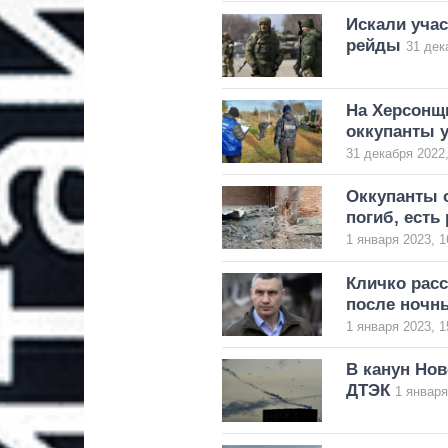
Искали учас
рейды
31 дек
На Херсонщ
оккупанты 
31 декабря 2022,
Оккупанты 
погиб, есть
1 января 2023, 1
Кличко расс
после ночн
1 января 2023, 1
В канун Нов
ДТЭК
1 января