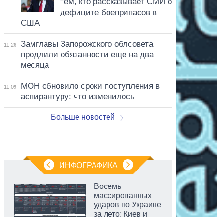
тем, кто рассказывает СМИ о
дефиците боеприпасов в
США
Замглавы Запорожского облсовета
11:26
продлили обязанности еще на два
месяца
МОН обновило сроки поступления в
11:09
аспирантуру: что изменилось
Больше новостей
ИНФОГРАФИКА
Восемь
массированных
ударов по Украине
за лето: Киев и