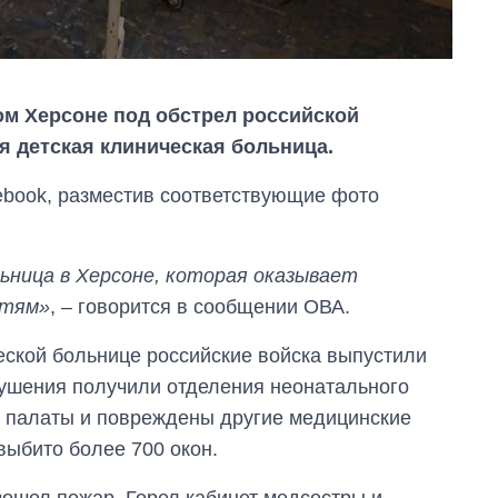
на начало августа
м Херсоне под обстрел российской
я детская клиническая больница.
ebook, разместив соответствующие фото
ьница в Херсоне, которая оказывает
етям»
, – говорится в сообщении ОВА.
еской больнице российские войска выпустили
рушения получили отделения неонатального
 палаты и повреждены другие медицинские
выбито более 700 окон.
зошел пожар. Горел кабинет медсестры и