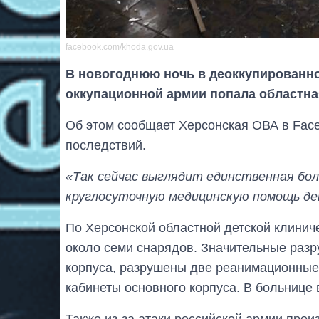
facebook.com/khoda.gov.ua
В новогоднюю ночь в деоккупированно
оккупационной армии попала областна
Об этом сообщает Херсонская ОВА в Fac
последствий.
«Так сейчас выглядит единственная бол
круглосуточную медицинскую помощь д
По Херсонской областной детской клинич
около семи снарядов. Значительные раз
корпуса, разрушены две реанимационные
кабинеты основного корпуса. В больнице 
Также из-за атаки российской армии прои