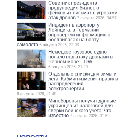
Советник президента
предупредил бизнес о
фейковых письмах с угрозами
атак дронов
7 августа 2026, 04:57
Инцидент в аэропорту
Лейпцига: в Германии
опровергли информацию о
боеприпасах на борту
самолета
6 августа 2026, 22:03
Немецкое грузовое судно
попало под атаку дронами в
Черном море – DW
6 августа 2026, 21:29
Отдельные списки для зимы и
лета: Кабмин изменит правила
распределения
электроэнергии
6 августа 2026, 21:49
Минобороны получит данные
украинцев из налоговой для
сверки воинского учета: что
известно
7 августа 2026, 01:59