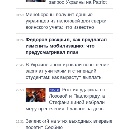
запрос Украины на Patriot
Минобороны получит данные
01:59
украинцев из налоговой для сверки
воинского учета: что известно
Федоров раскрыл, как предлагал
01:24
изменить мобилизацию: что
предусматривал план
В Украине анонсировали повышение
23:45
зарплат учителям и стипендий
студентам: как вырастут выплаты
Россия ударила по
ИТОГИ
22:53
Лозовой и Павлограду, а
Стефанишиной избрали
меру пресечения. Главное за день
Зеленский на этих выходных впервые
22:32
посетит Сербию