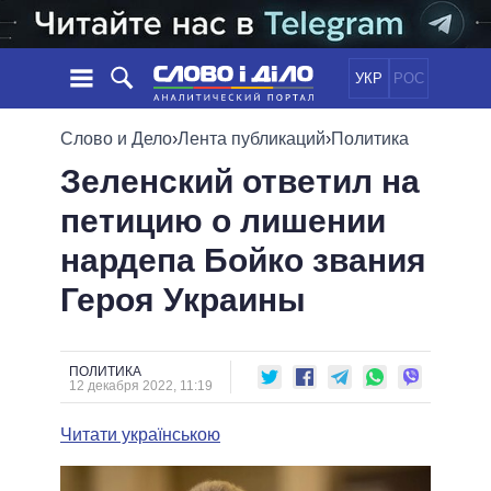
УКР
РОС
НОВОСТИ
Слово и Дело
›
Лента публикаций
›
Политика
Зеленский ответил на
ОБЕЩАНИЯ
ЛЕНТА
ПОЛИТИКА
петицию о лишении
СОБЫТИЯ
ЭКОНОМИКА
ПОЛИТИКИ
нардепа Бойко звания
СТАТЬИ
ОБЩЕСТВО
ИНФОГРАФИКА
МНЕНИЯ
МИР
ВСЕ ПОЛИТИКИ
Героя Украины
ОБЗОРЫ
ПРЕЗИДЕНТ И ОФИС
ВИДЕО
ДАЙДЖЕСТЫ
ВЕРХОВНАЯ РАДА
ПОЛИТИКА
ПОДДЕРЖАТЬ
КАБИНЕТ МИНИСТРОВ
12 декабря 2022, 11:19
ГЛАВЫ ОБЛАДМИНИСТРАЦИЙ
СРАВНЕНИЕ ПОЛИТИКОВ
Читати українською
МЭРЫ
ВСЕ ПЕРСОНЫ