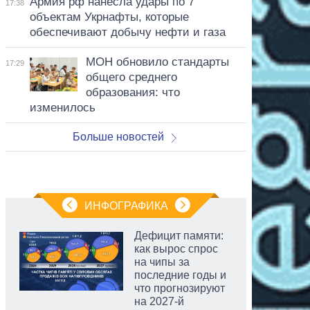
Армия рф нанесла удары по 7
17:38
объектам Укрнафты, которые
обеспечивают добычу нефти и газа
МОН обновило стандарты
17:29
общего среднего
образования: что
изменилось
Больше новостей
ИНФОГРАФИКА
Дефицит памяти:
как вырос спрос
на чипы за
последние годы и
что прогнозируют
на 2027-й