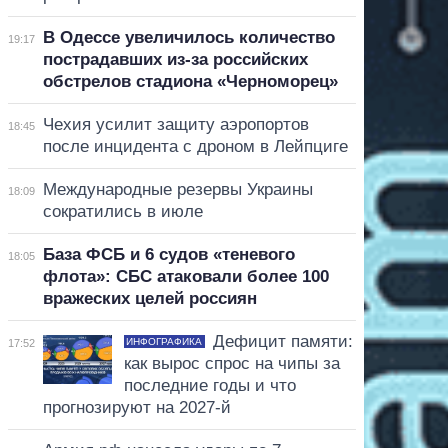
В Одессе увеличилось количество
19:17
пострадавших из-за российских
обстрелов стадиона «Черноморец»
Чехия усилит защиту аэропортов
18:45
после инцидента с дроном в Лейпциге
Международные резервы Украины
18:09
сократились в июле
База ФСБ и 6 судов «теневого
18:05
флота»: СБС атаковали более 100
вражеских целей россиян
Дефицит памяти:
ИНФОГРАФИКА
17:52
как вырос спрос на чипы за
последние годы и что
прогнозируют на 2027-й