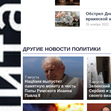
Обстрел Дне
вражеской а
26 ноября 2022, 
ДРУГИЕ НОВОСТИ ПОЛИТИКИ
7 августа
Нацбанк выпустит
7 августа
памятную монету в честь
Зеленский
Папы Римского Иоанна
Сербию и 
Павла II
своего виз