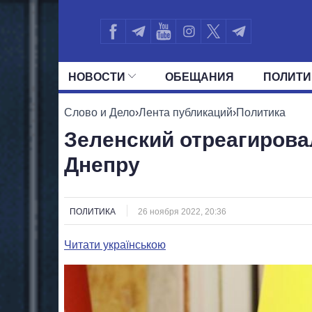
НОВОСТИ
ОБЕЩАНИЯ
ПОЛИТИ
ВСЕ ПОЛИТИКИ
ПРЕЗИДЕНТ И ОФ
Слово и Дело
›
Лента публикаций
›
Политика
Зеленский отреагирова
Днепру
ПОЛИТИКА
26 ноября 2022, 20:36
Читати українською