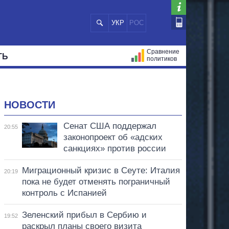
УКР
РОС
Сравнение
ТЬ
политиков
СТРАЦИЙ
МЭРЫ
ВСЕ ПЕРСОНЫ
НОВОСТИ
Сенат США поддержал
20:55
законопроект об «адских
санкциях» против россии
Миграционный кризис в Сеуте: Италия
20:19
пока не будет отменять пограничный
контроль с Испанией
Зеленский прибыл в Сербию и
19:52
раскрыл планы своего визита