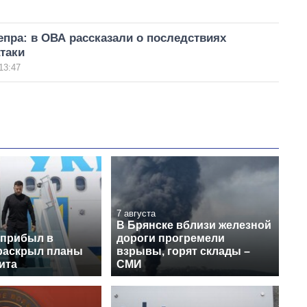
пра: в ОВА рассказали о последствиях
таки
13:47
7 августа
В Брянске вблизи железной
 прибыл в
дороги прогремели
раскрыл планы
взрывы, горят склады –
ита
СМИ