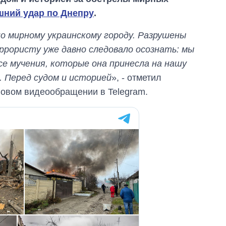
шний удар по Днепру
.
о мирному украинскому городу. Разрушены
ррористу уже давно следовало осознать: мы
все мучения, которые она принесла на нашу
 Перед судом и историей
», - отметил
новом видеообращении в Telegram.
Как за 10 лет
изменилось
количество
поступающих в
бакалавриат,
магистратуру и