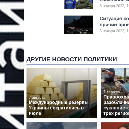
8 ноября 2022, 1
Ситуация ко
причин про
6 ноября 2022, 1
ДРУГИЕ НОВОСТИ ПОЛИТИКИ
7 августа
Правоохра
7 августа
Международные резервы
разоблачи
Украины сократились в
«уклонист
июле
трех регио