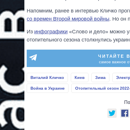
Напомним, ранее в интервью Кличко прог
со времен Второй мировой войны
. Но он
Из
инфографики
«Слово и дело» можно уз
отопительного сезона столкнулись украин
ЧИТАЙТЕ 
самое важное о
Виталий Кличко
Киев
Зима
Элект
Война в Украине
Отопительный сезон 2022
По