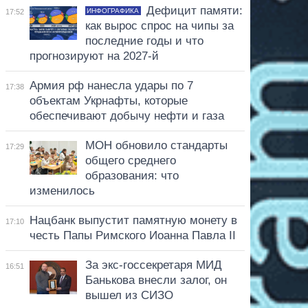
Дефицит памяти:
ИНФОГРАФИКА
17:52
как вырос спрос на чипы за
последние годы и что
прогнозируют на 2027-й
Армия рф нанесла удары по 7
17:38
объектам Укрнафты, которые
обеспечивают добычу нефти и газа
МОН обновило стандарты
17:29
общего среднего
образования: что
изменилось
Нацбанк выпустит памятную монету в
17:10
честь Папы Римского Иоанна Павла II
За экс-госсекретаря МИД
16:51
Банькова внесли залог, он
вышел из СИЗО