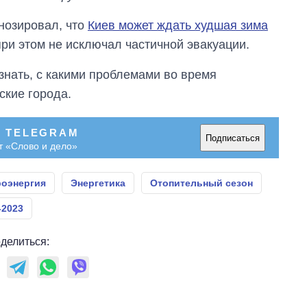
нозировал, что
Киев может ждать худшая зима
 при этом не исключал частичной эвакуации.
нать, с какими проблемами во время
ские города.
В TELEGRAM
Подписаться
т «Слово и дело»
роэнергия
Энергетика
Отопительный сезон
-2023
делиться: