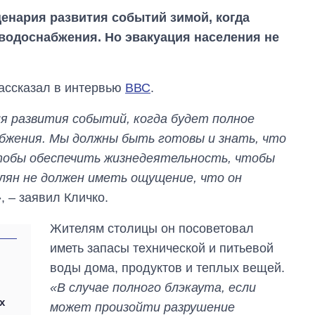
енария развития событий зимой, когда
и водоснабжения. Но эвакуация населения не
ассказал в интервью
ВВС
.
я развития событий, когда будет полное
абжения. Мы должны быть готовы и знать, что
чтобы обеспечить жизнедеятельность, чтобы
влян не должен иметь ощущение, что он
»
, – заявил Кличко.
Как изменился
Жителям столицы он посоветовал
бюджет
иметь запасы технической и питьевой
Министерства
:
обороны за 13 лет
воды дома, продуктов и теплых вещей.
войны с россией
«В случае полного блэкаута, если
х
может произойти разрушение