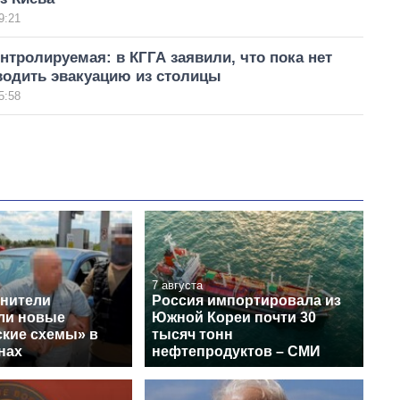
9:21
нтролируемая: в КГГА заявили, что пока нет
водить эвакуацию из столицы
5:58
7 августа
нители
Россия импортировала из
ли новые
Южной Кореи почти 30
ские схемы» в
тысяч тонн
нах
нефтепродуктов – СМИ