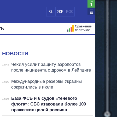
УКР
РОС
Сравнение
ТЬ
политиков
СТРАЦИЙ
МЭРЫ
ВСЕ ПЕРСОНЫ
НОВОСТИ
Чехия усилит защиту аэропортов
18:45
после инцидента с дроном в Лейпциге
Международные резервы Украины
18:09
сократились в июле
База ФСБ и 6 судов «теневого
18:05
флота»: СБС атаковали более 100
вражеских целей россиян