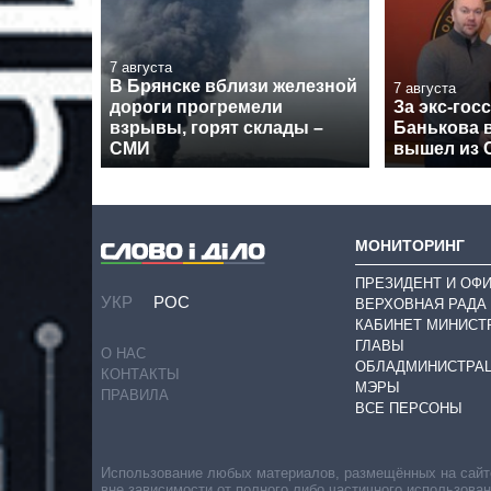
7 августа
В Брянске вблизи железной
7 августа
дороги прогремели
За экс-гос
взрывы, горят склады –
Банькова в
СМИ
вышел из 
МОНИТОРИНГ
ПРЕЗИДЕНТ И ОФ
УКР
РОС
ВЕРХОВНАЯ РАДА
КАБИНЕТ МИНИСТ
ГЛАВЫ
О НАС
ОБЛАДМИНИСТРА
КОНТАКТЫ
МЭРЫ
ПРАВИЛА
ВСЕ ПЕРСОНЫ
Использование любых материалов, размещённых на сайте,
вне зависимости от полного либо частичного использова