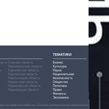
ТЕМАТИКИ
ласть
Сумская область
Бизнес
Тернопольская область
Культура
ь
Харьковская область
Наука
Херсонская область
Национальная
Хмельницкая область
безопасность
Черкасская область
Общество
Черниговская область
Политика
Черновицкая область
Право
Финансы
Экономика
) на www.slovoidilo.ua. Ссылка (гиперссылка) обязательна