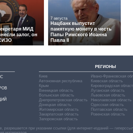
7 августа
Нацбанк выпустит
секретаря МИД
памятную монету в честь
несли залог, он
Папы Римского Иоанна
СИЗО
Павла II
РЕГИОНЫ
Киев
Ивано-Франковская об
ИС
Автономная республика
Киевская область
Крым
Кировоградская област
РОВ
Винницкая область
Луганская область
Волынская область
Львовская область
ЦИЙ
Днепропетровская область
Николаевская область
Донецкая область
Одесская область
Житомирская область
Полтавская область
Закарпатская область
Ровенская область
Запорожская область
 разрешается при указании ссылки (для интернет-изданий — гиперссылки
ния материалов.