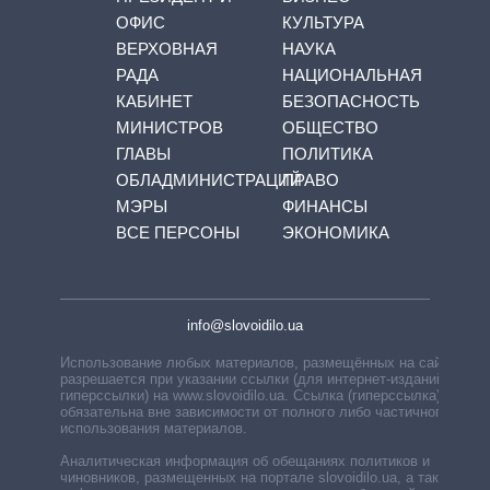
ОФИС
КУЛЬТУРА
ВЕРХОВНАЯ
НАУКА
РАДА
НАЦИОНАЛЬНАЯ
КАБИНЕТ
БЕЗОПАСНОСТЬ
МИНИСТРОВ
ОБЩЕСТВО
ГЛАВЫ
ПОЛИТИКА
ОБЛАДМИНИСТРАЦИЙ
ПРАВО
МЭРЫ
ФИНАНСЫ
ВСЕ ПЕРСОНЫ
ЭКОНОМИКА
info@slovoidilo.ua
Использование любых материалов, размещённых на сайте,
разрешается при указании ссылки (для интернет-изданий —
гиперссылки) на www.slovoidilo.ua. Ссылка (гиперссылка)
обязательна вне зависимости от полного либо частичного
использования материалов.
Аналитическая информация об обещаниях политиков и
чиновников, размещенных на портале slovoidilo.ua, а также