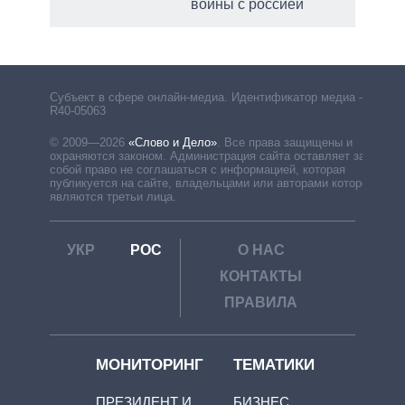
войны с россией
Субъект в сфере онлайн-медиа. Идентификатор медиа –
R40-05063
© 2009—2026
«Слово и Дело»
.
Все права защищены и
охраняются законом. Администрация сайта оставляет за
собой право не соглашаться с информацией, которая
публикуется на сайте, владельцами или авторами которой
являются третьи лица.
УКР
РОС
О НАС
КОНТАКТЫ
ПРАВИЛА
МОНИТОРИНГ
ТЕМАТИКИ
ПРЕЗИДЕНТ И
БИЗНЕС