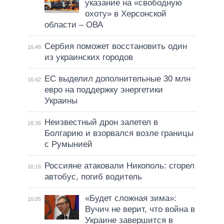
указание на «свободную
охоту» в Херсонской
области – ОВА
Сербия поможет восстановить один
16:48
из украинских городов
ЕС выделил дополнительные 30 млн
16:42
евро на поддержку энергетики
Украины
Неизвестный дрон залетел в
16:36
Болгарию и взорвался возле границы
с Румынией
Россияне атаковали Никополь: сгорел
16:16
автобус, погиб водитель
«Будет сложная зима»:
16:05
Вучич не верит, что война в
Украине завершится в