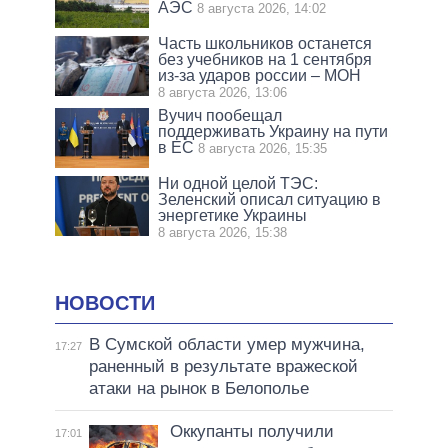
АЭС
8 августа 2026, 14:02
Часть школьников останется
без учебников на 1 сентября
из-за ударов россии – МОН
8 августа 2026, 13:06
Вучич пообещал
поддерживать Украину на пути
в ЕС
8 августа 2026, 15:35
Ни одной целой ТЭС:
Зеленский описал ситуацию в
энергетике Украины
8 августа 2026, 15:38
НОВОСТИ
В Сумской области умер мужчина,
17:27
раненный в результате вражеской
атаки на рынок в Белополье
Оккупанты получили
17:01