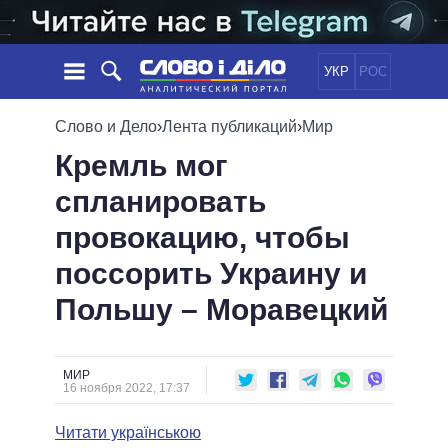
УКР
РОС
НОВОСТИ
Слово и Дело
›
Лента публикаций
›
Мир
Кремль мог
ОБЕЩАНИЯ
ЛЕНТА
ПОЛИТИКА
спланировать
СОБЫТИЯ
ЭКОНОМИКА
ПОЛИТИКИ
провокацию, чтобы
СТАТЬИ
ОБЩЕСТВО
ИНФОГРАФИКА
МНЕНИЯ
МИР
ВСЕ ПОЛИТИКИ
поссорить Украину и
ОБЗОРЫ
ПРЕЗИДЕНТ И ОФИС
Польшу – Моравецкий
ВИДЕО
ДАЙДЖЕСТЫ
ВЕРХОВНАЯ РАДА
ПОДДЕРЖАТЬ
КАБИНЕТ МИНИСТРОВ
ГЛАВЫ ОБЛАДМИНИСТРАЦИЙ
МИР
СРАВНЕНИЕ ПОЛИТИКОВ
16 ноября 2022, 17:37
МЭРЫ
Читати українською
ВСЕ ПЕРСОНЫ