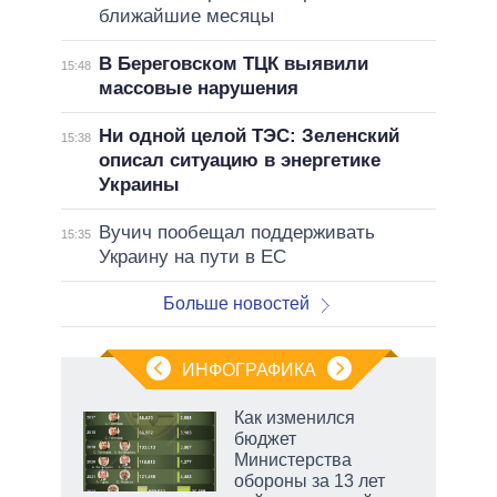
ближайшие месяцы
В Береговском ТЦК выявили
15:48
массовые нарушения
Ни одной целой ТЭС: Зеленский
15:38
описал ситуацию в энергетике
Украины
Вучич пообещал поддерживать
15:35
Украину на пути в ЕС
Больше новостей
ИНФОГРАФИКА
 5
Как изменился
го
бюджет
сть
Министерства
ВР
обороны за 13 лет