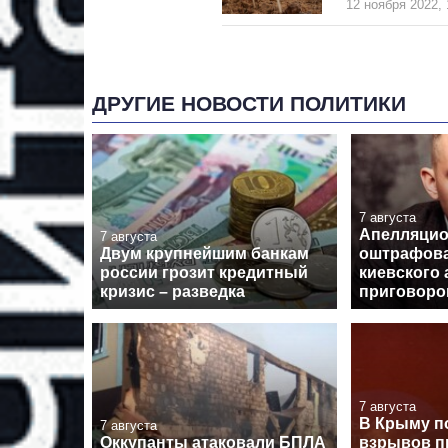
12 ноября 2022, 
ДРУГИЕ НОВОСТИ ПОЛИТИКИ
7 августа
Апелляцио
7 августа
Двум крупнейшим банкам
оштрафова
россии грозит кредитный
киевского 
кризис – разведка
приговор
7 августа
В Крыму п
7 августа
Оккупанты атаковали БПЛА
взрывов п