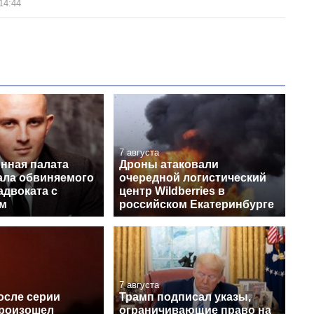
14:44
7 августа
нная палата
Дроны атаковали
ла обвиняемого
очередной логистический
адвоката с
центр Wildberries в
ом
российском Екатеринбурге
7 августа
осле серии
Трамп подписал указы,
роизошел
ограничивающие право на