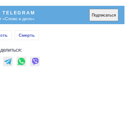
В TELEGRAM
Подписаться
т «Слово и дело»
сть
Смерть
делиться: