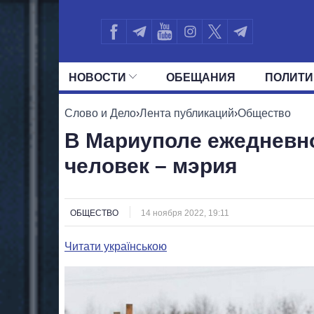
НОВОСТИ
ОБЕЩАНИЯ
ПОЛИТИ
ВСЕ ПОЛИТИКИ
ПРЕЗИДЕНТ И ОФ
Слово и Дело
›
Лента публикаций
›
Общество
В Мариуполе ежедневно
человек – мэрия
ОБЩЕСТВО
14 ноября 2022, 19:11
Читати українською