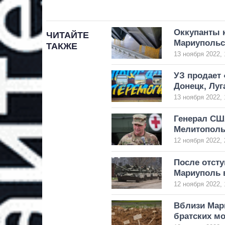
Оккупанты 
ЧИТАЙТЕ
Мариупольс
ТАКЖЕ
13 ноября 2022, 
УЗ продает 
Донецк, Лу
13 ноября 2022, 
Генерал СШ
Мелитополь
12 ноября 2022, 
После отсту
Мариуполь в
12 ноября 2022, 
Вблизи Мар
братских м