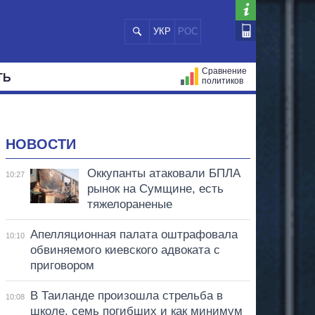
УКР
РОС
Сравнение
ТЬ
политиков
СТРАЦИЙ
МЭРЫ
ВСЕ ПЕРСОНЫ
НОВОСТИ
Оккупанты атаковали БПЛА
10:27
рынок на Сумщине, есть
тяжелораненые
Апелляционная палата оштрафовала
10:10
обвиняемого киевского адвоката с
приговором
В Таиланде произошла стрельба в
10:08
школе, семь погибших и как минимум