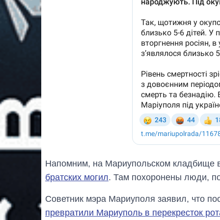
Напомним, на Мариупольском кладбище в
братских могил
. Там похоронены люди, по
Советник мэра Мариуполя заявил, что по
превратили Мариуполь в перекресток рот