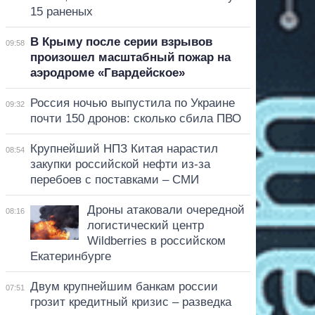
15 раненых
В Крыму после серии взрывов
09:58
произошел масштабный пожар на
аэродроме «Гвардейское»
Россия ночью выпустила по Украине
09:32
почти 150 дронов: сколько сбила ПВО
Крупнейший НПЗ Китая нарастил
08:54
закупки российской нефти из-за
перебоев с поставками – СМИ
Дроны атаковали очередной
08:16
логистический центр
Wildberries в российском
Екатеринбурге
Двум крупнейшим банкам россии
07:51
грозит кредитный кризис – разведка