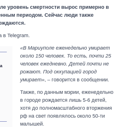
ле уровень смертности вырос примерно в
оенным периодом. Сейчас люди также
рождаются.
 в Telegram.
«В Мариуполе еженедельно умирает
около 150 человек. То есть, почти 25
человек ежедневно. Детей почти не
да
рожают. Под оккупацией город
умирает»
, – говорится в сообщении.
Также, по данным мэрии, еженедельно
Сколько
в городе рождается лишь 5-6 детей,
картофеля
выращивали в
хотя до полномасштабного вторжения
Украине до и во
рф на свет появлялось около 50-ти
время большой
войны
малышей.