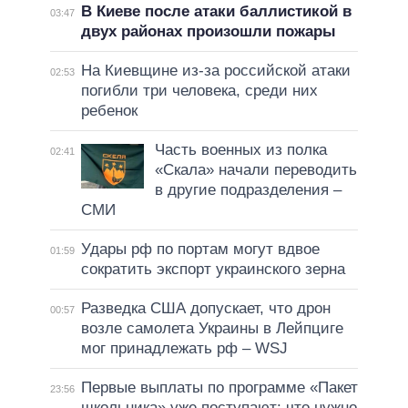
В Киеве после атаки баллистикой в
03:47
двух районах произошли пожары
На Киевщине из-за российской атаки
02:53
погибли три человека, среди них
ребенок
Часть военных из полка
02:41
«Скала» начали переводить
в другие подразделения –
СМИ
Удары рф по портам могут вдвое
01:59
сократить экспорт украинского зерна
Разведка США допускает, что дрон
00:57
возле самолета Украины в Лейпциге
мог принадлежать рф – WSJ
Первые выплаты по программе «Пакет
23:56
школьника» уже поступают: что нужно