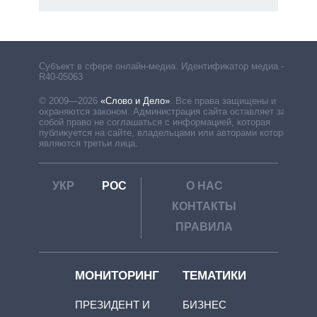
рф
Субъект в сфере онлайн-медиа. Идентификатор медиа –
R40-05063
© 2009—2026
«Слово и Дело»
.
Все права защищены и
охраняются законом. Администрация сайта оставляет за
собой право не соглашаться с информацией, которая
публикуется на сайте, владельцами или авторами которой
являются третьи лица.
УКР
РОС
О НАС
КОНТАКТЫ
ПРАВИЛА
МОНИТОРИНГ
ТЕМАТИКИ
ПРЕЗИДЕНТ И
БИЗНЕС