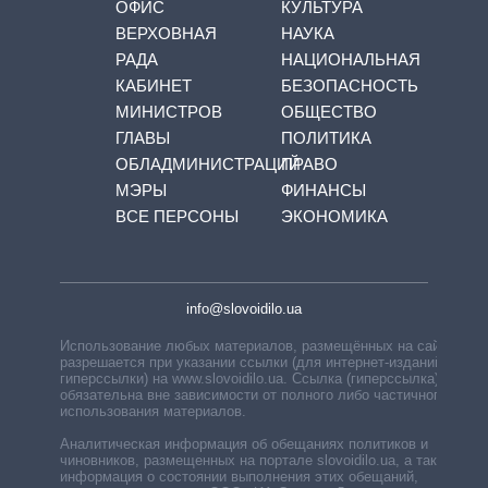
ОФИС
КУЛЬТУРА
ВЕРХОВНАЯ
НАУКА
РАДА
НАЦИОНАЛЬНАЯ
КАБИНЕТ
БЕЗОПАСНОСТЬ
МИНИСТРОВ
ОБЩЕСТВО
ГЛАВЫ
ПОЛИТИКА
ОБЛАДМИНИСТРАЦИЙ
ПРАВО
МЭРЫ
ФИНАНСЫ
ВСЕ ПЕРСОНЫ
ЭКОНОМИКА
info@slovoidilo.ua
Использование любых материалов, размещённых на сайте,
разрешается при указании ссылки (для интернет-изданий —
гиперссылки) на www.slovoidilo.ua. Ссылка (гиперссылка)
обязательна вне зависимости от полного либо частичного
использования материалов.
Аналитическая информация об обещаниях политиков и
чиновников, размещенных на портале slovoidilo.ua, а также
информация о состоянии выполнения этих обещаний,