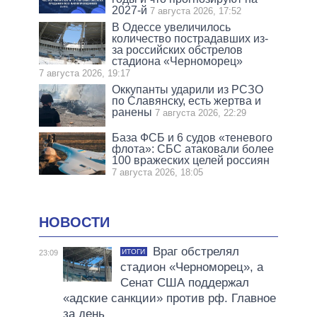
2027-й
7 августа 2026, 17:52
В Одессе увеличилось
количество пострадавших из-
за российских обстрелов
стадиона «Черноморец»
7 августа 2026, 19:17
Оккупанты ударили из РСЗО
по Славянску, есть жертва и
ранены
7 августа 2026, 22:29
База ФСБ и 6 судов «теневого
флота»: СБС атаковали более
100 вражеских целей россиян
7 августа 2026, 18:05
НОВОСТИ
Враг обстрелял
ИТОГИ
23:09
стадион «Черноморец», а
Сенат США поддержал
«адские санкции» против рф. Главное
за день