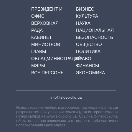
ПРЕЗИДЕНТ И
БИЗНЕС
ОФИС
КУЛЬТУРА
ВЕРХОВНАЯ
НАУКА
РАДА
НАЦИОНАЛЬНАЯ
КАБИНЕТ
БЕЗОПАСНОСТЬ
МИНИСТРОВ
ОБЩЕСТВО
ГЛАВЫ
ПОЛИТИКА
ОБЛАДМИНИСТРАЦИЙ
ПРАВО
МЭРЫ
ФИНАНСЫ
ВСЕ ПЕРСОНЫ
ЭКОНОМИКА
info@slovoidilo.ua
Использование любых материалов, размещённых на сайте,
разрешается при указании ссылки (для интернет-изданий —
гиперссылки) на www.slovoidilo.ua. Ссылка (гиперссылка)
обязательна вне зависимости от полного либо частичного
использования материалов.