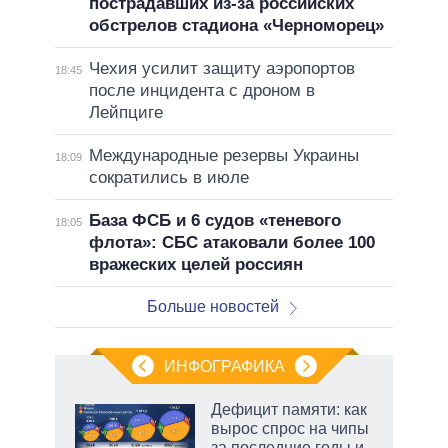
пострадавших из-за российских
обстрелов стадиона «Черноморец»
Чехия усилит защиту аэропортов
18:45
после инцидента с дроном в
Лейпциге
Международные резервы Украины
18:09
сократились в июле
База ФСБ и 6 судов «теневого
18:05
флота»: СБС атаковали более 100
вражеских целей россиян
Больше новостей
ИНФОГРАФИКА
Дефицит памяти: как
вырос спрос на чипы
не за
за последние годы и