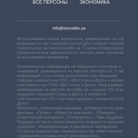
ВСЕ ПЕРСОНЫ
ЭКОНОМИКА
info@slovoidilo.ua
Использование любых материалов, размещённых на сайте,
разрешается при указании ссылки (для интернет-изданий —
гиперссылки) на www.slovoidilo.ua. Ссылка (гиперссылка)
обязательна вне зависимости от полного либо частичного
использования материалов.
Аналитическая информация об обещаниях политиков и
чиновников, размещенных на портале slovoidilo.ua, а также
информация о состоянии выполнения этих обещаний,
собрана и обработана ООО «ИА Слово и Дело» и является
собственностью ООО «ИА Слово и Дело». Инфографики,
размещенные на портале slovoidilo.ua, созданы ОО «Система
народного контроля Слово и Дело» и являются
собственностью ОО «Система народного контроля Слово и
Дело».
Материалы, отмеченные значками, публикуются на правах
рекламы: «Промо», «Новости компаний», «Позиция»,
«Партнерский материал», «Спецпроект», «При поддержке».
Редакция не несет ответственности за факты и оценочные
суждения, обнародованные в рекламных материалах.
Согласно украинскому законодательству ответственность за
содержание рекламы несет рекламодатель.