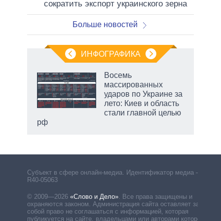
сократить экспорт украинского зерна
Больше новостей
ИНФОГРАФИКА
Восемь
массированных
ударов по Украине за
ет
лето: Киев и область
стали главной целью
рф
маги
Субъект в сфере онлайн-медиа. Идентификатор медиа –
R40-05063
© 2009—2026
«Слово и Дело»
.
Все права защищены и
охраняются законом. Администрация сайта оставляет за
собой право не соглашаться с информацией, которая
публикуется на сайте, владельцами или авторами которой