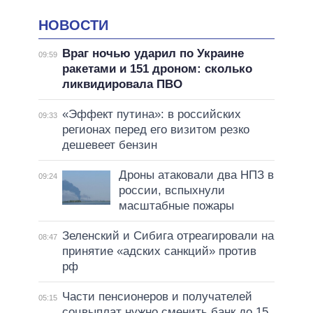
НОВОСТИ
Враг ночью ударил по Украине
09:59
ракетами и 151 дроном: сколько
ликвидировала ПВО
«Эффект путина»: в российских
09:33
регионах перед его визитом резко
дешевеет бензин
Дроны атаковали два НПЗ в
09:24
россии, вспыхнули
масштабные пожары
Зеленский и Сибига отреагировали на
08:47
принятие «адских санкций» против
рф
Части пенсионеров и получателей
05:15
соцвыплат нужно сменить банк до 15