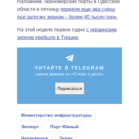
Напомним, черноморские порты в Одесской
области в пятницу
приняли еще два судна
под загрузку зерном – более 40 тысяч тонн.
На этой неделе первое судно
с украинским
зерном прибыло в Турцию
.
ЧИТАЙТЕ В TELEGRAM
самое важное от «Слово и дело»
Подписаться
Министерство инфраструктуры
Экспорт
Порт Южный
Черноморск
Зерно