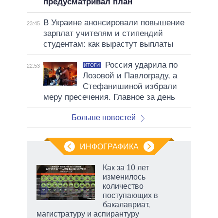
предусматривал план
В Украине анонсировали повышение
23:45
зарплат учителям и стипендий
студентам: как вырастут выплаты
Россия ударила по
ИТОГИ
22:53
Лозовой и Павлограду, а
Стефанишиной избрали
меру пресечения. Главное за день
Больше новостей
ИНФОГРАФИКА
еля
Как за 10 лет
изменилось
количество
поступающих в
бакалавриат,
магистратуру и аспирантуру
рф