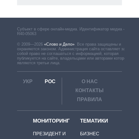
Субъект в сфере онлайн-медиа. Идентификатор медиа –
R40-05063
© 2009—2026
«Слово и Дело»
.
Все права защищены и
охраняются законом. Администрация сайта оставляет за
собой право не соглашаться с информацией, которая
публикуется на сайте, владельцами или авторами которой
являются третьи лица.
УКР
РОС
О НАС
КОНТАКТЫ
ПРАВИЛА
МОНИТОРИНГ
ТЕМАТИКИ
ПРЕЗИДЕНТ И
БИЗНЕС