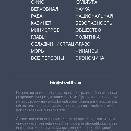
ОФИС
КУЛЬТУРА
ВЕРХОВНАЯ
НАУКА
РАДА
НАЦИОНАЛЬНАЯ
КАБИНЕТ
БЕЗОПАСНОСТЬ
МИНИСТРОВ
ОБЩЕСТВО
ГЛАВЫ
ПОЛИТИКА
ОБЛАДМИНИСТРАЦИЙ
ПРАВО
МЭРЫ
ФИНАНСЫ
ВСЕ ПЕРСОНЫ
ЭКОНОМИКА
info@slovoidilo.ua
Использование любых материалов, размещённых на сайте,
разрешается при указании ссылки (для интернет-изданий —
гиперссылки) на www.slovoidilo.ua. Ссылка (гиперссылка)
обязательна вне зависимости от полного либо частичного
использования материалов.
Аналитическая информация об обещаниях политиков и
чиновников, размещенных на портале slovoidilo.ua, а также
информация о состоянии выполнения этих обещаний,