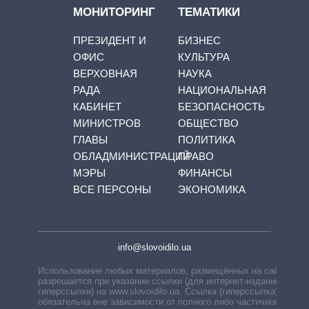
МОНИТОРИНГ
ТЕМАТИКИ
ПРЕЗИДЕНТ И
БИЗНЕС
ОФИС
КУЛЬТУРА
ВЕРХОВНАЯ
НАУКА
РАДА
НАЦИОНАЛЬНАЯ
КАБИНЕТ
БЕЗОПАСНОСТЬ
МИНИСТРОВ
ОБЩЕСТВО
ГЛАВЫ
ПОЛИТИКА
ОБЛАДМИНИСТРАЦИЙ
ПРАВО
МЭРЫ
ФИНАНСЫ
ВСЕ ПЕРСОНЫ
ЭКОНОМИКА
info@slovoidilo.ua
Использование любых материалов, размещённых на сайте,
разрешается при указании ссылки (для интернет-изданий —
гиперссылки) на www.slovoidilo.ua. Ссылка (гиперссылка)
обязательна вне зависимости от полного либо частичного