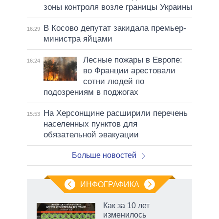
зоны контроля возле границы Украины
В Косово депутат закидала премьер-
16:29
министра яйцами
Лесные пожары в Европе:
16:24
во Франции арестовали
сотни людей по
подозрениям в поджогах
На Херсонщине расширили перечень
15:53
населенных пунктов для
обязательной эвакуации
Больше новостей
ИНФОГРАФИКА
 5
Как за 10 лет
го
изменилось