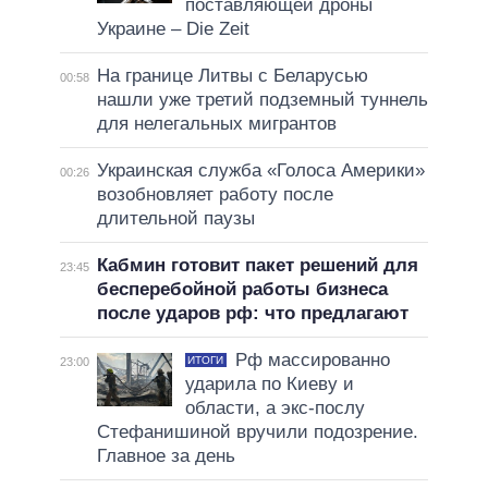
поставляющей дроны
Украине – Die Zeit
На границе Литвы с Беларусью
00:58
нашли уже третий подземный туннель
для нелегальных мигрантов
Украинская служба «Голоса Америки»
00:26
возобновляет работу после
длительной паузы
Кабмин готовит пакет решений для
23:45
бесперебойной работы бизнеса
после ударов рф: что предлагают
Рф массированно
ИТОГИ
23:00
ударила по Киеву и
области, а экс-послу
Стефанишиной вручили подозрение.
Главное за день