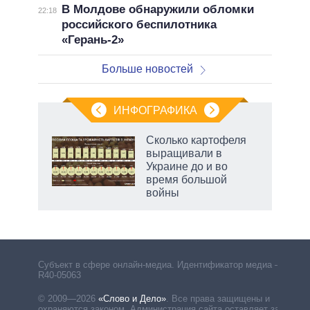
В Молдове обнаружили обломки
22:18
российского беспилотника
«Герань-2»
Больше новостей
ИНФОГРАФИКА
Сколько картофеля
о
выращивали в
Украине до и во
время большой
ic
войны
рф
Субъект в сфере онлайн-медиа. Идентификатор медиа –
R40-05063
© 2009—2026
«Слово и Дело»
.
Все права защищены и
охраняются законом. Администрация сайта оставляет за