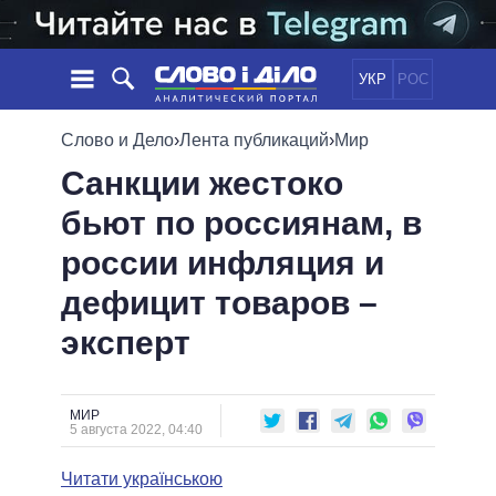
УКР
РОС
НОВОСТИ
Слово и Дело
›
Лента публикаций
›
Мир
Санкции жестоко
ОБЕЩАНИЯ
ЛЕНТА
ПОЛИТИКА
бьют по россиянам, в
СОБЫТИЯ
ЭКОНОМИКА
ПОЛИТИКИ
россии инфляция и
СТАТЬИ
ОБЩЕСТВО
ИНФОГРАФИКА
МНЕНИЯ
МИР
ВСЕ ПОЛИТИКИ
дефицит товаров –
ОБЗОРЫ
ПРЕЗИДЕНТ И ОФИС
эксперт
ВИДЕО
ДАЙДЖЕСТЫ
ВЕРХОВНАЯ РАДА
ПОДДЕРЖАТЬ
КАБИНЕТ МИНИСТРОВ
ГЛАВЫ ОБЛАДМИНИСТРАЦИЙ
МИР
СРАВНЕНИЕ ПОЛИТИКОВ
5 августа 2022, 04:40
МЭРЫ
Читати українською
ВСЕ ПЕРСОНЫ