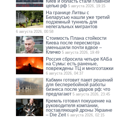
Киев и область стали главной
целью рф
5 августа 2026, 19:15
На границе Литвы с
Беларусью нашли уже третий
подземный туннель для
нелегальных мигрантов
6 августа 2026, 00:58
Стоимость Плана стойкости
Киева после пересмотра
уменьшили почти вдвое –
Кличко
5 августа 2026, 19:49
Россия сбросила четыре КАБа
на Сумы: есть раненые,
повреждены ТЦ и многоэтажки
6 августа 2026, 04:37
Кабмин готовит пакет решений
для бесперебойной работы
бизнеса после ударов рф: что
предлагают
5 августа 2026, 23:45
Кремль готовил покушение на
руководителя компании,
поставляющей дроны Украине
– Die Zeit
6 августа 2026, 02:15