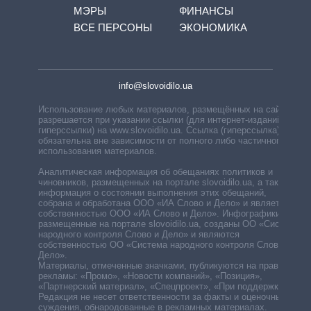
МЭРЫ
ФИНАНСЫ
ВСЕ ПЕРСОНЫ
ЭКОНОМИКА
info@slovoidilo.ua
Использование любых материалов, размещённых на сайте,
разрешается при указании ссылки (для интернет-изданий —
гиперссылки) на www.slovoidilo.ua. Ссылка (гиперссылка)
обязательна вне зависимости от полного либо частичного
использования материалов.
Аналитическая информация об обещаниях политиков и
чиновников, размещенных на портале slovoidilo.ua, а также
информация о состоянии выполнения этих обещаний,
собрана и обработана ООО «ИА Слово и Дело» и является
собственностью ООО «ИА Слово и Дело». Инфографики,
размещенные на портале slovoidilo.ua, созданы ОО «Система
народного контроля Слово и Дело» и являются
собственностью ОО «Система народного контроля Слово и
Дело».
Материалы, отмеченные значками, публикуются на правах
рекламы: «Промо», «Новости компаний», «Позиция»,
«Партнерский материал», «Спецпроект», «При поддержке».
Редакция не несет ответственности за факты и оценочные
суждения, обнародованные в рекламных материалах.